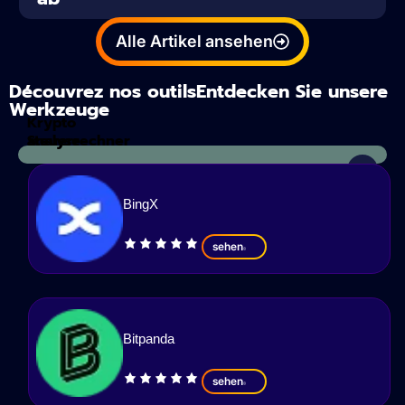
Alle Artikel ansehen
Découvrez nos outilsEntdecken Sie unsere
Werkzeuge
Krypto
Steuerrechner
analyse
BingX
sehen
Bitpanda
sehen