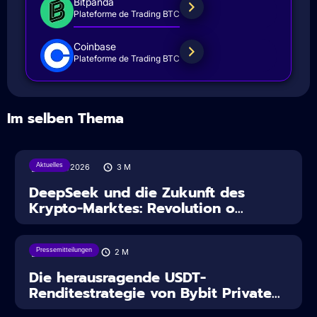
Bitpanda
Plateforme de Trading BTC
Coinbase
Plateforme de Trading BTC
Im selben Thema
Aktuelles
30/07/2026
3
M
DeepSeek und die Zukunft des
Krypto-Marktes: Revolution o...
Pressemitteilungen
18/08/2025
2
M
Die herausragende USDT-
Renditestrategie von Bybit Private...