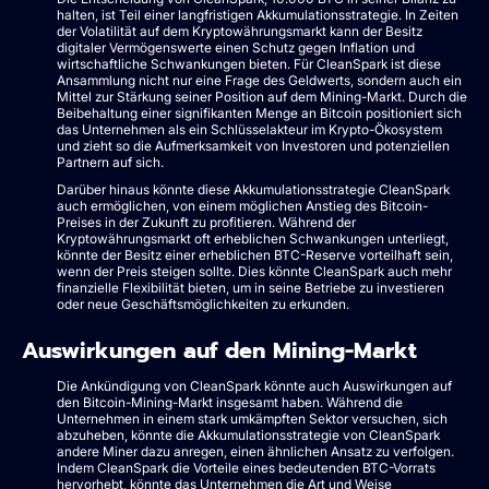
halten, ist Teil einer langfristigen Akkumulationsstrategie. In Zeiten
der Volatilität auf dem Kryptowährungsmarkt kann der Besitz
digitaler Vermögenswerte einen Schutz gegen Inflation und
wirtschaftliche Schwankungen bieten. Für CleanSpark ist diese
Ansammlung nicht nur eine Frage des Geldwerts, sondern auch ein
Mittel zur Stärkung seiner Position auf dem Mining-Markt. Durch die
Beibehaltung einer signifikanten Menge an Bitcoin positioniert sich
das Unternehmen als ein Schlüsselakteur im Krypto-Ökosystem
und zieht so die Aufmerksamkeit von Investoren und potenziellen
Partnern auf sich.
Darüber hinaus könnte diese Akkumulationsstrategie CleanSpark
auch ermöglichen, von einem möglichen Anstieg des Bitcoin-
Preises in der Zukunft zu profitieren. Während der
Kryptowährungsmarkt oft erheblichen Schwankungen unterliegt,
könnte der Besitz einer erheblichen BTC-Reserve vorteilhaft sein,
wenn der Preis steigen sollte. Dies könnte CleanSpark auch mehr
finanzielle Flexibilität bieten, um in seine Betriebe zu investieren
oder neue Geschäftsmöglichkeiten zu erkunden.
Auswirkungen auf den Mining-Markt
Die Ankündigung von CleanSpark könnte auch Auswirkungen auf
den Bitcoin-Mining-Markt insgesamt haben. Während die
Unternehmen in einem stark umkämpften Sektor versuchen, sich
abzuheben, könnte die Akkumulationsstrategie von CleanSpark
andere Miner dazu anregen, einen ähnlichen Ansatz zu verfolgen.
Indem CleanSpark die Vorteile eines bedeutenden BTC-Vorrats
hervorhebt, könnte das Unternehmen die Art und Weise