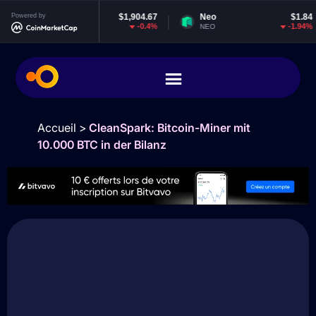
Ethereum
Powered by
$1,904.67
Neo
$1.84
-0.4%
-1.94%
ETH
NEO
Accueil
>
CleanSpark: Bitcoin-Miner mit
10.000 BTC in der Bilanz