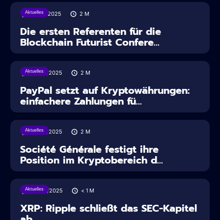
Aktuelles
12/08/2025
2
M
Die ersten Referenten für die
Blockchain Futurist Confere...
Aktuelles
30/07/2025
2
M
PayPal setzt auf Kryptowährungen:
einfachere Zahlungen fü...
Aktuelles
28/07/2025
2
M
Société Générale festigt ihre
Position im Kryptobereich d...
Aktuelles
28/06/2025
< 1
M
XRP: Ripple schließt das SEC-Kapitel
ab