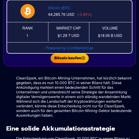
Bitcoin (BTC)
64,285.76
USD
(-0.89%)
RANK
MARKET CAP
VOLUME
1
$1.29 T
USD
$18.06 B
USD
Powered by CoinMarketCap
Bitcoin kaufen
CleanSpark, ein Bitcoin-Mining-Unternehmen, hat kürzlich bekannt
gegeben, dass es nun 10.000 BTC in seiner Bilanz hält. Diese
Ankündigung markiert einen bedeutenden Schritt für das
Unternehmen und unterstreicht seine Strategie der Ansammlung
digitaler Vermögenswerte in einem sich ständig wandelnden Markt.
Während sich die Landschaft der Kryptowährungen weiterhin
verändert, könnte diese Entscheidung nicht nur für CleanSpark,
sondern auch für den gesamten Bitcoin-Mining-Sektor bedeutende
Auswirkungen haben.
Eine solide Akkumulationsstrategie
Die Entscheidung von CleanSpark, 10.000 BTC in seiner Bilanz zu