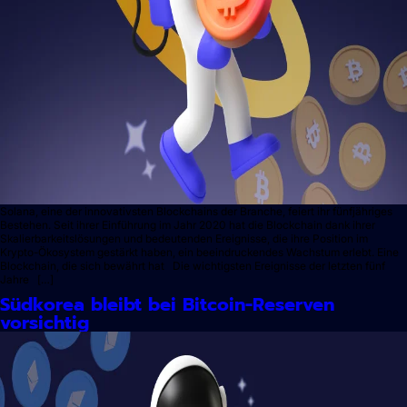
Solana, eine der innovativsten Blockchains der Branche, feiert ihr fünfjähriges
Bestehen. Seit ihrer Einführung im Jahr 2020 hat die Blockchain dank ihrer
Skalierbarkeitslösungen und bedeutenden Ereignisse, die ihre Position im
Krypto-Ökosystem gestärkt haben, ein beeindruckendes Wachstum erlebt. Eine
Blockchain, die sich bewährt hat Die wichtigsten Ereignisse der letzten fünf
Jahre […]
Südkorea bleibt bei Bitcoin-Reserven
vorsichtig