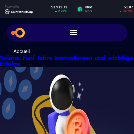
Zum
Powered by
Ethereum
$1,911.31
Neo
$1.87
Inhalt
2.27%
-0.09%
ETH
NEO
springen
Accueil
> Tag:
17. März 2025
Solana: Fünf Jahre Innovationen und wichtige
Erfolge