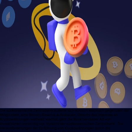
Die südkoreanische Zentralbank äußerte sich kürzlich skeptisch gegenüber der
Möglichkeit, eine Bitcoin-Reserve aufzubauen. Obwohl das Interesse an
Kryptowährungen weltweit wächst, geht die Bank bei dieser Art von
Investitionen vorsichtig vor. Vorsicht der südkoreanischen Zentralbank Die
Herausforderungen der Einführung von Kryptowährungen durch die