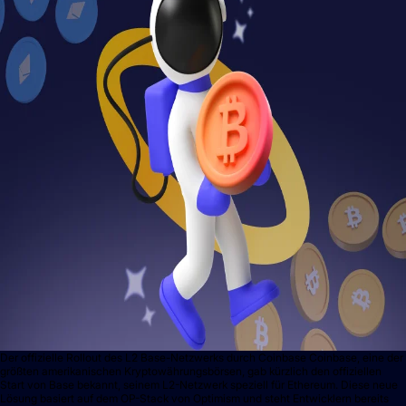
Der offizielle Rollout des L2 Base-Netzwerks durch Coinbase Coinbase, eine der
größten amerikanischen Kryptowährungsbörsen, gab kürzlich den offiziellen
Start von Base bekannt, seinem L2-Netzwerk speziell für Ethereum. Diese neue
Lösung basiert auf dem OP-Stack von Optimism und steht Entwicklern bereits