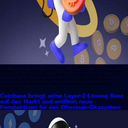
Haben Sie schon von NFTs (Non-Fungible Tokens), Blockchain und künstlicher
Intelligenz gehört, wissen aber nicht wirklich, was das ist? Sind Sie neugierig,
mehr über diese Technologien zu erfahren, die die digitale Welt revolutionieren?
Dann ist NFT Biarritz die richtige Veranstaltung für Sie! Die NFT Biarritz-
Konferenz ist mit ihrer zweiten, noch ehrgeizigeren Ausgabe zurück. Die
diesjährige […]
Coinbase bringt seine Layer-2-Lösung Base
auf den Markt und eröffnet neue
Perspektiven für das Ethereum-Ökosystem