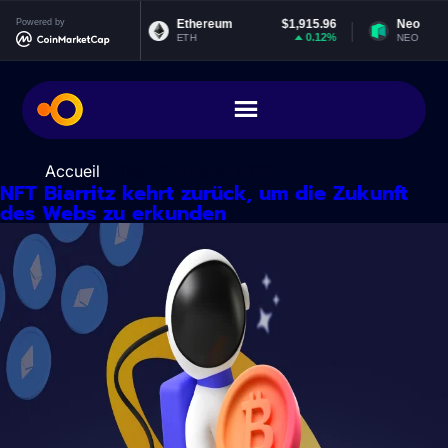
Zum
Powered by
$0.999116
Ethereum
$1,915.96
Neo
Inhalt
-0.02%
0.12%
ETH
NEO
springen
Accueil
> Tag:
10. August 2023
NFT Biarritz kehrt zurück, um die Zukunft
des Webs zu erkunden