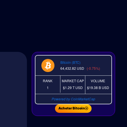
Bitcoin (BTC)
64,432.82
USD
(-0.75%)
RANK
MARKET CAP
VOLUME
1
$1.29 T
USD
$19.38 B
USD
Powered by CoinMarketCap
Acheter Bitcoin