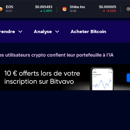
$0.065493
Shiba Inu
$0.000005
Gala
1.46%
-4.21%
SHIB
GALA
rendre
Analyse
Acheter Bitcoin
s utilisateurs crypto confient leur portefeuille à l'IA