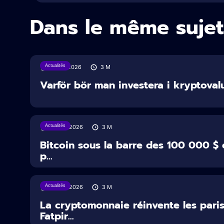
Dans le même sujet
Actualités
31/07/2026
3
M
Varför bör man investera i kryptoval
Actualités
29/07/2026
3
M
Bitcoin sous la barre des 100 000 $ 
p...
Actualités
22/07/2026
3
M
La cryptomonnaie réinvente les paris
Fatpir...