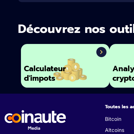
Découvrez nos outi
Calculateur
Analy
d'impots
crypt
Toutes les a
Bitcoin
Altcoins