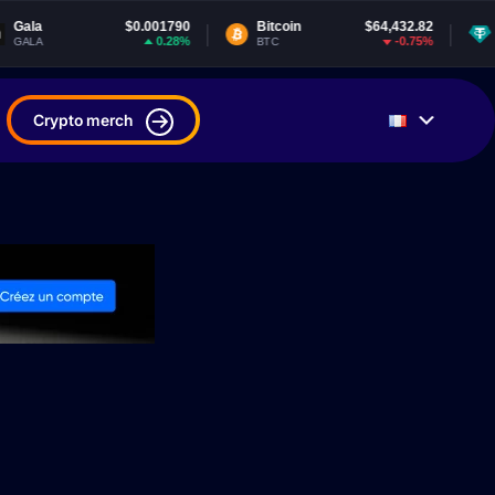
$0.001790
Bitcoin
$64,432.82
Tether USDt
0.28%
-0.75%
BTC
USDT
Crypto merch