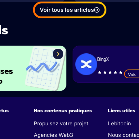
Voir tous les articles
ls
BingX
ses
Voir
o
ctus
Nos contenus pratiques
Liens utiles
Propulsez votre projet
Lebitcoin
Agencies Web3
Nous contac