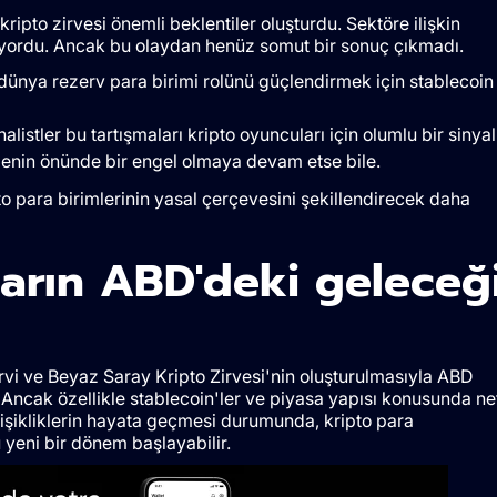
ipto zirvesi önemli beklentiler oluşturdu. Sektöre ilişkin
iyordu. Ancak bu olaydan henüz somut bir sonuç çıkmadı.
dünya rezerv para birimi rolünü güçlendirmek için stablecoin
listler bu tartışmaları kripto oyuncuları için olumlu bir sinyal
emenin önünde bir engel olmaya devam etse bile.
o para birimlerinin yasal çerçevesini şekillendirecek daha
ların ABD'deki geleceğ
ervi ve Beyaz Saray Kripto Zirvesi'nin oluşturulmasıyla ABD
. Ancak özellikle stablecoin'ler ve piyasa yapısı konusunda ne
işikliklerin hayata geçmesi durumunda, kripto para
yeni bir dönem başlayabilir.