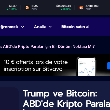
EOS
$0.064934
Shiba Inu
$0.000005
0.62%
-1.21%
EOS
SHIB
ğrenmek
Analiz
Bitcoin satın al
: ABD'de Kripto Paralar İçin Bir Dönüm Noktası Mı?
Trump ve Bitcoin:
ABD'de Kripto Parala