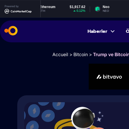
Powered by
Ethereum
$1,917.62
Neo
$1.87
0.12%
1.01%
ETH
NEO
Haberler
Ö
Accueil
>
Bitcoin
>
Trump ve Bitcoin