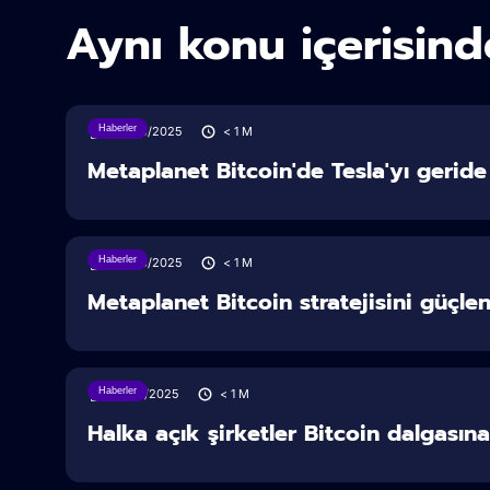
Aynı konu içerisind
Haberler
26/06/2025
< 1
M
Metaplanet Bitcoin'de Tesla'yı geride 
Haberler
23/06/2025
< 1
M
Metaplanet Bitcoin stratejisini güçlen
Haberler
18/06/2025
< 1
M
Halka açık şirketler Bitcoin dalgasına