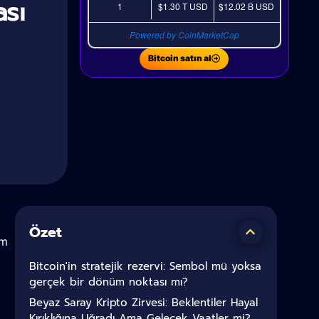
sı
1
$1.30 T
USD
$12.02 B
USD
Powered by CoinMarketCap
Bitcoin satın al
Özet
ım
Bitcoin'in stratejik rezervi: Sembol mü yoksa
gerçek bir dönüm noktası mı?
Beyaz Saray Kripto Zirvesi: Beklentiler Hayal
Kırıklığına Uğradı Ama Gelecek Vaatler mi?