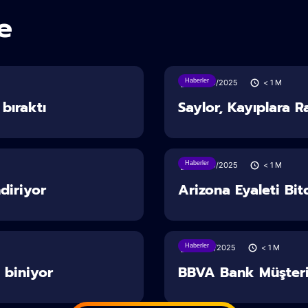
e
Haberler
23/06/2025
< 1
M
bıraktı
Saylor, Kayıplara R
Haberler
20/06/2025
< 1
M
diriyor
Arizona Eyaleti Bit
Haberler
18/06/2025
< 1
M
 biniyor
BBVA Bank Müşteril