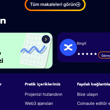
Tüm makaleleri görün
in
BingX
o
Görm
zi
r
Pratik içeriklerimiz
Faydalı bağlantıla
Projenizi hızlandırın
Bize ulaşın
Web3 ajansları
Coinaute editör e