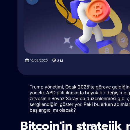
10/03/2025
2
M
Trump yönetimi, Ocak 2025'te göreve geldiğinde
yönelik ABD politikasında büyük bir değişime gitt
zirvesinin Beyaz Saray'da düzenlenmesi gibi çe
sergilendiğini gösteriyor. Peki bu erken adımla
başlangıcı mı olacak?
Bitcoin'in strateji