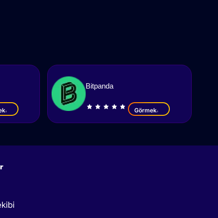
Bitpanda
ek
Görmek
r
kibi