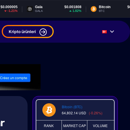
Gala
$0.001808
Bitcoin
$64,802.14
1.82%
-0.25%
GALA
BTC
Kripto ürünleri
Bitcoin (BTC)
64,802.14
USD
(-0.26%)
r
RANK
MARKET CAP
VOLUME