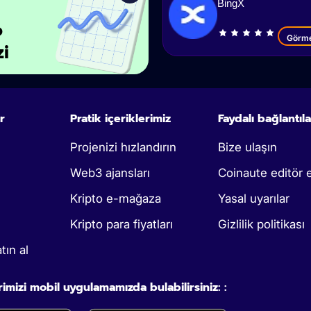
BingX
o
Görm
zi
r
Pratik içeriklerimiz
Faydalı bağlantıla
Projenizi hızlandırın
Bize ulaşın
Web3 ajansları
Coinaute editör e
Kripto e-mağaza
Yasal uyarılar
Kripto para fiyatları
Gizlilik politikası
tın al
rimizi mobil uygulamamızda bulabilirsiniz: :