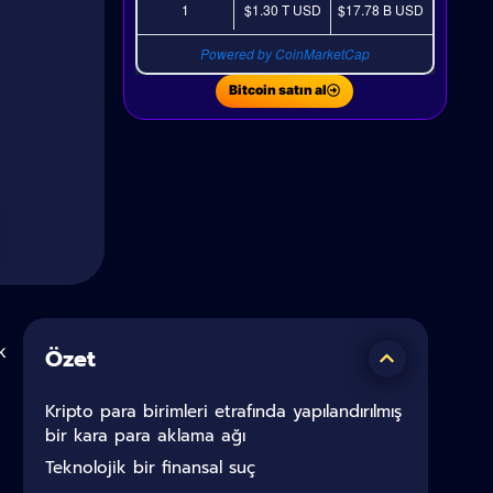
1
$1.30 T
USD
$17.78 B
USD
Powered by CoinMarketCap
Bitcoin satın al
k
Özet
Kripto para birimleri etrafında yapılandırılmış
bir kara para aklama ağı
Teknolojik bir finansal suç