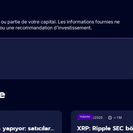
ou partie de votre capital. Les informations fournies ne
t/ou une recommandation d’investissement.
e
Haberler
28/06/2025
< 1
M
apıyor: satıcılar...
XRP: Ripple SEC b