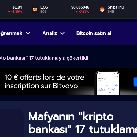
EOS
$0.065046
Shiba Inu
$0.000005
-0.23%
-3.22%
EOS
SHIB
ğrenmek
Analiz
Bitcoin satın al
to bankası" 17 tutuklamayla çökertildi
Mafyanın "kripto
bankası" 17 tutuklam