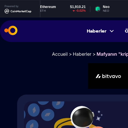
Powered by
Ethereum
$1,910.21
Neo
$1.84
-0.02%
-1.95%
ETH
NEO
Haberler
Ö
Accueil
>
Haberler
>
Mafyanın "krip