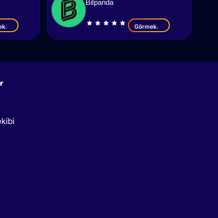
Bitpanda
ek
Görmek
r
kibi