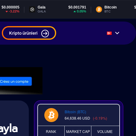
Gala
$0.001791
Bitcoin
$64,640.01
0.05%
-0.16%
GALA
BTC
Kripto ürünleri
Bitcoin (BTC)
64,638.46
USD
(-0.19%)
ayla
RANK
MARKET CAP
VOLUME