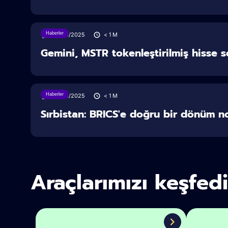
Haberler
28/06/2025
< 1
M
Gemini, MSTR tokenleştirilmiş hisse 
Haberler
28/06/2025
< 1
M
Sırbistan: BRICS'e doğru bir dönüm n
Araçlarımızı keşfed