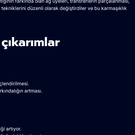
ğının farkında olan ağ üyeleri, transferlerin parçalanması,
bi tekniklerini düzenli olarak değiştirdiler ve bu karmaşıklık
 çıkarımlar
çlendirilmesi.
farkındalığın artması.
ği artıyor.