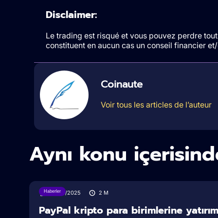
Disclaimer:
Le trading est risqué et vous pouvez perdre tout 
constituent en aucun cas un conseil financier e
Coinaute
Voir tous les articles de l’auteur
Aynı konu içerisind
Haberler
30/07/2025
2
M
PayPal kripto para birimlerine yatırım y