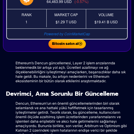
64,463.99
USD
(-0.57%)
RANK
MARKET CAP
VOLUME
1
$1.29 T
USD
$19.41 B
USD
Powered by CoinMarketCap
Bitcoin satın al
Ethereum’s Dencun güncellemesi, Layer 2 işlem arızalarında
beklenmedik bir artışa yol açtı. Ücretleri azaltmayı ve ağ
ölçeklenebilirliğini iyileştirmeyi amaçlarken, başarısızlıklar daha sık
hale geldi. Bu makale, bu artışın nedenlerini ve Ethereum
ekosisteminin bir bütün olarak etkilerini araştırmaktadır.
Devrimci, Ama Sorunlu Bir Güncelleme
Dencun, Ethereum'un en önemli güncellemelerinden biri olarak
selamlandı ve ana hattaki yükü hafifletmek için tasarlanmış
iyileştirmeler getirdi. Teorik olarak, bu güncelleme, kullanıcıların
önemli ölçüde azaltılmış işlem ücretlerinden yararlanmalarını ve
işlemleri daha erişilebilir ve akıcı hale getirmelerini sağlamayı
amaçlıyordu. Bununla birlikte, son veriler, Arbitrum ve Optimism gibi
Katman 2 üzerindeki işlem hatalarının endişe verici bir şekilde