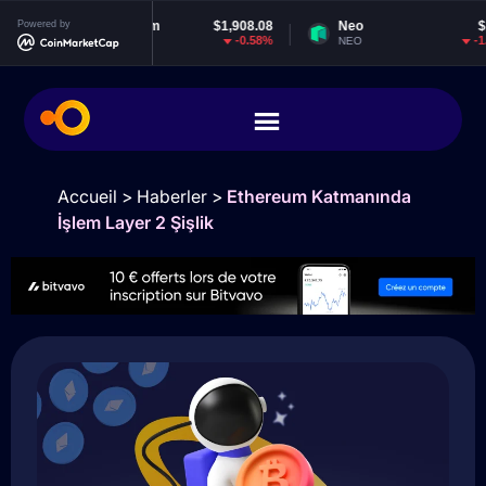
Powered by
Ethereum
$1,908.08
Neo
$1.85
-0.58%
-1.39%
ETH
NEO
Accueil
>
Haberler
>
Ethereum Katmanında
İşlem Layer 2 Şişlik