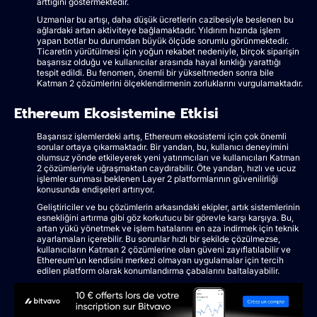
arttığını göstermektedir.
Uzmanlar bu artışı, daha düşük ücretlerin cazibesiyle beslenen bu
ağlardaki artan aktiviteye bağlamaktadır. Yıldırım hızında işlem
yapan botlar bu durumdan büyük ölçüde sorumlu görünmektedir.
Ticaretin yürütülmesi için yoğun rekabet nedeniyle, birçok siparişin
başarısız olduğu ve kullanıcılar arasında hayal kırıklığı yarattığı
tespit edildi. Bu fenomen, önemli bir yükseltmeden sonra bile
Katman 2 çözümlerini ölçeklendirmenin zorluklarını vurgulamaktadır.
Ethereum Ekosistemine Etkisi
Başarısız işlemlerdeki artış, Ethereum ekosistemi için çok önemli
sorular ortaya çıkarmaktadır. Bir yandan, bu, kullanıcı deneyimini
olumsuz yönde etkileyerek yeni yatırımcıları ve kullanıcıları Katman
2 çözümleriyle uğraşmaktan caydırabilir. Öte yandan, hızlı ve ucuz
işlemler sunması beklenen Layer 2 platformlarının güvenilirliği
konusunda endişeleri artırıyor.
Geliştiriciler ve bu çözümlerin arkasındaki ekipler, artık sistemlerinin
esnekliğini artırma gibi göz korkutucu bir görevle karşı karşıya. Bu,
artan yükü yönetmek ve işlem hatalarını en aza indirmek için teknik
ayarlamaları içerebilir. Bu sorunlar hızlı bir şekilde çözülmezse,
kullanıcıların Katman 2 çözümlerine olan güveni zayıflatılabilir ve
Ethereum'un kendisini merkezi olmayan uygulamalar için tercih
edilen platform olarak konumlandırma çabalarını baltalayabilir.