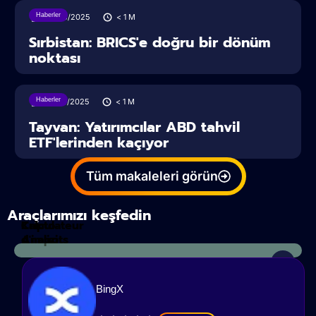
Haberler
28/06/2025
< 1
M
Sırbistan: BRICS'e doğru bir dönüm
noktası
Haberler
27/06/2025
< 1
M
Tayvan: Yatırımcılar ABD tahvil
ETF'lerinden kaçıyor
Tüm makaleleri görün
Araçlarımızı keşfedin
Calculateur
Kripto
d'impots
Analizi
BingX