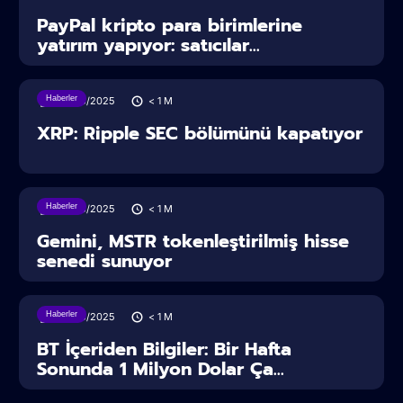
PayPal kripto para birimlerine
yatırım yapıyor: satıcılar...
Haberler
28/06/2025
< 1
M
XRP: Ripple SEC bölümünü kapatıyor
Haberler
28/06/2025
< 1
M
Gemini, MSTR tokenleştirilmiş hisse
senedi sunuyor
Haberler
28/06/2025
< 1
M
BT İçeriden Bilgiler: Bir Hafta
Sonunda 1 Milyon Dolar Ça...