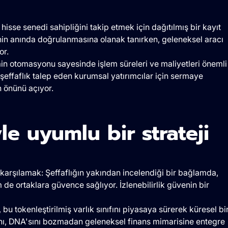
i, hisse senedi sahipliğini takip etmek için dağıtılmış bir kayıt
rinin anında doğrulanmasına olanak tanırken, geleneksel aracı
or.
n otomasyonu sayesinde işlem süreleri ve maliyetleri önemli
e şeffaflık talep eden kurumsal yatırımcılar için sermaye
n önünü açıyor.
le uyumlu bir strateji
i karşılamak: Şeffaflığın yakından incelendiği bir bağlamda,
de ortaklara güvence sağlıyor. İzlenebilirlik güvenin bir
, bu tokenleştirilmiş varlık sınıfını piyasaya sürerek küresel bi
rını, DNA'sını bozmadan geleneksel finans mimarisine entegre