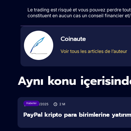
Le trading est risqué et vous pouvez perdre tout 
constituent en aucun cas un conseil financier e
Coinaute
Voir tous les articles de l’auteur
Aynı konu içerisind
Haberler
30/07/2025
2
M
PayPal kripto para birimlerine yatırım y