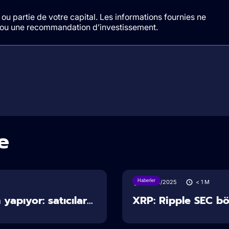
ou partie de votre capital. Les informations fournies ne
t/ou une recommandation d’investissement.
e
Haberler
28/06/2025
< 1
M
apıyor: satıcılar...
XRP: Ripple SEC b