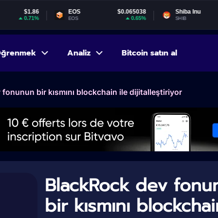
EOS
$0.065038
Shiba Inu
$0.000005
0.65%
-1.29%
EOS
SHIB
ğrenmek
Analiz
Bitcoin satın al
onunun bir kısmını blockchain ile dijitalleştiriyor
BlackRock dev fonu
bir kısmını blockchai