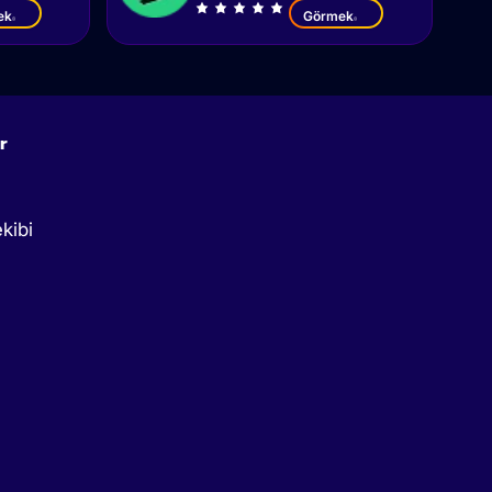
ek
Görmek
r
kibi