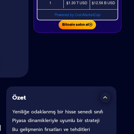
1
$1.30 T
USD
$12.56 B
USD
Powered by CoinMarketCap
Bitcoin satın al
Özet
Yeniliğe odaklanmış bir hisse senedi sınıfı
Piyasa dinamikleriyle uyumlu bir strateji
ı
Bu gelişmenin fırsatları ve tehditleri