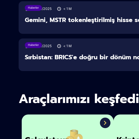
Haberler
28/06/2025
< 1
M
Gemini, MSTR tokenleştirilmiş hisse 
Haberler
28/06/2025
< 1
M
Sırbistan: BRICS'e doğru bir dönüm n
Araçlarımızı keşfed