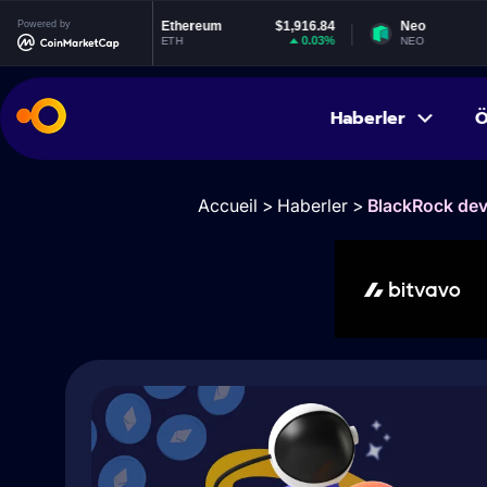
3
Powered by
Ethereum
$1,916.84
Neo
$1.86
%
0.03%
0.71%
ETH
NEO
Haberler
Ö
Accueil
>
Haberler
>
BlackRock dev f