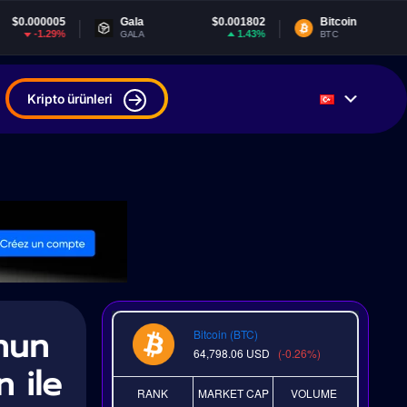
Gala
$0.001802
Bitcoin
$64,798.06
1.43%
-0.26%
GALA
BTC
Kripto ürünleri
nun
Bitcoin (BTC)
64,798.06
USD
(-0.26%)
n ile
RANK
MARKET CAP
VOLUME