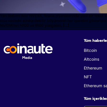
Yarı iletken devi NVIDIA, finans piyasalarında yeni bir rekor
kısa vadede sürdürülebilir büyümenin her işaretini gösteriyor.
NVIDIA'nın H100 ve B100 yongaları, […]
Tüm haberle
Bitcoin
Altcoins
Ethereum
NFT
Ethereum sa
Tüm içerikle