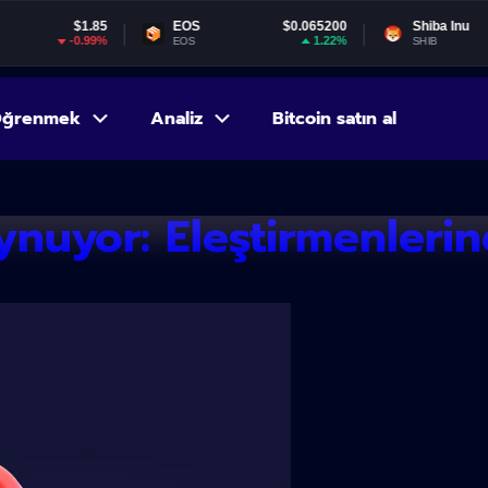
$1.85
EOS
$0.065200
Shiba Inu
$0.0
-0.99%
1.22%
-
EOS
SHIB
ğrenmek
Analiz
Bitcoin satın al
ynuyor: Eleştirmenlerin