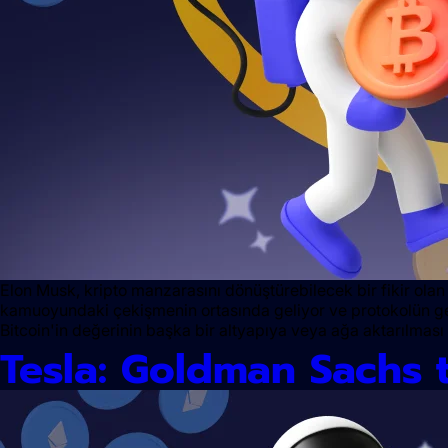
Elon Musk, kripto manzarasını dönüştürebilecek bir fikir olan
kamuoyundaki çekişmenin ortasında geliyor ve protokolün gelec
Bitcoin'in değerinin başka bir altyapıya veya ağa aktarılması o
Tesla: Goldman Sachs t