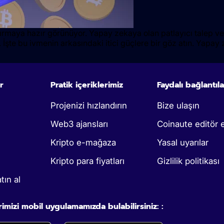
 kırmaya hazır görünüyor. Yapay zekaya olan patlayıcı talep ve
 İşte bu ivmenin arkasındaki itici güçlere bir göz atın. Yapay
r
Pratik içeriklerimiz
Faydalı bağlantıla
Projenizi hızlandırın
Bize ulaşın
Web3 ajansları
Coinaute editör e
Kripto e-mağaza
Yasal uyarılar
Kripto para fiyatları
Gizlilik politikası
tın al
rimizi mobil uygulamamızda bulabilirsiniz: :