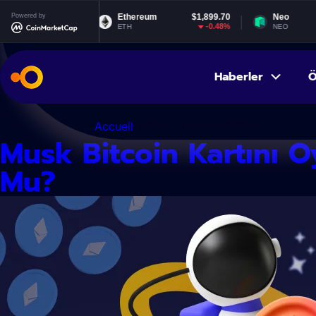
İçeriğe
.999100
Powered by
Ethereum
$1,899.70
Neo
atla
0.01%
-0.48%
ETH
NEO
Haberler
Ö
Accueil
> Gün:
7 Haziran 2025
Musk Bitcoin Kartını O
Mu?