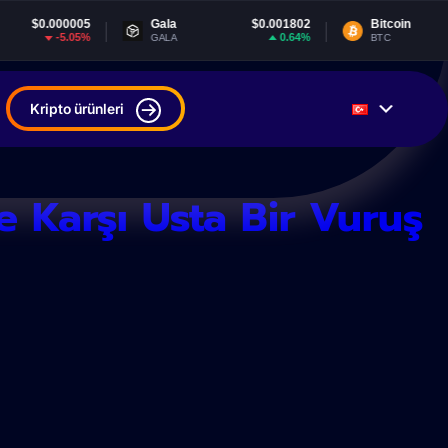
00005
Gala
$0.001802
Bitcoin
$64,21
5.05%
0.64%
-0
GALA
BTC
Kripto ürünleri
e Karşı Usta Bir Vuruş