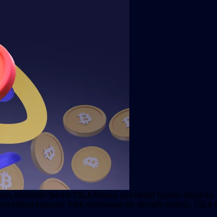
ırken, Goldman Sachs TSLA hissesi için hedef fiyatını düşürdü
nu ortaya koyuyor. Fark edilmeyen bir sinyalin analizi. TSLA 