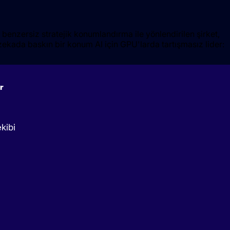
 benzersiz stratejik konumlandırma ile yönlendirilen şirket,
 zekada baskın bir konum AI için GPU'larda tartışmasız lider:
r
kibi