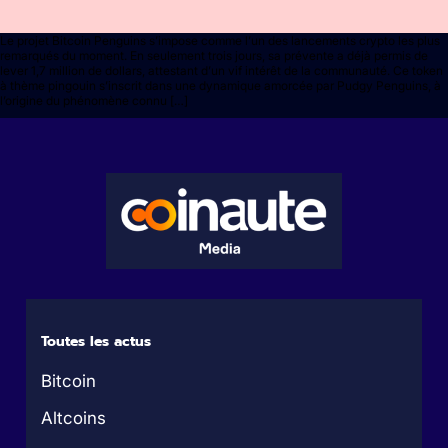
Le projet Bitcoin Penguins s’impose comme l’un des lancements crypto les plus
remarqués du moment. En seulement trois jours, sa prévente a déjà permis de
lever 1,7 million de dollars, attestant d’un vif intérêt de la communauté. Ce token
à thème pingouin s’inscrit dans une dynamique amorcée par Pudgy Penguins, à
l’origine du phénomène connu […]
Toutes les actus
Bitcoin
Altcoins