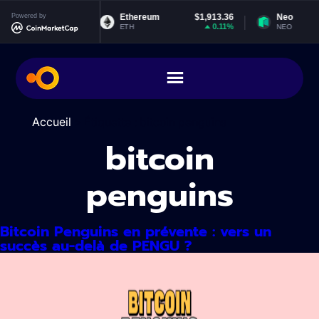
Aller
t
Powered by
$0.999195
Ethereum
$1,913.36
Neo
au
0.01%
0.11%
ETH
NEO
contenu
Accueil
> Étiquette :
bitcoin penguins
bitcoin
penguins
Bitcoin Penguins en prévente : vers un
succès au-delà de PENGU ?