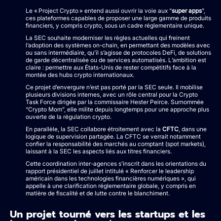
Le « Project Crypto » entend aussi ouvrir la voie aux “
super apps
”,
ces plateformes capables de proposer une large gamme de produits
financiers, y compris crypto, sous un cadre réglementaire unique.
La SEC souhaite moderniser les règles actuelles qui freinent
l’adoption des systèmes on-chain, en permettant des modèles avec
ou sans intermédiaire, qu’il s’agisse de protocoles DeFi, de solutions
de garde décentralisée ou de services automatisés. L’ambition est
claire : permettre aux États-Unis de rester compétitifs face à la
montée des hubs crypto internationaux.
Ce projet d’envergure n’est pas porté par la SEC seule. Il mobilise
plusieurs divisions internes, avec un rôle central pour la Crypto
Task Force dirigée par la commissaire Hester Peirce. Surnommée
“Crypto Mom”, elle milite depuis longtemps pour une approche plus
ouverte de la régulation crypto.
En parallèle, la SEC collabore étroitement avec la
CFTC
, dans une
logique de supervision partagée. La CFTC se verrait notamment
confier la responsabilité des marchés au comptant (spot markets),
laissant à la SEC les aspects liés aux titres financiers.
Cette coordination inter-agences s’inscrit dans les orientations du
rapport présidentiel de juillet intitulé « Renforcer le leadership
américain dans les technologies financières numériques », qui
appelle à une clarification réglementaire globale, y compris en
matière de fiscalité et de lutte contre le blanchiment.
Un projet tourné vers les startups et les