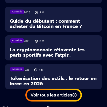
Actualités
29/07/2026
3
M
Guide du débutant : comment
acheter du Bitcoin en France ?
Actualités
22/07/2026
3
M
La cryptomonnaie réinvente les
paris sportifs avec Fatpir...
Actualités
16/07/2026
4
M
Tokenisation des actifs : le retour en
force en 2026
Voir tous les articles