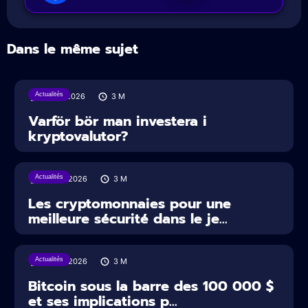
Dans le même sujet
Actualités
31/07/2026
3
M
Varför bör man investera i
kryptovalutor?
Actualités
30/07/2026
3
M
Les cryptomonnaies pour une
meilleure sécurité dans le je...
Actualités
29/07/2026
3
M
Bitcoin sous la barre des 100 000 $
et ses implications p...