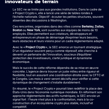
innovateurs de terrain
La SEC ne se limite pas aux grandes institutions. Dans le cadre de
« Project Crypto », elle a lancé une série de tables rondes à
l’échelle nationale. Objectif : écouter les petites structures, souvent
absentes des discussions à Washington.
Ces rencontres, organisées dans des villes comme
Berkeley, Dallas,
Boston
ou
New York
, sont ouvertes aux équipes de moins de 10
employés. Elles permettent aux créateurs, développeurs et
entrepreneurs en phase de démarrage d’exprimer leurs besoins,
leurs obstacles et leurs visions pour un cadre réglementaire adapté.
Avec le «
Project Crypto
», la SEC amorce un tournant stratégique.
D’un régulateur souvent perçu comme répressif, elle cherche à
devenir un partenaire de l’innovation, soucieux d’équilibrer
protection des investisseurs, clarté juridique et dynamisme
économique.
Mais le succès de cette réforme dépendra de sa mise en œuvre
concrète. L’agence devra trouver un juste milieu entre rigueur et
flexibilité, tout en assurant une coordination étroite avec la CFTC et
le Congrès. Les mois à venir seront décisifs pour vérifier si cette
dynamique de changement s’installe durablement.
En résumé, le « Project Crypto » pourrait bien redéfinir la place des
États-Unis dans l’économie numérique mondiale. En réformant son
approche réglementaire des actifs numériques, la SEC envoie un
signal fort : l’heure n’est plus à la confrontation, mais à la co-
construction d’un écosystème crypto plus stable, inclusif et
compétitif.