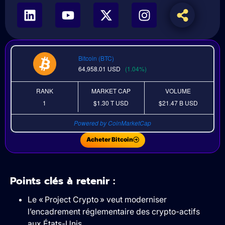
Bitcoin (BTC)
64,958.01
USD
(1.04%)
RANK
MARKET CAP
VOLUME
1
$1.30 T
USD
$21.47 B
USD
Powered by CoinMarketCap
Acheter Bitcoin
Points clés à retenir :
Le « Project Crypto » veut moderniser
l’encadrement réglementaire des crypto-actifs
aux États-Unis