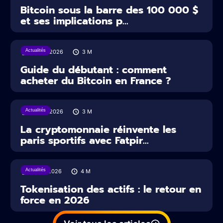
Bitcoin sous la barre des 100 000 $
et ses implications p...
Actualités
29/07/2026
3
M
Guide du débutant : comment
acheter du Bitcoin en France ?
Actualités
22/07/2026
3
M
La cryptomonnaie réinvente les
paris sportifs avec Fatpir...
Actualités
16/07/2026
4
M
Tokenisation des actifs : le retour en
force en 2026