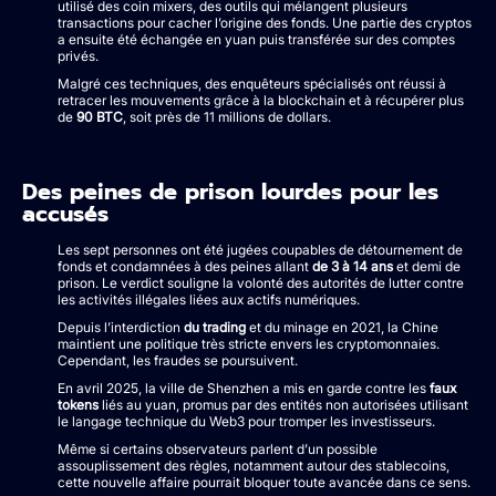
utilisé des coin mixers, des outils qui mélangent plusieurs
transactions pour cacher l’origine des fonds. Une partie des cryptos
a ensuite été échangée en yuan puis transférée sur des comptes
privés.
Malgré ces techniques, des enquêteurs spécialisés ont réussi à
retracer les mouvements grâce à la blockchain et à récupérer plus
de
90 BTC
, soit près de 11 millions de dollars.
Des peines de prison lourdes pour les
accusés
Les sept personnes ont été jugées coupables de détournement de
fonds et condamnées à des peines allant
de 3 à 14 ans
et demi de
prison. Le verdict souligne la volonté des autorités de lutter contre
les activités illégales liées aux actifs numériques.
Depuis l’interdiction
du trading
et du minage en 2021, la Chine
maintient une politique très stricte envers les cryptomonnaies.
Cependant, les fraudes se poursuivent.
En avril 2025, la ville de Shenzhen a mis en garde contre les
faux
tokens
liés au yuan, promus par des entités non autorisées utilisant
le langage technique du Web3 pour tromper les investisseurs.
Même si certains observateurs parlent d’un possible
assouplissement des règles, notamment autour des stablecoins,
cette nouvelle affaire pourrait bloquer toute avancée dans ce sens.