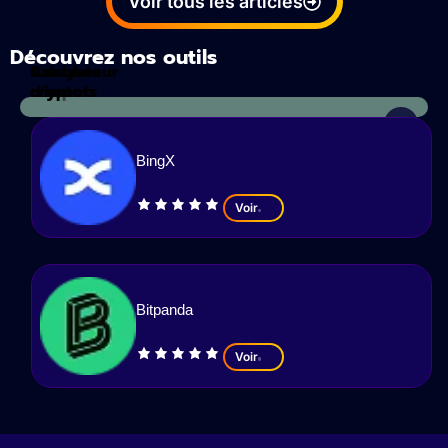
Voir tous les articles
Découvrez nos outils
Calculateur
Analyses
d'impots
crypto
BingX
Voir
Bitpanda
Voir