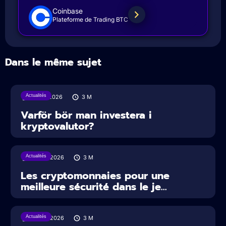
Coinbase
Plateforme de Trading BTC
Dans le même sujet
Actualités
31/07/2026
3
M
Varför bör man investera i
kryptovalutor?
Actualités
30/07/2026
3
M
Les cryptomonnaies pour une
meilleure sécurité dans le je...
Actualités
29/07/2026
3
M