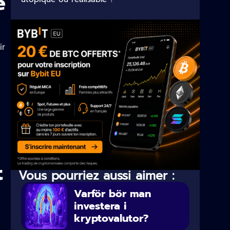
e
ir
l
x
t
Vous pourriez aussi aimer :
Varför bör man
investera i
kryptovalutor?