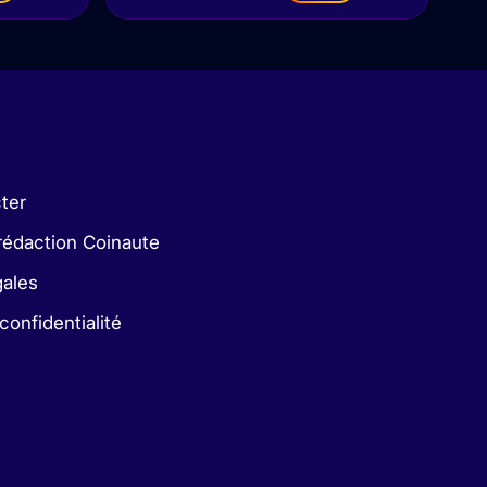
ter
rédaction Coinaute
gales
confidentialité