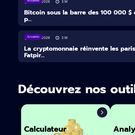
Actualités
29/07/2026
3
M
Bitcoin sous la barre des 100 000 $ 
p...
Actualités
22/07/2026
3
M
La cryptomonnaie réinvente les paris
Fatpir...
Découvrez nos outi
Calculateur
Analy