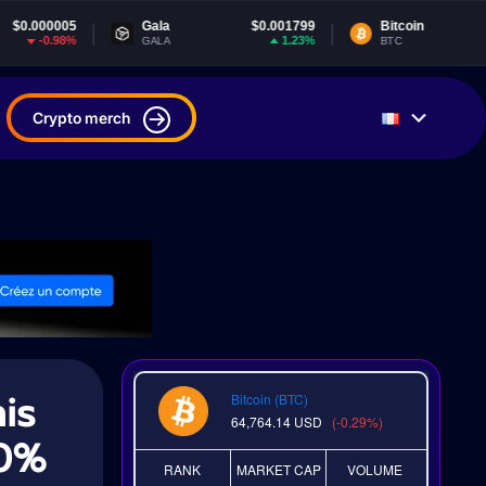
Gala
$0.001799
Bitcoin
$64,764.14
1.23%
-0.29%
GALA
BTC
Crypto merch
nis
Bitcoin (BTC)
64,764.14
USD
(-0.29%)
20%
RANK
MARKET CAP
VOLUME