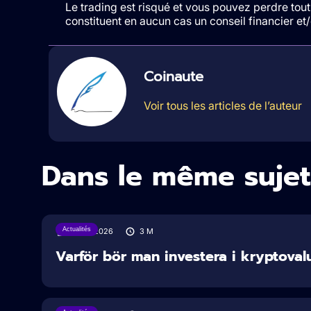
Le trading est risqué et vous pouvez perdre tout 
constituent en aucun cas un conseil financier e
Coinaute
Voir tous les articles de l’auteur
Dans le même sujet
Actualités
31/07/2026
3
M
Varför bör man investera i kryptoval