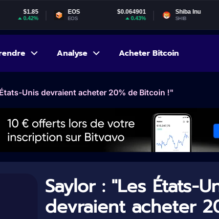
EOS
$0.064901
Shiba Inu
$0.000005
0.43%
-0.98%
EOS
SHIB
rendre
Analyse
Acheter Bitcoin
 États-Unis devraient acheter 20% de Bitcoin !"
Saylor : "Les États-U
devraient acheter 