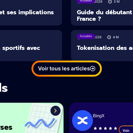
Actualités
29/07/2026
3
M
et ses implications
Guide du débutant
France ?
Actualités
16/07/2026
4
M
 sportifs avec
Tokenisation des ac
Voir tous les articles
ls
BingX
ses
Voir