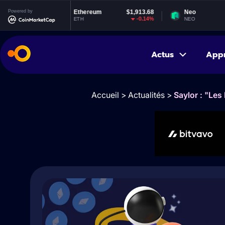
3
Powered by
Ethereum
$1,913.68
Neo
$1.85
%
-0.14%
0.42%
ETH
NEO
Actus
App
Accueil
>
Actualités
>
Saylor : "Les