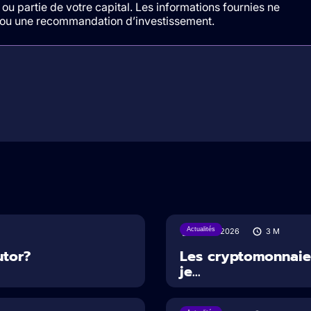
ou partie de votre capital. Les informations fournies ne
t/ou une recommandation d’investissement.
Actualités
30/07/2026
3
M
utor?
Les cryptomonnaies
je...