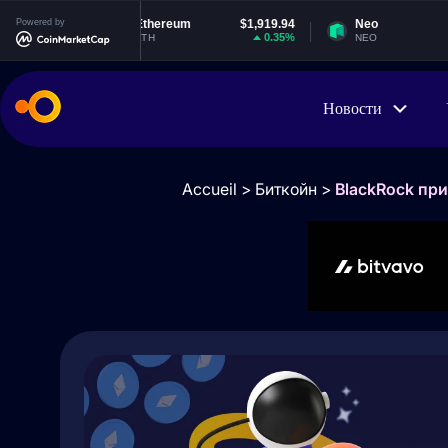
Powered by
Ethereum
$1,919.94
Neo
$1.86
0.35%
1.62%
ETH
NEO
Новости
Accueil
>
Биткойн
>
BlackRock пр