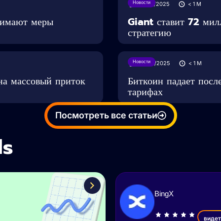
Новости
27/05/2025
< 1
M
нимают меры
Giant ставит 72 мил
стратегию
Новости
24/05/2025
< 1
M
на массовый приток
Биткоин падает посл
тарифах
Посмотреть все статьи
ls
BingX
видет