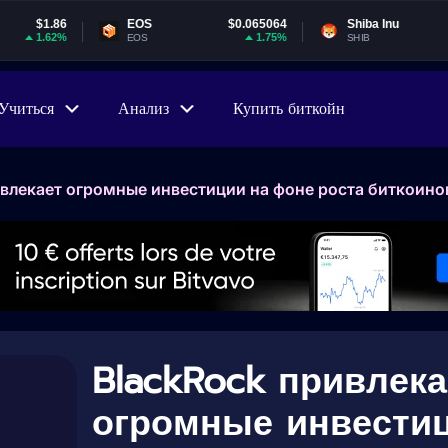
EOS
$0.065064
Shiba Inu
$0.000005
1.75%
0.84%
EOS
SHIB
Учиться
Анализ
Купить биткойн
ивлекает огромные инвестиции на фоне роста биткоино
BlackRock привлека
огромные инвести