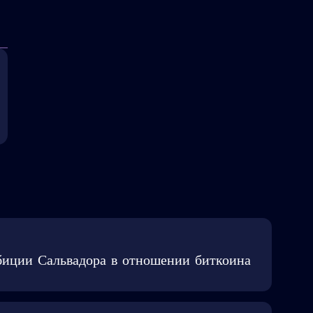
иции Сальвадора в отношении биткоина