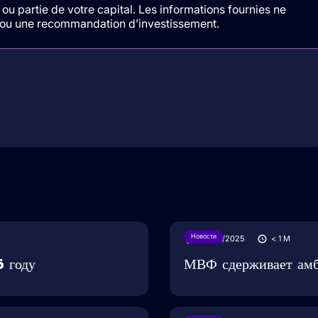
ou partie de votre capital. Les informations fournies ne
t/ou une recommandation d’investissement.
Новости
28/05/2025
< 1
M
 году
МВФ сдерживает амб