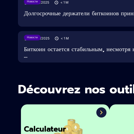
Новости
27/05/2025
< 1
M
Долгосрочные держатели биткоинов при
Новости
24/05/2025
< 1
M
Биткоин остается стабильным, несмотря 
...
Découvrez nos outi
Calculateur