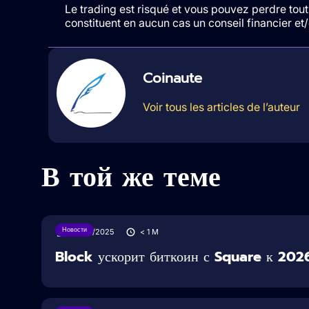
Le trading est risqué et vous pouvez perdre tout 
constituent en aucun cas un conseil financier e
Coinaute
Voir tous les articles de l’auteur
В той же теме
Новости
28/05/2025
< 1
M
Block ускорит биткоин с Square к 2026