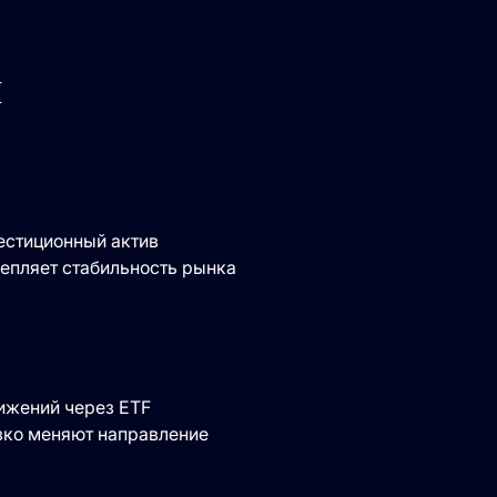
и
естиционный актив
епляет стабильность рынка
ижений через ETF
езко меняют направление