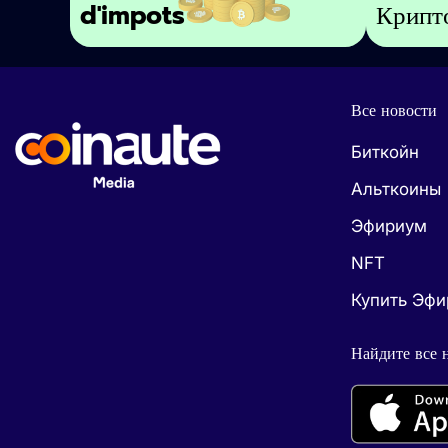
d'impots
Крипт
Все новости
Биткойн
Альткоины
Эфириум
NFT
Купить Эф
Найдите все 