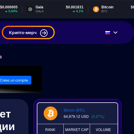
Gala
$0.001831
Bitcoin
$64,979.12
4.1%
0.26%
GALA
BTC
Крипто-мерч
в
ет
Bitcoin (BTC)
64,979.12
USD
(0.27%)
ции
RANK
MARKET CAP
VOLUME