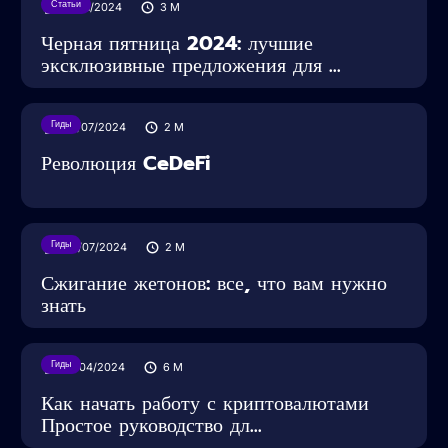
Статьи
29/11/2024
3
M
Черная пятница 2024: лучшие
эксклюзивные предложения для ...
Гиды
05/07/2024
2
M
Революция CeDeFi
Гиды
02/07/2024
2
M
Сжигание жетонов: все, что вам нужно
знать
Гиды
16/04/2024
6
M
Как начать работу с криптовалютами
Простое руководство дл...