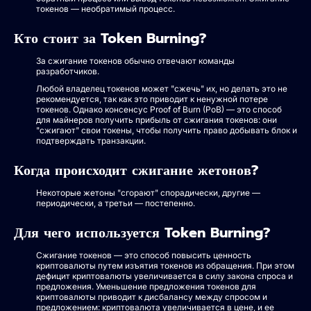
токенов — необратимый процесс.
Кто стоит за Token Burning?
За сжигание токенов обычно отвечают команды
разработчиков.
Любой владелец токенов может "сжечь" их, но делать это не
рекомендуется, так как это приводит к ненужной потере
токенов. Однако консенсус Proof of Burn (PoB) — это способ
для майнеров получить прибыль от сжигания токенов: они
"сжигают" свои токены, чтобы получить право добывать блок и
подтверждать транзакции.
Когда происходит сжигание жетонов?
Некоторые жетоны "сгорают" спорадически, другие —
периодически, а третьи — постепенно.
Для чего используется Token Burning?
Сжигание токенов — это способ повысить ценность
криптовалюты путем изъятия токенов из обращения. При этом
дефицит криптовалюты увеличивается в силу закона спроса и
предложения. Уменьшение предложения токенов для
криптовалюты приводит к дисбалансу между спросом и
предложением: криптовалюта увеличивается в цене, и ее