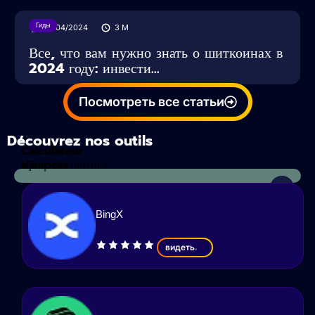
Гиды
16/04/2024
3
M
Все, что вам нужно знать о шиткоинах в
2024 году: инвести...
Посмотреть все статьи
Découvrez nos outils
Calculateur
d'impots
Криптоаналитика
BingX
видеть