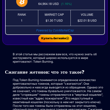
64,964.18
USD
(1.16%)
RANK
MARKET CAP
VOLUME
1
$1.30 T
USD
$22.01 B
USD
Powered by CoinMarketCap
Купить биткойн
В этой статье мы расскажем вам все, что нужно знать об
инструменте, который широко используется в мире
криптовалют: Token Burning.
Сжигание жетонов: что это такое?
Под Token Burning понимается определенное количество
криптовалютных токенов, которые "сжигаются". Они
добровольно и навсегда выводятся из обращения. Однако это
не означает, что токены буквально уничтожаются. На самом
деле "сгоревшие" токены отправляются в "мертвый кошелек",
известный как "адрес пожирателя". Это недоступный и
неактивный кошелек (поскольку в нем нет закрытого ключа).
После того как токены были отправлены на этот кошелек,
обратный процесс или вывод токенов невозможен. Сжигание