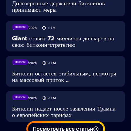
Долгосрочные держатели биткоинов
принимают меры
Новости
27/05/2025
< 1
M
Giant ставит 72 миллиона долларов на
свою биткоин-стратегию
Новости
24/05/2025
< 1
M
Биткоин остается стабильным, несмотря
на массовый приток ...
Новости
24/05/2025
< 1
M
Биткоин падает после заявления Трампа
о европейских тарифах
Посмотреть все статьи