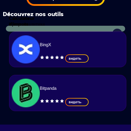
Découvrez nos outils
Calculateur
d'impots
Криптоаналитика
BingX
видеть
Bitpanda
видеть