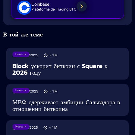
Coinbase
Plateforme de Trading BTC
В той же теме
Новости
28/05/2025
< 1
M
Block ускорит биткоин с Square к
2026 году
Новости
28/05/2025
< 1
M
МВФ сдерживает амбиции Сальвадора в
отношении биткоина
Новости
27/05/2025
< 1
M