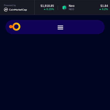
Ethereum
Powered by
$1,918.85
Neo
$1.84
E
0.15%
0.2%
ETH
NEO
E