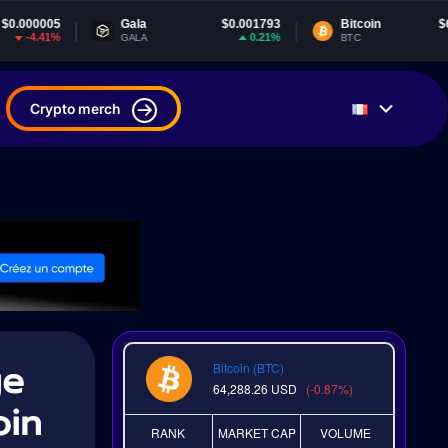
Gala
$0.001793
Bitcoin
$64,288.26
0.21%
-0.86%
GALA
BTC
Crypto merch
ge
Bitcoin (BTC)
64,288.26
USD
(-0.87%)
oin
RANK
MARKET CAP
VOLUME