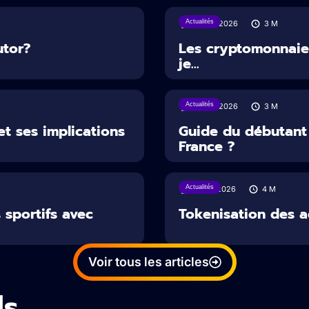
Actualités
30/07/2026
3
M
utor?
Les cryptomonnaies
je...
Actualités
29/07/2026
3
M
et ses implications
Guide du débutant
France ?
Actualités
16/07/2026
4
M
 sportifs avec
Tokenisation des ac
Voir tous les articles
ls