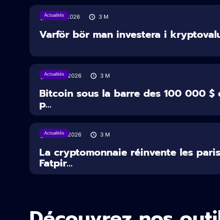
Actualités
31/07/2026
3
M
Varför bör man investera i kryptoval
Actualités
29/07/2026
3
M
Bitcoin sous la barre des 100 000 $ 
p...
Actualités
22/07/2026
3
M
La cryptomonnaie réinvente les paris
Fatpir...
Découvrez nos outi