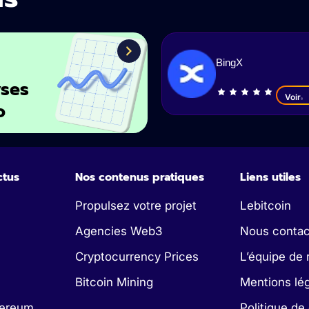
BingX
ses
Voir
o
ctus
Nos contenus pratiques
Liens utiles
Propulsez votre projet
Lebitcoin
Agencies Web3
Nous contac
Cryptocurrency Prices
L’équipe de 
Bitcoin Mining
Mentions lé
hereum
Politique de 