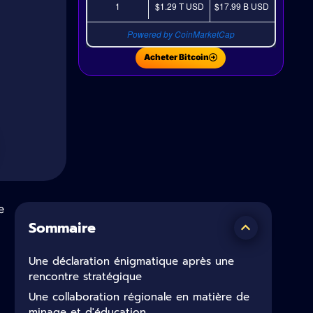
1
$1.29 T
USD
$17.99 B
USD
Powered by CoinMarketCap
Acheter Bitcoin
e
Sommaire
Une déclaration énigmatique après une
rencontre stratégique
Une collaboration régionale en matière de
minage et d'éducation