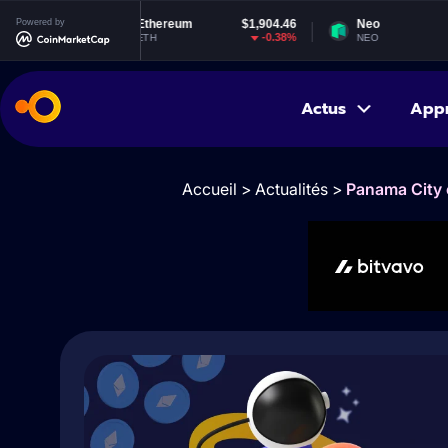
Powered by
Ethereum
$1,904.46
Neo
$1.84
-0.38%
-1.99%
ETH
NEO
Actus
App
Accueil
>
Actualités
>
Panama City 