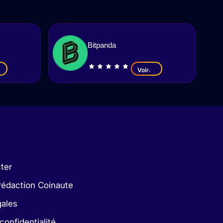
Bitpanda
Voir
ter
rédaction Coinaute
gales
confidentialité