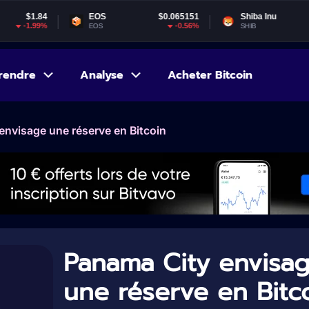
EOS
$0.065151
Shiba Inu
$0.000005
-0.56%
-4.41%
EOS
SHIB
rendre
Analyse
Acheter Bitcoin
envisage une réserve en Bitcoin
Panama City envisa
une réserve en Bitc