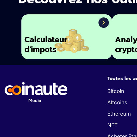
Calculateur
Analy
d'impots
crypt
Toutes les a
Bitcoin
Altcoins
Ethereum
NFT
Acheter Et