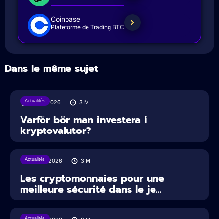
Coinbase
Plateforme de Trading BTC
Dans le même sujet
Actualités
31/07/2026
3
M
Varför bör man investera i
kryptovalutor?
Actualités
30/07/2026
3
M
Les cryptomonnaies pour une
meilleure sécurité dans le je...
Actualités