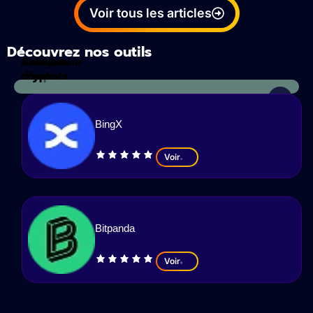
Voir tous les articles
Découvrez nos outils
Calculateur
Analyses
d'impots
crypto
BingX
Voir
Bitpanda
Voir