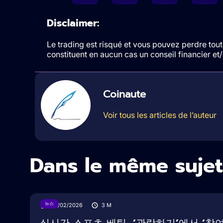
Disclaimer:
Le trading est risqué et vous pouvez perdre tout 
constituent en aucun cas un conseil financier e
Coinaute
Voir tous les articles de l’auteur
Dans le même sujet
뉴스
05/02/2026
3
M
실시간 스포츠 베팅, ‘관람하기’에서 ‘참