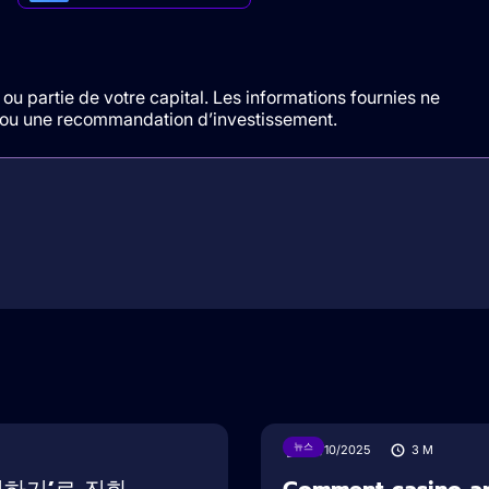
ou partie de votre capital. Les informations fournies ne
t/ou une recommandation d’investissement.
뉴스
16/10/2025
3
M
여하기’로 진화
Comment casino arg