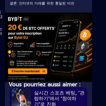
결론: 인터넷의 미래를 위한 통일된 비전
의
예
2
는
하
재
수
Vous pourriez aussi aimer :
실시간 스포츠 베팅, ‘관
람하기’에서 ‘참여하
기’로 진화