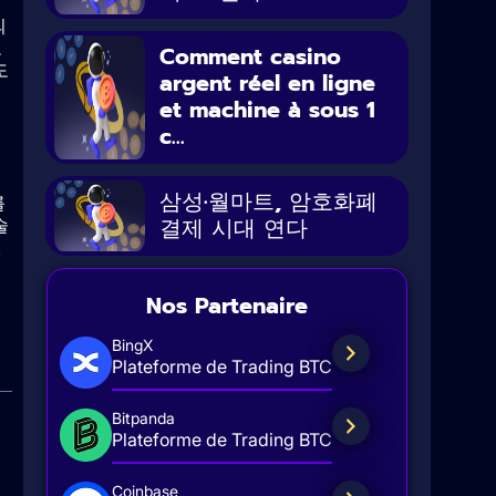
의
고
Comment casino
도
argent réel en ligne
et machine à sous 1
c...
삼성·월마트, 암호화폐
를
결제 시대 연다
술
원
Nos Partenaire
BingX
Plateforme de Trading BTC
Bitpanda
Plateforme de Trading BTC
Coinbase