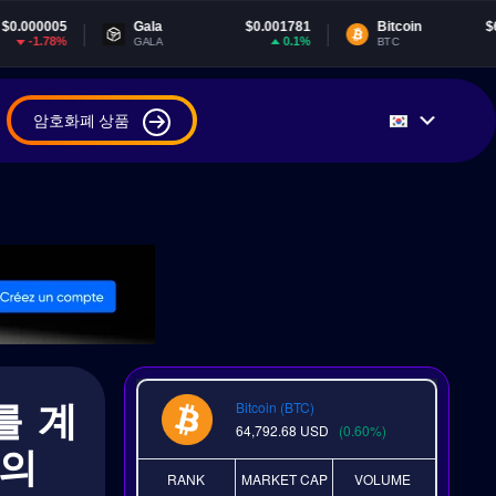
Gala
$0.001781
Bitcoin
$64,791.60
0.1%
0.61%
GALA
BTC
암호화폐 상품
를 계
Bitcoin (BTC)
64,792.68
USD
(0.60%)
D의
RANK
MARKET CAP
VOLUME