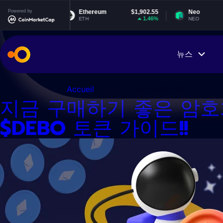
콘
2
Powered by
Ethereum
$1,902.55
Neo
$1.86
텐
%
1.46%
-0.41%
ETH
NEO
츠
로
건
뉴스
너
뛰
기
Accueil
> [일:]
2025년 05월 09일
지금 구매하기 좋은 암호화폐
$DEBO 토큰 가이드!!