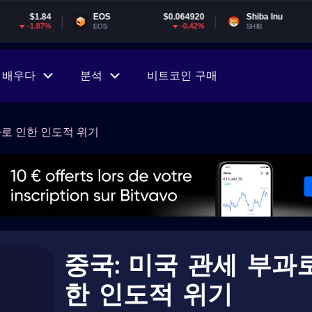
EOS
$0.064920
Shiba Inu
$0.000005
-0.42%
-2.93%
EOS
SHIB
배우다
분석
비트코인 구매
과로 인한 인도적 위기
중국: 미국 관세 부과
한 인도적 위기