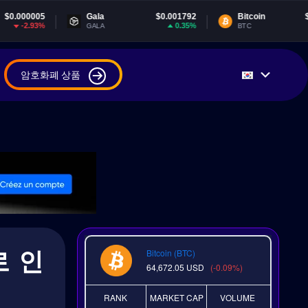
Gala
$0.001792
Bitcoin
$64,668.72
0.35%
-0.08%
GALA
BTC
암호화폐 상품
로 인
Bitcoin (BTC)
64,672.05
USD
(-0.09%)
RANK
MARKET CAP
VOLUME