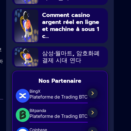
Comment casino
argent réel en ligne
et machine à sous 1
c...
보
삼성·월마트, 암호화폐
결제 시대 연다
하
Nos Partenaire
BingX
Plateforme de Trading BTC
Bitpanda
Plateforme de Trading BTC
Coinbase