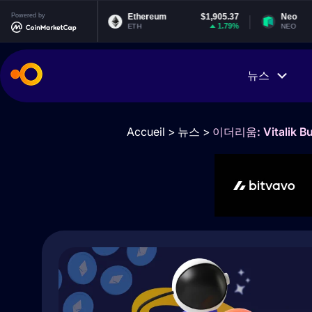
.998837
Powered by
Ethereum
$1,905.37
Neo
-0.02%
1.79%
ETH
NEO
뉴스
Accueil
>
뉴스
>
이더리움: Vitali