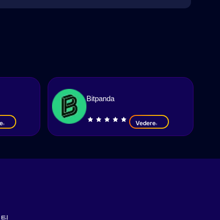
Bitpanda
e
Vedere
집팀