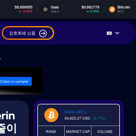
0005
Gala
$0.001779
Bitcoin
$64,613
3.43%
0.76%
0.
GALA
BTC
암호화폐 상품
.
rin
Bitcoin (BTC)
64,620.27
USD
(0.77%)
줄이
RANK
MARKET CAP
VOLUME