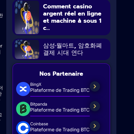
Comment casino
argent réel en ligne
한
et machine à sous 1
c...
삼성·월마트, 암호화폐
r
결제 시대 연다
터
Nos Partenaire
BingX
더
Plateforme de Trading BTC
간
움
Bitpanda
Plateforme de Trading BTC
그
탐
Coinbase
Plateforme de Trading BTC