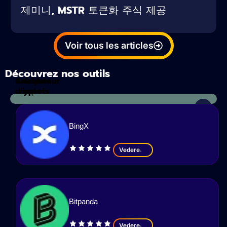
제미니, MSTR 토큰화 주식 제공
Voir tous les articles
Découvrez nos outils
Calculateur
Analyses
d'impots
crypto
BingX
Vedere
Bitpanda
Vedere