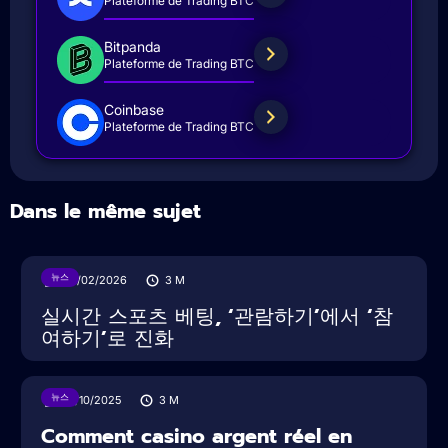
Plateforme de Trading BTC
Bitpanda
Plateforme de Trading BTC
Coinbase
Plateforme de Trading BTC
Dans le même sujet
뉴스
05/02/2026
3
M
실시간 스포츠 베팅, ‘관람하기’에서 ‘참
여하기’로 진화
뉴스
16/10/2025
3
M
Comment casino argent réel en