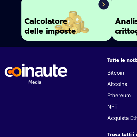
Calcolatore
Anali
delle imposte
critto
Tutte le noti
Bitcoin
Altcoins
Ethereum
NFT
Acquista E
Trova tutti i