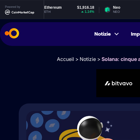
1
Powered by
Ethereum
$1,916.18
Neo
$1.85
%
1.14%
0.72%
ETH
NEO
Notizie
Imp
Accueil
>
Notizie
>
Solana: cinque 