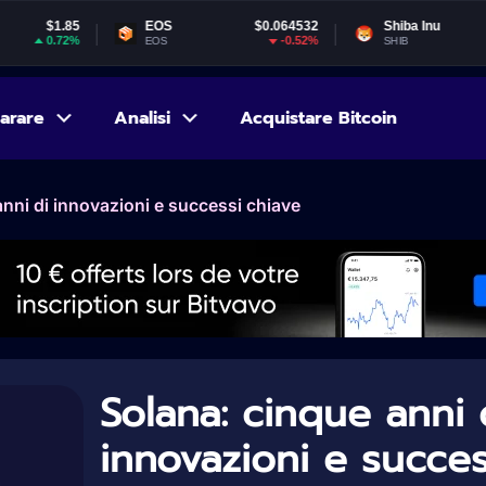
EOS
$0.064532
Shiba Inu
$0.000005
-0.52%
1.29%
EOS
SHIB
arare
Analisi
Acquistare Bitcoin
anni di innovazioni e successi chiave
Solana: cinque anni 
innovazioni e succes