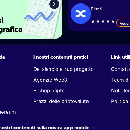
BingX
si
Veder
grafica
zie
I nostri contenuti pratici
Link util
Dai slancio al tuo progetto
Contatt
Agenzie Web3
Team di
E-shop cripto
Note leg
Prezzi delle criptovalute
Politica
thereum
 nostri contenuti sulla nostra app mobile : :