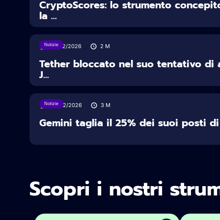
CryptoScores: lo strumento concepito
la ...
Notizie
25/02/2026
2
M
Tether bloccato nel suo tentativo di 
J...
Notizie
09/02/2026
3
M
Gemini taglia il 25% dei suoi posti di l
Scopri i nostri stru