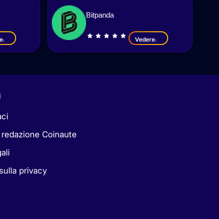
Bitpanda
e
Vedere
i
aci
 redazione Coinaute
ali
 sulla privacy