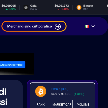
Gala
$0.001773
Bitcoin
$64,977.93
-1.18%
1.34%
GALA
BTC
Merchandising crittografico
di
Bitcoin (BTC)
64,977.93
USD
(1.34%)
si
RANK
MARKET CAP
VOLUME