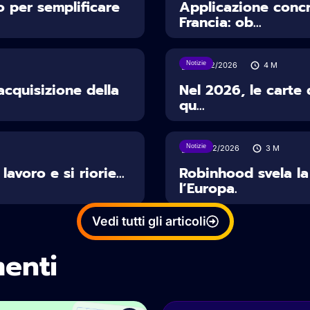
 per semplificare
Applicazione conc
Francia: ob...
Notizie
12/02/2026
4
M
acquisizione della
Nel 2026, le carte 
qu...
Notizie
06/02/2026
3
M
avoro e si riorie...
Robinhood svela la
l’Europa.
Vedi tutti gli articoli
menti