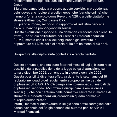
rapidamente” spiega Erik Luts, chief innovation officer del KBC
Group.
È la prima banca belga a proporre questo servizio. In precedenza, i
belgi dovevano rivolgersi a delle neobanche (banche online) che
hanno un’offerta crypto come Revolut o N26, o a delle piattaforme
straniere (Binance, Coinbase e OKX).
Sul piano europeo, secondo un rapporto dell’industria bancaria,
circa 60 banche propongono tali servizi.
Questa evoluzione risponde a una domanda crescente dei clienti. In
effetti, uno studio dell’autorità per i servizi e i mercati finanziari
(FSMA) mostra che il 45% dei belgi hanno già investito in
criptovalute e il 60% della clientela di Boléro ha meno di 40 anni.
Un’apertura alle criptovalute controllata e regolamentata.
Questo annuncio, che era stato fatto nel mese di luglio, è stato reso
possibile dalla pubblicazione della legge belga di attuazione sul
tema a dicembre 2025, con entrata in vigore a gennaio 2026.
Questa possibilità diventerà effettiva durante la settimana del 16
febbraio, nel quadro del regolamento europeo sui mercati dei
criptoasset (MICAR). Il MICA o regolamento europeo sui mercati dei
criptoasset, secondo l’AMF “mira a disciplinare le emissioni e i
servizi (…) che non rientrano nella normativa esistente in materia di
strumenti e prodotti finanziari, creando un quadro normativo
europeo armonizzato.”
Infatti, i mercati di criptovalute in Belgio sono ormai sorvegliati dalla
banca nazionale del Belgio nonché dall’autorità per i servizi e i
Mercati finanziari.