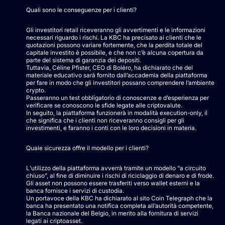
Quali sono le conseguenze per i clienti?
Gli investitori retail riceveranno gli avvertimenti e le informazioni
necessari riguardo i rischi. La KBC ha precisato ai clienti che le
quotazioni possono variare fortemente, che la perdita totale del
capitale investito è possibile, e che non c’è alcuna copertura da
parte del sistema di garanzia dei depositi.
Tuttavia, Céline Pfister, CEO di Boléro, ha dichiarato che del
materiale educativo sarà fornito dall’accademia della piattaforma
per fare in modo che gli investitori possano comprendere l’ambiente
crypto.
Passeranno un test obbligatorio di conoscenze e d’esperienza per
verificare se conoscono le sfide legate alle criptovalute.
In seguito, la piattaforma funzionerà in modalità execution-only, il
che significa che i clienti non riceveranno consigli per gli
investimenti, e faranno i conti con le loro decisioni in materia.
Quale sicurezza offre il modello per i clienti?
L’utilizzo della piattaforma avverrà tramite un modello “a circuito
chiuso”, al fine di diminuire i rischi di riciclaggio di denaro e di frode.
Gli asset non possono essere trasferiti verso wallet esterni e la
banca fornisce i servizi di custodia.
Un portavoce della KBC ha dichiarato al sito Coin Telegraph che la
banca ha presentato una notifica completa all’autorità competente,
la Banca nazionale del Belgio, in merito alla fornitura di servizi
legati ai criptoasset.