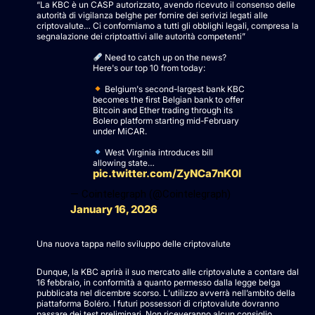
“La KBC è un CASP autorizzato, avendo ricevuto il consenso delle
autorità di vigilanza belghe per fornire dei serivizi legati alle
criptovalute… Ci conformiamo a tutti gli obblighi legali, compresa la
segnalazione dei criptoattivi alle autorità competenti”
Need to catch up on the news?
Here's our top 10 from today:
Belgium's second-largest bank KBC
becomes the first Belgian bank to offer
Bitcoin and Ether trading through its
Bolero platform starting mid-February
under MiCAR.
West Virginia introduces bill
allowing state…
pic.twitter.com/ZyNCa7nK0l
— Cointelegraph (@Cointelegraph)
January 16, 2026
Una nuova tappa nello sviluppo delle criptovalute
Dunque, la KBC aprirà il suo mercato alle criptovalute a contare dal
16 febbraio, in conformità a quanto permesso dalla legge belga
pubblicata nel dicembre scorso. L’utilizzo avverrà nell’ambito della
piattaforma Boléro. I futuri possessori di criptovalute dovranno
passare dei test preliminari. Non riceveranno alcun consiglio