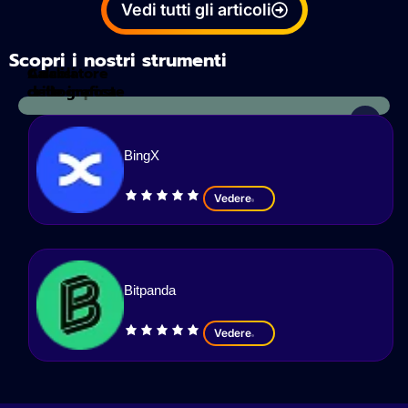
Vedi tutti gli articoli
Scopri i nostri strumenti
Calcolatore
Analisi
delle imposte
crittografica
BingX
Vedere
Bitpanda
Vedere