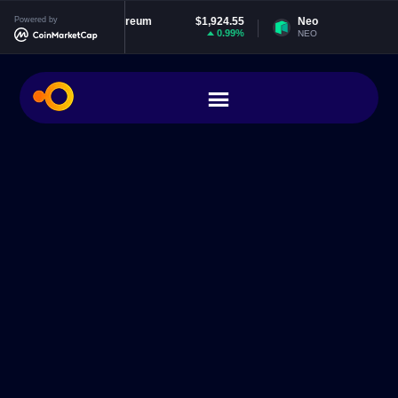
Powered by
Ethereum
$1,924.55
Neo
$1.85
0.99%
1.71%
ETH
NEO