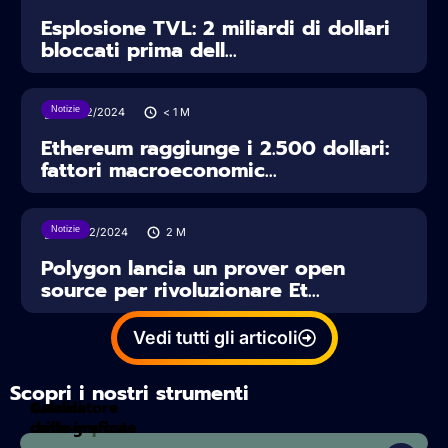
Esplosione TVL: 2 miliardi di dollari
bloccati prima dell...
Notizie
12/02/2024
< 1
M
Ethereum raggiunge i 2.500 dollari:
fattori macroeconomic...
Notizie
09/02/2024
2
M
Polygon lancia un prover open
source per rivoluzionare Et...
Vedi tutti gli articoli
Scopri i nostri strumenti
Calcolatore
Analisi
delle imposte
crittografica