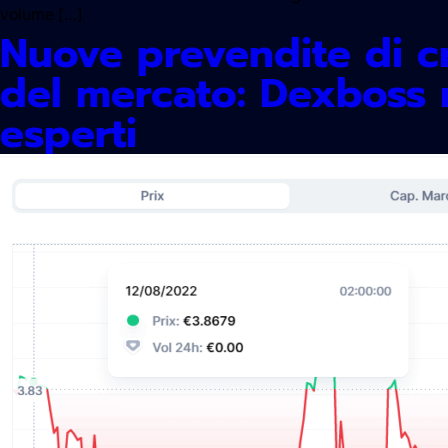
volume […]
Nuove prevendite di cr
del mercato: Dexboss ri
esperti