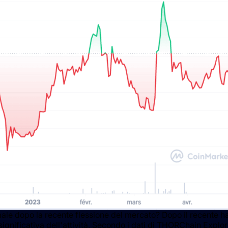
le dopo la recente flessione del mercato? Dopo il recente hack 
nificativa dell'attività. Secondo i dati di THORChain Explorer