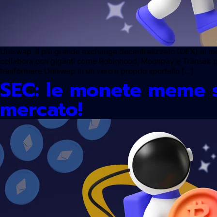
Uniswap, il più grande exchange decentralizzato (DEX) al mo
collabora con giganti come Robinhood, Moonpay e Transak per 
trasformare Uniswap in un vero e proprio sportello […]
SEC: le monete meme so
mercato!