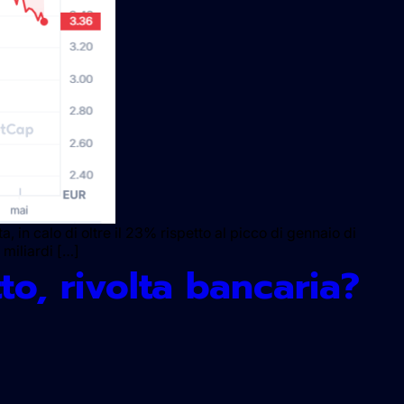
, in calo di oltre il 23% rispetto al picco di gennaio di
 miliardi […]
tto, rivolta bancaria?