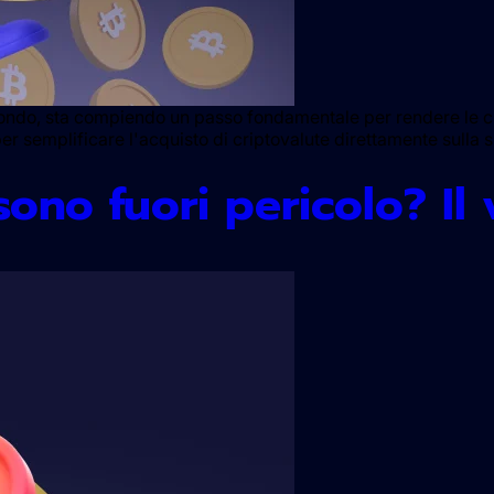
ndo, sta compiendo un passo fondamentale per rendere le cri
semplificare l'acquisto di criptovalute direttamente sulla su
no fuori pericolo? Il 