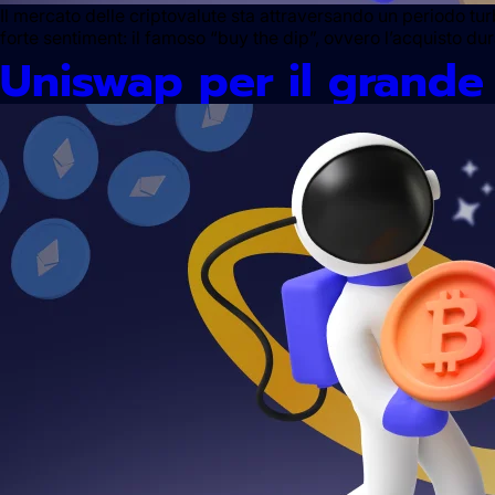
Il mercato delle criptovalute sta attraversando un periodo turb
forte sentiment: il famoso “buy the dip”, ovvero l’acquisto du
Uniswap per il grande