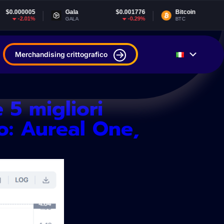
Gala
$0.001776
Bitcoin
$65,016.07
-0.29%
0.5%
GALA
BTC
Merchandising crittografico
 5 migliori
io: Aureal One,