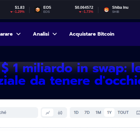
EOS
$0.064572
Shiba Inu
$0.000005
-1.73%
-2.01%
EOS
SHIB
arare
Analisi
Acquistare Bitcoin
1 miliardo in swap: le
iziale da tenere d'occh