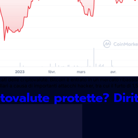
ti delle criptovalute. Bitcoin è entrato in un mercato ribassista
ri a causa di importanti attacchi hacker, tra cui il furto di 1,5
ptovalute protette? Diri