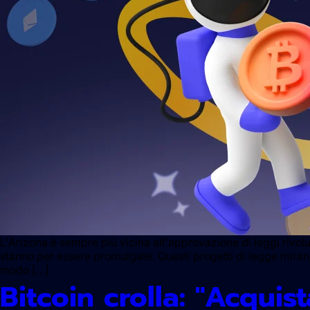
L'Arizona è sempre più vicina all'approvazione di leggi rivol
stanno per essere promulgate. Questi progetti di legge mirano
modo […]
Bitcoin crolla: "Acquist