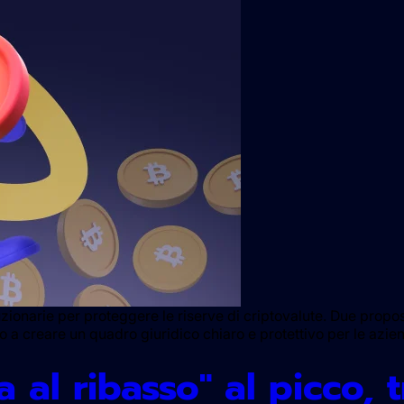
uzionarie per proteggere le riserve di criptovalute. Due propo
 a creare un quadro giuridico chiaro e protettivo per le azie
a al ribasso" al picco, 