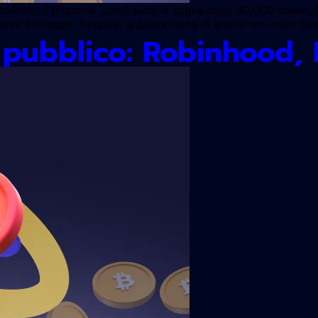
olento: il Bitcoin è sceso sotto la soglia degli 80.000 dollari
rante il ribasso. Tuttavia, la piattaforma di analisi on-chain 
 pubblico: Robinhood, 