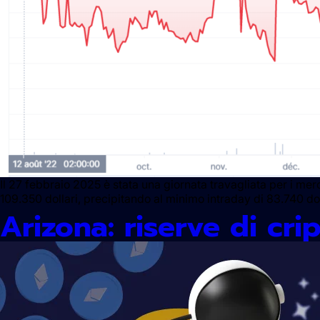
Il 27 febbraio 2025 è stata una giornata travagliata per i merca
109.350 dollari, precipitando al minimo intraday di 83.740 dolla
Arizona: riserve di cri