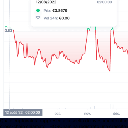
Quale criptovaluta rappresenta la scelta di investimento ottima
cross-chain chiamato THORChain ha registrato una crescita sig