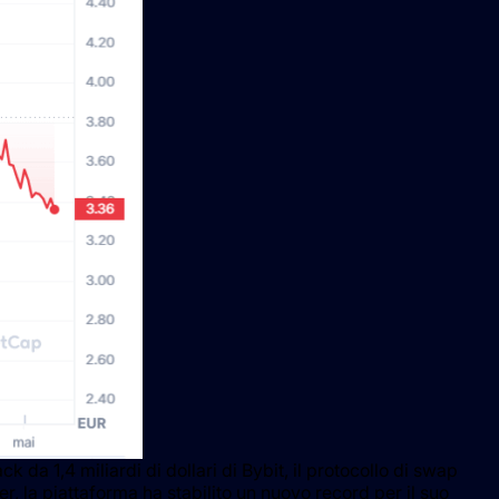
da 1,4 miliardi di dollari di Bybit, il protocollo di swap
, la piattaforma ha stabilito un nuovo record per il suo