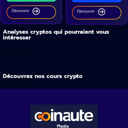
Découvrir
Découvrir
Analyses cryptos qui pourraient vous
intéresser
Aucun article trouvé.
Découvrez nos cours crypto
Aucun article trouvé.