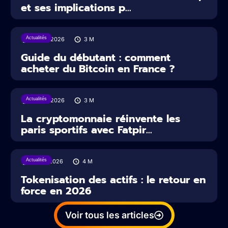
et ses implications p...
Actualités
29/07/2026
3
M
Guide du débutant : comment
acheter du Bitcoin en France ?
Actualités
22/07/2026
3
M
La cryptomonnaie réinvente les
paris sportifs avec Fatpir...
Actualités
16/07/2026
4
M
Tokenisation des actifs : le retour en
force en 2026
Voir tous les articles