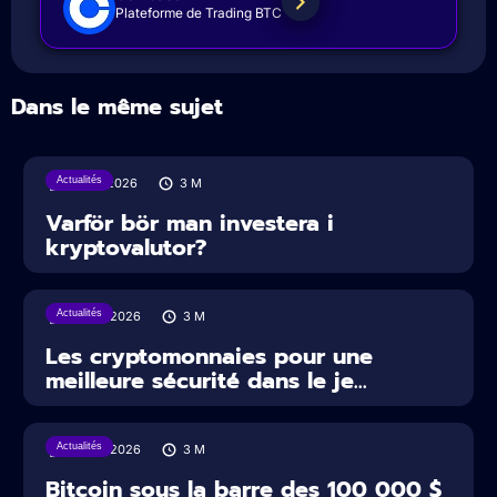
Plateforme de Trading BTC
Dans le même sujet
Actualités
31/07/2026
3
M
Varför bör man investera i
kryptovalutor?
Actualités
30/07/2026
3
M
Les cryptomonnaies pour une
meilleure sécurité dans le je...
Actualités
29/07/2026
3
M
Bitcoin sous la barre des 100 000 $