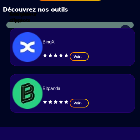
Découvrez nos outils
Calculateur
Analyses
d'impots
crypto
BingX
Voir
Bitpanda
Voir