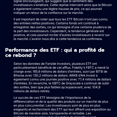
signal encourageant, qui suggère que le sentiment des
investisseurs s'améliore. Cette reprise intervient alors que le Bitcoin
a également connu une légère hausse de prix, ce qui pourrait
indiquer un retour de la confiance sur le marché.
Il est important de noter que tous les ETF Bitcoin n'ont pas connu
des entrées nettes positives. Certains fonds ont continué à
enregistrer des sorties, ce qui témoigne d'une certaine prudence de
la part des investisseurs. Cependant, la tendance générale est
positive, et cela pourrait inciter d'autres investisseurs à revenir sur
le marché. L'avenir nous dira si cette tendance se confirmera.
Performance des ETF : qui a profité de
ce rebond ?
Selon les données de Farside Investors, plusieurs ETF ont
particulièrement bénéficié de cet afflux. Fidelity's FBTC a mené la
charge avec 165,6 millions de dollars d'entrées, suivi par BITB de
Bitwise avec 130,2 millions de dollars. ARKB d'Ark Invest a
également connu une journée positive avec 77,4 millions de dollars
d'entrées. En revanche, le GBTC de Grayscale a continué de subir
des sorties, bien que plus faibles qu'auparavant, avec 104,9
millions de dollars retirés.
Le succès de ces ETF témoigne de l'importance de la
différenciation et de la qualité des produits sur un marché de plus
en plus concurrentiel. Les investisseurs sont de plus en plus
exigeants et recherchent des ETF qui leur offrent une exposition au
Bitcoin de manière sûre, transparente et rentable. Les