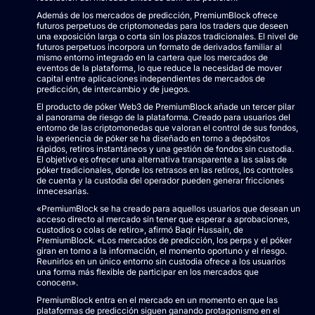
Además de los mercados de predicción, PremiumBlock ofrece
futuros perpetuos de criptomonedas para los traders que deseen
una exposición larga o corta sin los plazos tradicionales. El nivel de
futuros perpetuos incorpora un formato de derivados familiar al
mismo entorno integrado en la cartera que los mercados de
eventos de la plataforma, lo que reduce la necesidad de mover
capital entre aplicaciones independientes de mercados de
predicción, de intercambio y de juegos.
El producto de póker Web3 de PremiumBlock añade un tercer pilar
al panorama de riesgo de la plataforma. Creado para usuarios del
entorno de las criptomonedas que valoran el control de sus fondos,
la experiencia de póker se ha diseñado en torno a depósitos
rápidos, retiros instantáneos y una gestión de fondos sin custodia.
El objetivo es ofrecer una alternativa transparente a las salas de
póker tradicionales, donde los retrasos en las retiros, los controles
de cuenta y la custodia del operador pueden generar fricciones
innecesarias.
«PremiumBlock se ha creado para aquellos usuarios que desean un
acceso directo al mercado sin tener que esperar a aprobaciones,
custodios o colas de retiro», afirmó Baqir Hussain, de
PremiumBlock. «Los mercados de predicción, los perps y el póker
giran en torno a la información, el momento oportuno y el riesgo.
Reunirlos en un único entorno sin custodia ofrece a los usuarios
una forma más flexible de participar en los mercados que
conocen».
PremiumBlock entra en el mercado en un momento en que las
plataformas de predicción siguen ganando protagonismo en el