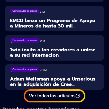
Comunicados de prensa
27/07/2026
3
M
EMCD lanza un Programa de Apoyo
a Mineros de hasta 30 mil...
Comunicados de prensa
23/07/2026
2
M
1win invita a los creadores a unirse
a su red internacion...
Comunicados de prensa
22/07/2026
< 1
M
Adam Weitsman apoya a Unserious
en la adquisición de Cree...
Ver todos los artículos