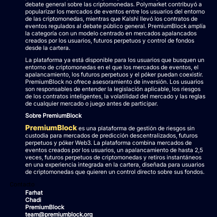
debate general sobre las criptomonedas. Polymarket contribuyó a
popularizar los mercados de eventos entre los usuarios del entorno
de las criptomonedas, mientras que Kalshi llevó los contratos de
eventos regulados al debate público general. PremiumBlock amplía
la categoría con un modelo centrado en mercados apalancados
creados por los usuarios, futuros perpetuos y control de fondos
desde la cartera.
La plataforma ya está disponible para los usuarios que busquen un
entorno de criptomonedas en el que los mercados de eventos, el
apalancamiento, los futuros perpetuos y el póker puedan coexistir.
PremiumBlock no ofrece asesoramiento de inversión. Los usuarios
son responsables de entender la legislación aplicable, los riesgos
de los contratos inteligentes, la volatilidad del mercado y las reglas
de cualquier mercado o juego antes de participar.
Sobre PremiumBlock
PremiumBlock
es una plataforma de gestión de riesgos sin
custodia para mercados de predicción descentralizados, futuros
perpetuos y póker Web3. La plataforma combina mercados de
eventos creados por los usuarios, un apalancamiento de hasta 2,5
veces, futuros perpetuos de criptomonedas y retiros instantáneos
en una experiencia integrada en la cartera, diseñada para usuarios
de criptomonedas que quieren un control directo sobre sus fondos.
Contacto
Farhat
Chadi
PremiumBlock
team@premiumblock.org