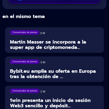
en el mismo tema
Comunicados de prensa
05/08/2026
3
M
Martin Masser se incorpora a la
super app de criptomoneda...
Comunicados de prensa
04/08/2026
3
M
Bybit.eu amplía su oferta en Europa
tras la obtención de ...
Comunicados de prensa
04/08/2026
2
M
1win presenta un inicio de sesión
Web3 sencillo y depósit...