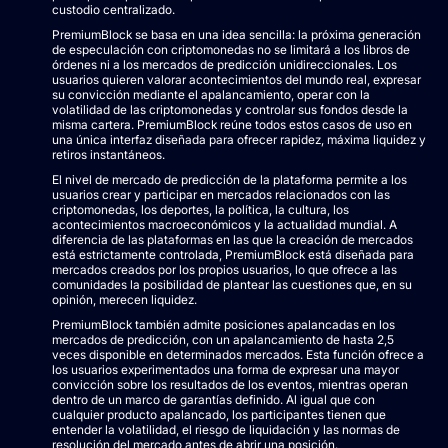
custodio centralizado.
PremiumBlock se basa en una idea sencilla: la próxima generación
de especulación con criptomonedas no se limitará a los libros de
órdenes ni a los mercados de predicción unidireccionales. Los
usuarios quieren valorar acontecimientos del mundo real, expresar
su convicción mediante el apalancamiento, operar con la
volatilidad de las criptomonedas y controlar sus fondos desde la
misma cartera. PremiumBlock reúne todos estos casos de uso en
una única interfaz diseñada para ofrecer rapidez, máxima liquidez y
retiros instantáneos.
El nivel de mercado de predicción de la plataforma permite a los
usuarios crear y participar en mercados relacionados con las
criptomonedas, los deportes, la política, la cultura, los
acontecimientos macroeconómicos y la actualidad mundial. A
diferencia de las plataformas en las que la creación de mercados
está estrictamente controlada, PremiumBlock está diseñada para
mercados creados por los propios usuarios, lo que ofrece a las
comunidades la posibilidad de plantear las cuestiones que, en su
opinión, merecen liquidez.
PremiumBlock también admite posiciones apalancadas en los
mercados de predicción, con un apalancamiento de hasta 2,5
veces disponible en determinados mercados. Esta función ofrece a
los usuarios experimentados una forma de expresar una mayor
convicción sobre los resultados de los eventos, mientras operan
dentro de un marco de garantías definido. Al igual que con
cualquier producto apalancado, los participantes tienen que
entender la volatilidad, el riesgo de liquidación y las normas de
resolución del mercado antes de abrir una posición.