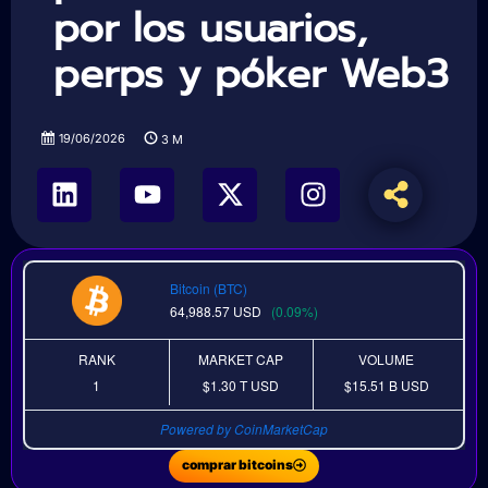
por los usuarios,
perps y póker Web3
19/06/2026
3
M
Bitcoin (BTC)
64,988.57
USD
(0.09%)
RANK
MARKET CAP
VOLUME
1
$1.30 T
USD
$15.51 B
USD
Powered by CoinMarketCap
comprar bitcoins