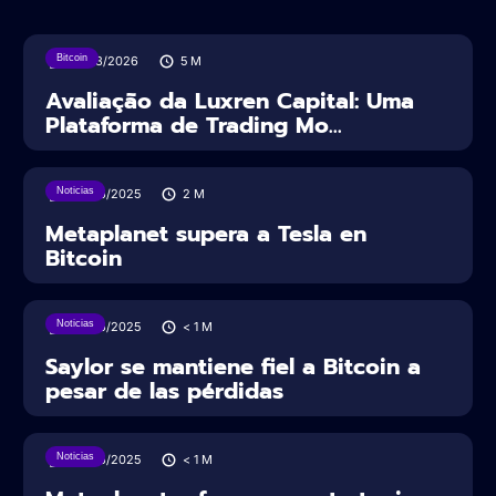
Bitcoin
31/03/2026
5
M
Avaliação da Luxren Capital: Uma
Plataforma de Trading Mo...
Noticias
26/06/2025
2
M
Metaplanet supera a Tesla en
Bitcoin
Noticias
23/06/2025
< 1
M
Saylor se mantiene fiel a Bitcoin a
pesar de las pérdidas
Noticias
23/06/2025
< 1
M