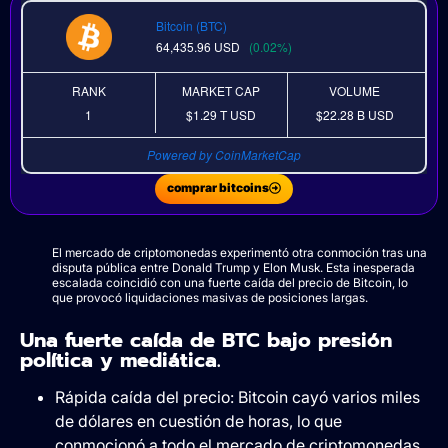
Bitcoin (BTC)
64,435.96
USD
(0.02%)
RANK
MARKET CAP
VOLUME
1
$1.29 T
USD
$22.28 B
USD
Powered by CoinMarketCap
comprar bitcoins
El mercado de criptomonedas experimentó otra conmoción tras una
disputa pública entre Donald Trump y Elon Musk. Esta inesperada
escalada coincidió con una fuerte caída del precio de Bitcoin, lo
que provocó liquidaciones masivas de posiciones largas.
Una fuerte caída de BTC bajo presión
política y mediática.
Rápida caída del precio: Bitcoin cayó varios miles
de dólares en cuestión de horas, lo que
conmocionó a todo el mercado de criptomonedas.