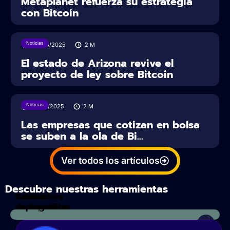
Metaplanet refuerza su estrategia
con Bitcoin
Noticias
20/06/2025
2
M
El estado de Arizona revive el
proyecto de ley sobre Bitcoin
Noticias
18/06/2025
2
M
Las empresas que cotizan en bolsa
se suben a la ola de Bi...
Ver todos los artículos
Descubre nuestras herramientas
Calculadora
Análisis
de impuestos
criptográfico