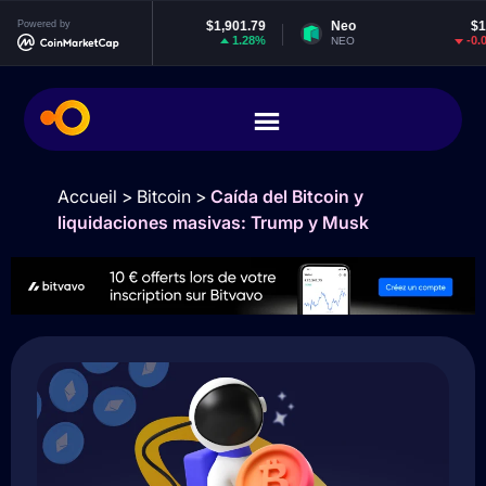
Powered by
Ethereum
$1,901.79
Neo
$1.85
1.28%
-0.08%
ETH
NEO
Accueil
>
Bitcoin
>
Caída del Bitcoin y
liquidaciones masivas: Trump y Musk