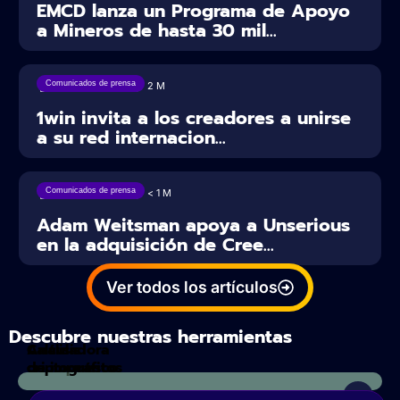
EMCD lanza un Programa de Apoyo
a Mineros de hasta 30 mil...
Comunicados de prensa
23/07/2026
2
M
1win invita a los creadores a unirse
a su red internacion...
Comunicados de prensa
22/07/2026
< 1
M
Adam Weitsman apoya a Unserious
en la adquisición de Cree...
Ver todos los artículos
Descubre nuestras herramientas
Calculadora
Análisis
de impuestos
criptográfico