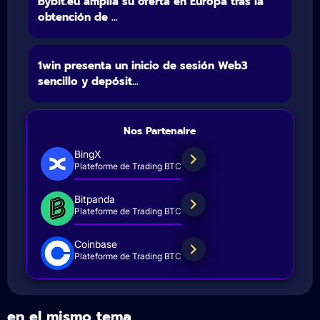
Bybit.eu amplía su oferta en Europa tras la
obtención de ...
1win presenta un inicio de sesión Web3
sencillo y depósit...
Nos Partenaire
BingX
Plateforme de Trading BTC
Bitpanda
Plateforme de Trading BTC
Coinbase
Plateforme de Trading BTC
en el mismo tema