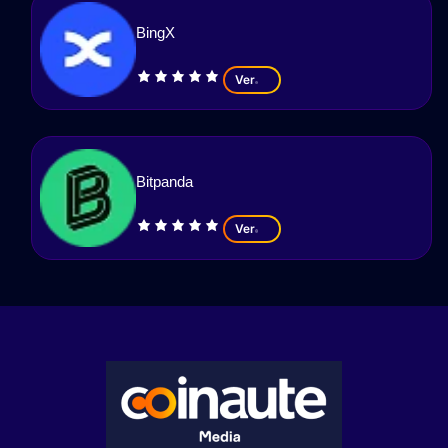
BingX
Ver
Bitpanda
Ver