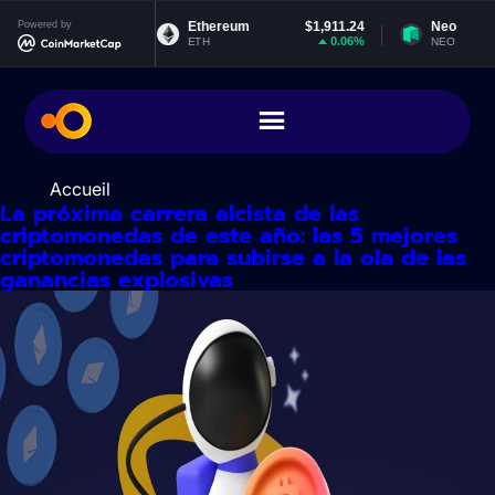
Ir
t
Powered by
$0.999214
Ethereum
$1,911.24
Neo
al
0%
0.06%
ETH
NEO
contenido
Accueil
> Día:
4 de enero de 2025
La próxima carrera alcista de las
criptomonedas de este año: las 5 mejores
criptomonedas para subirse a la ola de las
ganancias explosivas