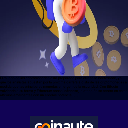
El mundo de las criptomonedas está preparado para otra fase interesante, ya
que los analistas apuestan por la próxima carrera alcista de las criptomonedas a
medida que las principales monedas emergen de la oscuridad. Con Bitcoin
volviendo a su forma y Ethereum consolidándose, la atención se centra en estas
altcoins emergentes con un enorme potencial […]