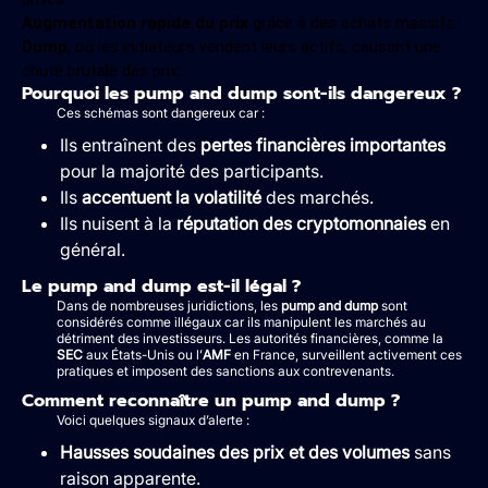
Augmentation rapide du prix
grâce à des achats massifs.
Dump
, où les initiateurs vendent leurs actifs, causant une
chute brutale des prix.
Pourquoi les pump and dump sont-ils dangereux ?
Ces schémas sont dangereux car :
Ils entraînent des
pertes financières importantes
pour la majorité des participants.
Ils
accentuent la volatilité
des marchés.
Ils nuisent à la
réputation des cryptomonnaies
en
général.
Le pump and dump est-il légal ?
Dans de nombreuses juridictions, les
pump and dump
sont
considérés comme illégaux car ils manipulent les marchés au
détriment des investisseurs. Les autorités financières, comme la
SEC
aux États-Unis ou l’
AMF
en France, surveillent activement ces
pratiques et imposent des sanctions aux contrevenants.
Comment reconnaître un pump and dump ?
Voici quelques signaux d’alerte :
Hausses soudaines des prix et des volumes
sans
raison apparente.