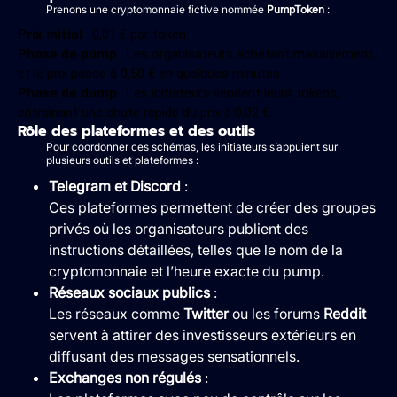
Prenons une cryptomonnaie fictive nommée
PumpToken
:
Prix initial
: 0,01 € par token.
Phase de pump
: Les organisateurs achètent massivement,
et le prix passe à 0,50 € en quelques minutes.
Phase de dump
: Les initiateurs vendent leurs tokens,
entraînant une chute rapide du prix à 0,02 €.
Rôle des plateformes et des outils
Pour coordonner ces schémas, les initiateurs s’appuient sur
plusieurs outils et plateformes :
Telegram et Discord
:
Ces plateformes permettent de créer des groupes
privés où les organisateurs publient des
instructions détaillées, telles que le nom de la
cryptomonnaie et l’heure exacte du pump.
Réseaux sociaux publics
:
Les réseaux comme
Twitter
ou les forums
Reddit
servent à attirer des investisseurs extérieurs en
diffusant des messages sensationnels.
Exchanges non régulés
: