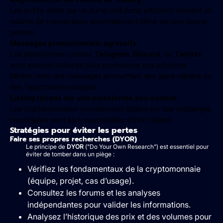
Les actifs ciblés par un pump and dump affichent souvent un
volume de transactions anormalement élevé sur une courte
période.
Messages promotionnels agressifs
:
Les plateformes comme
Telegram
,
Discord
, ou
Twitter
sont souvent utilisées pour promouvoir ces schémas.
Méfiez-vous des messages promettant des gains rapides ou
des "opportunités uniques".
Listing récent sur une plateforme peu connue
:
Les cryptomonnaies nouvellement listées sur des exchanges
non régulés sont plus susceptibles d’être ciblées.
Stratégies pour éviter les pertes
Faire ses propres recherches (DYOR)
Le principe de
DYOR
("Do Your Own Research") est essentiel pour
éviter de tomber dans un piège :
Vérifiez les fondamentaux de la cryptomonnaie
(équipe, projet, cas d’usage).
Consultez les forums et les analyses
indépendantes pour valider les informations.
Analysez l’historique des prix et des volumes pour