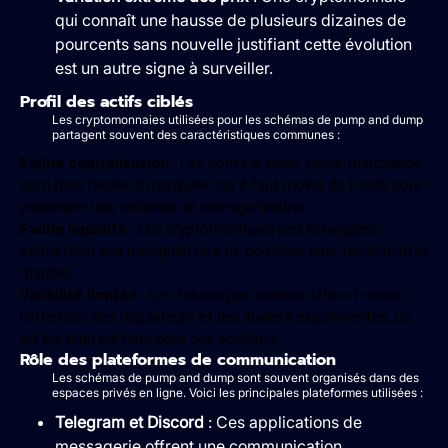
qui connaît une hausse de plusieurs dizaines de
pourcents sans nouvelle justifiant cette évolution
est un autre signe à surveiller.
Profil des actifs ciblés
Les cryptomonnaies utilisées pour les schémas de pump and dump
partagent souvent des caractéristiques communes :
Faible capitalisation
: Les actifs à faible valeur marchande
sont plus faciles à manipuler car il faut moins de fonds pour
provoquer une variation de prix significative.
Faible liquidité
: Les cryptomonnaies peu échangées
permettent aux manipulateurs de contrôler plus facilement le
marché.
Visibilité limitée
: Les tokens peu connus attirent moins
l'attention des régulateurs et des traders expérimentés, ce
qui les rend parfaits pour ces schémas.
Rôle des plateformes de communication
Les schémas de pump and dump sont souvent organisés dans des
espaces privés en ligne. Voici les principales plateformes utilisées :
Telegram et Discord
: Ces applications de
messagerie offrent une communication