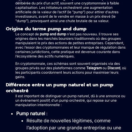
délibérée du prix d’un actif, souvent une cryptomonnaie à faible
capitalisation. Les initiateurs orchestrent une augmentation
artificielle de la valeur de l’actif (le "pump") pour attirer d'autres
investisseurs, avant de le vendre en masse à un prix élevé (le
"dump"), provoquant ainsi une chute brutale de sa valeur.
Origine du terme pump and dump
Le concept de
pump and dump
n'est pas nouveau. Il trouve ses
origines dans les marchés boursiers traditionnels où des groupes
manipulaient le prix des actions de petites entreprises. Cependant,
avec l’essor des cryptomonnaies et leur manque de régulation dans
certaines juridictions, cette pratique est devenue courante dans
l’écosystème des actifs numériques.
En cryptomonnaie, ces schémas sont souvent organisés via des
groupes privés sur des plateformes comme
Telegram
ou
Discord
, où
les participants coordonnent leurs actions pour maximiser leurs
gains.
Différence entre un pump naturel et un pump
orchestré
Il est important de distinguer un pump naturel, dû à une annonce ou
un événement positif, d’un pump orchestré, qui repose sur une
manipulation intentionnelle :
Pump naturel
:
Résulte de nouvelles légitimes, comme
l’adoption par une grande entreprise ou une