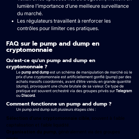
lumière l’importance d’une meilleure surveillance
du marché.
Les régulateurs travaillent à renforcer les
contrôles pour limiter ces pratiques.
FAQ sur le pump and dump en
cryptomonnaie
Qu'est-ce qu'un pump and dump en
cryptomonnaie ?
Le
pump and dump
est un schéma de manipulation de marché où le
prix d’une cryptomonnaie est artificiellement gonflé (pump) par des
achats massifs coordonnés, avant d’être vendu en grande quantité
(dump), provoquant une chute brutale de sa valeur. Ce type de
pratique est souvent orchestré via des groupes privés sur
Telegram
ou
Discord
.
Comment fonctionne un pump and dump ?
Un pump and dump suit plusieurs étapes clés :
Sélection d’une cryptomonnaie cible
, souvent à faible
capitalisation et faible liquidité.
Organisation du pump
, généralement via des groupes
privés.