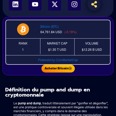
Bitcoin (BTC)
64,761.84
USD
(-0.19%)
RANK
MARKET CAP
VOLUME
1
$1.30 T
USD
$12.26 B
USD
Powered by CoinMarketCap
Acheter Bitcoin
Définition du pump and dump en
cryptomonnaie
Le
pump and dump
, traduit littéralement par "gonfler et dégonfler",
est une pratique controversée et souvent illégale utilisée dans les
marchés financiers, y compris dans le domaine des
cryptomonnaies. Cette stratégie repose sur une manipulation