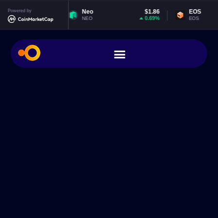
Powered by
Neo
$1.86
EOS
$0.064727
0.69%
0.29%
NEO
EOS