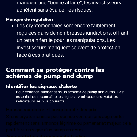
manquer une "bonne affaire", les investisseurs
achètent sans évaluer les risques.
Manque de régulation
Les cryptomonnaies sont encore faiblement
régulées dans de nombreuses juridictions, offrant
un terrain fertile pour les manipulations. Les
investisseurs manquent souvent de protection
face à ces pratiques.
Comment se protéger contre les
schémas de pump and dump
Identifier les signaux d'alerte
Pour éviter de tomber dans un schéma de
pump and dump
, il est
essentiel de reconnaître les signes avant-coureurs. Voici les
indicateurs les plus courants :
Hausse soudaine et inexplicable des prix
:
Si une cryptomonnaie peu connue voit son prix augmenter
rapidement sans annonce légitime ou partenariat majeur, cela
peut être un signe d’un pump en cours.
Augmentation du volume de trading
: