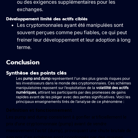
ou des exigences supplémentaires pour les
exchanges.
Développement limité des actifs ciblés
Les cryptomonnaies ayant été manipulées sont
souvent perçues comme peu fiables, ce qui peut
freiner leur développement et leur adoption à long
terme.
Conclusion
Synthèse des points clés
Les
pump and dump
représentent l'un des plus grands risques pour
les investisseurs dans le monde des cryptomonnaies. Ces schémas
manipulatoires reposent sur l’exploitation de la
volatilité des actifs
numériques
, attirant les participants par des promesses de gains
rapides avant de les piéger avec des pertes significatives. Voici les
principaux enseignements tirés de l’analyse de ce phénomène :
Définition et fonctionnement
:
Les pump and dump consistent à gonfler artificiellement le
prix d’une cryptomonnaie (pump) avant de vendre
massivement l’actif (dump), provoquant une chute brutale de
son prix. Ces schémas sont coordonnés par des groupes