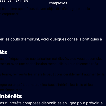
issance maximale
complexes
 financière spécifique, de vos objectifs d'épargne et de la
d'emprunter.
er les coûts d'emprunt, voici quelques conseils pratiques à
êts
us la fréquence de capitalisation est élevée, plus vous accumulez
ments avec une capitalisation mensuelle ou quotidienne plutôt
 terme, réinvestir les intérêts peut considérablement augmenter la
gne ou un prêt, comparez les taux d'intérêt, les frais et les
ns financières.
Intérêts
ces d'intérêts composés disponibles en ligne pour prévoir la