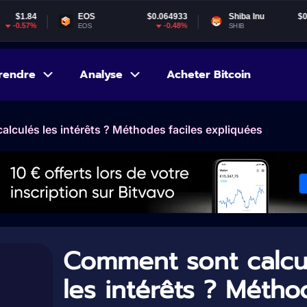
EOS
$0.064933
Shiba Inu
$0.000005
-0.48%
-1.83%
EOS
SHIB
rendre
Analyse
Acheter Bitcoin
lculés les intérêts ? Méthodes faciles expliquées
Comment sont calcu
les intérêts ? Métho