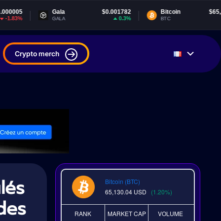
Gala
$0.001782
Bitcoin
$65,130.04
0.3%
1.2%
GALA
BTC
Crypto merch
lés
Bitcoin (BTC)
65,130.04
USD
(1.20%)
des
RANK
MARKET CAP
VOLUME