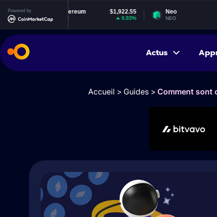
Powered by
Ethereum
$1,922.55
Neo
$1.84
0.93%
-0.57%
ETH
NEO
Actus
App
Accueil
>
Guides
>
Comment sont ca