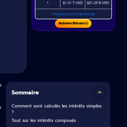
1
$1.31 T
USD
$21.25 B
USD
Powered by CoinMarketCap
Acheter Bitcoin
s
Sommaire
Comment sont calculés les intérêts simples
r
?
Tout sur les intérêts composés