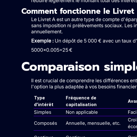
réduire légèrement le montant total des intérê
Comment fonctionne le Livret
Le Livret A est un autre type de compte d'épar
sans imposition ni prélèvements sociaux. Les in
annuellement.
Exemple :
Un dépôt de 5 000 € avec un taux d'i
5000×0.005=25 €
Comparaison simple
Il est crucial de comprendre les différences ent
l'option la plus adaptée à vos besoins financiers
Type
Fréquence de
Ava
d'intérêt
capitalisation
Simples
Non applicable
Faci
Croi
Composés
Annuelle, mensuelle, etc.
éco