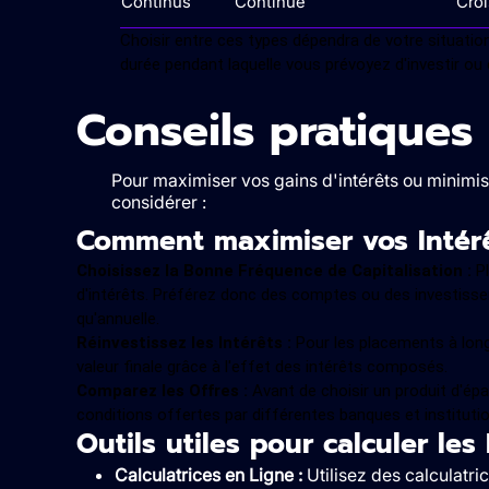
Continus
Continue
Cro
Choisir entre ces types dépendra de votre situation
durée pendant laquelle vous prévoyez d'investir ou 
Conseils pratiques
Pour maximiser vos gains d'intérêts ou minimis
considérer :
Comment maximiser vos Intér
Choisissez la Bonne Fréquence de Capitalisation :
Pl
d'intérêts. Préférez donc des comptes ou des investisse
qu'annuelle.
Réinvestissez les Intérêts :
Pour les placements à long
valeur finale grâce à l'effet des intérêts composés.
Comparez les Offres :
Avant de choisir un produit d'épar
conditions offertes par différentes banques et institutio
Outils utiles pour calculer les 
Calculatrices en Ligne :
Utilisez des calculatri