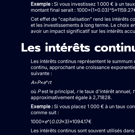
Exemple :
Si vous investissez 1 000 € à un ta
montant final serait : 1000×(1+0.03)^5≈1159.27
Cet effet de "capitalisation" rend les intérêts 
et les investissements à long terme. Le choix e
avoir un impact significatif sur les intérêts acc
Les intérêts contin
Les intérêts continus représentent le summum de
continu, approchant une croissance exponentiell
suivante :
A
=
P
×
e
^
rt
où
P
est le principal,
r
le taux d'intérêt annuel,
t
approximativement égale à 2,71828.
Exemple :
Si vous placez 1 000 € à un taux cont
comme suit :
1000×
e
^(
0.03
×3)≈1094.17€
Les intérêts continus sont souvent utilisés dans