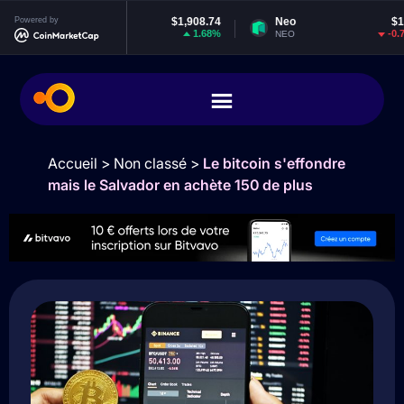
Powered by
Ethereum
$1,908.74
Neo
$1.85
1.68%
-0.77%
ETH
NEO
Accueil
>
Non classé
>
Le bitcoin s'effondre
mais le Salvador en achète 150 de plus