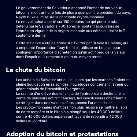
Le gouvernement du Salvador a annoncé l'achat de nouveaux
bitcoins, montrant une fois de plus à quel point le président du pays,
Nayib Bukele, mise sur la principale crypto-monnaie.
Le nouvel achat a porté sur 150 bitcoins, ce qui porte le total
détenu par le Salvador à 700 après le montant acquis lors de
l'entrée en vigueur de la crypto-monnaie aux côtés du dollar le 7
septembre dernier.
Cette initiative a été célébrée sur Twitter par Bukele lui-même, qui
a emprunté l'expression "buy the dip", utilisée en bourse, pour
souligner l'importance d'acheter lorsqu'un actif perd de la valeur
dans l'espoir qu'il remonte à court ou moyen terme.
La chute du bitcoin
Les achats du Salvador ont eu lieu alors que les marchés étaient en
pleine liquidation en raison des inquiétudes concernant l'avenir du
géant chinois de l'immobilier Evergrande.
La crainte d'une éventuelle faillite de l'entreprise a déclenché la
vente de plusieurs actifs financiers, les investisseurs cherchant à
se réfugier dans des valeurs sûres comme l'or et le dollar.
Les crypto-monnaies n'ont pas non plus réussi à se mettre à l'abri
de cette tempête et le bitcoin a plongé sous les 40 000 dollars,
contre 45 000 dollars auparavant, avant de rebondir à 42 000
dollars aujourd'hui.
Adoption du bitcoin et protestations