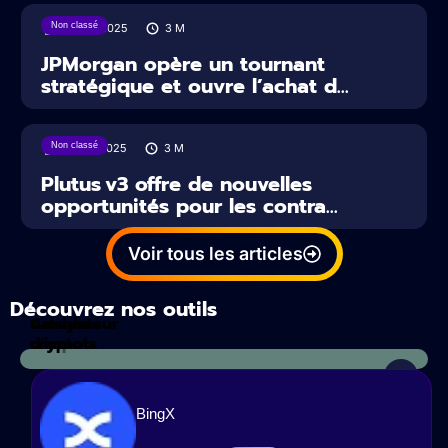
Non classé
02/06/2025
3
M
JPMorgan opère un tournant
stratégique et ouvre l’achat d...
Non classé
30/05/2025
3
M
Plutus v3 offre de nouvelles
opportunités pour les contra...
Voir tous les articles
Découvrez nos outils
Calculateur
Analyses
d'impots
crypto
BingX