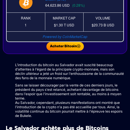
64,623.86
USD
(0.28%)
RANK
MARKET CAP
VOLUME
1
$1.30 T
USD
$20.73 B
USD
Powered by CoinMarketCap
Acheter Bitcoin
L'introduction du bitcoin au Salvador avait suscité beaucoup
d'attentes à l'égard de la principale crypto-monnaie, mais son
déclin ultérieur a jeté un froid sur l'enthousiasme de la communauté
des fans de la monnaie numérique.
Sans se laisser décourager par la vente de ces derniers jours, le
président du pays s'est relancé, achetant davantage de bitcoins
dans l'espoir que l'investissement soit rentable, au moins à moyen
terme.
Au Salvador, cependant, plusieurs manifestations ont montré que
l'introduction de la crypto n'a pas été accueillie par tous. Ainsi, la
volatilité continue du bitcoin pourrait mettre à l'épreuve les espoirs
de Bukele.
Le Salvador achète plus de Bitcoins