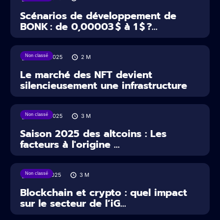
Scénarios de développement de
BONK : de 0,00003 $ à 1 $ ?...
Non classé
22/06/2025
2
M
Le marché des NFT devient
silencieusement une infrastructure
Non classé
22/06/2025
3
M
Saison 2025 des altcoins : Les
facteurs à l'origine ...
Non classé
13/06/2025
3
M
Blockchain et crypto : quel impact
sur le secteur de l’iG...