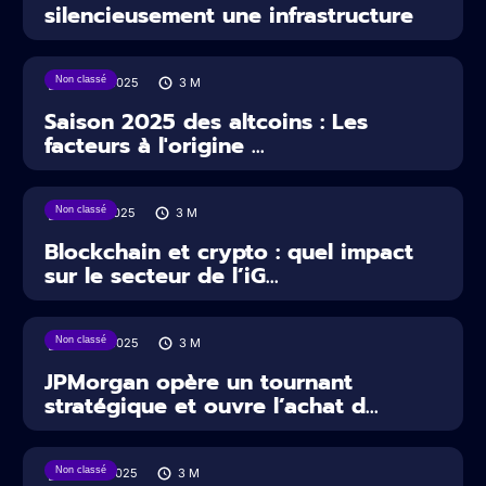
silencieusement une infrastructure
Non classé
22/06/2025
3
M
Saison 2025 des altcoins : Les
facteurs à l'origine ...
Non classé
13/06/2025
3
M
Blockchain et crypto : quel impact
sur le secteur de l’iG...
Non classé
02/06/2025
3
M
JPMorgan opère un tournant
stratégique et ouvre l’achat d...
Non classé
30/05/2025
3
M