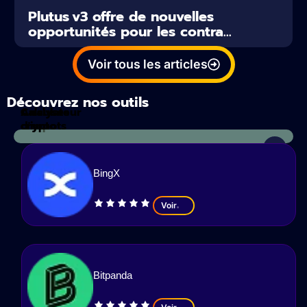
Plutus v3 offre de nouvelles
opportunités pour les contra...
Voir tous les articles
Découvrez nos outils
Calculateur
Analyses
d'impots
crypto
BingX
Voir
Bitpanda