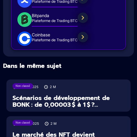
Plateforme de Trading BTC
Bitpanda
Plateforme de Trading BTC
Coinbase
Plateforme de Trading BTC
Dans le même sujet
Non classé
07/07/2025
2
M
Scénarios de développement de
BONK : de 0,00003 $ à 1 $ ?...
Non classé
22/06/2025
2
M
Le marché des NFT devient