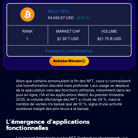
Bitcoin (BTC)
64,942.67
USD
(0.91%)
RANK
MARKET CAP
VOLUME
1
$1.30 T
USD
$21.75 B
USD
Powered by CoinMarketCap
Acheter Bitcoin
Alors que certains annonçaient la fin des NFT, ceux-ci connaissent
une transformation discrète mais profonde. Leur usage se déplace
de la spéculation vers des fonctions utilitaires, notamment dans les
jeux en ligne, l’IA et les applications Web3. Au premier trimestre
2025, le volume d’échange des NFT a chuté de 24 %, mais le
nombre de ventes n’a baissé que de 10 %, signe d’une activité
soutenue malgré des prix revus à la baisse.
L’émergence d’applications
fonctionnelles
Les jeux en ligne basés sur les NFT illustrent ce changement : sur