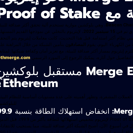
Proof of
Beacon Chai
، وهي بلوكشين موازية تستخدم آلية تحقق أكثر صداقة للبيئة
لذي تم في
15 سبتمبر 2022
، لإيثريوم بالتخلي عن نموذجها القديم المستهل
بني نظام أكثر استدامة. قبل هذا التحديث، كانت معاملات إيثريوم يتم التحق
ن الكهرباء. اليوم، يقوم
المصادقون
بتأمين الشبكة من خلال المراهنة عل
لتزم إيثريوم بمسار أكثر صداقة للبيئة، مع تعزيز أمان وكفاءة شبكتها. لمتابع
ethmerge.com
لتفاصيل حول آثاره، يمكنك الرجوع إلى المورد الرسمي
لماذا يغير Merge Ethereum مستقبل بلوكشي
Ethereum؟
طورات في تاريخ العملات المشفرة، وتظهر أهميته على عدة مستويات أساسية للنظام البيئ
للبلوكشين
سمح الانتقال من Proof of Work (PoW) إلى Proof of Stake (PoS) لإيثريوم بتخفيض استهلاكها للطاقة بأكثر من 9
 في أسبوع. الآن، أصبح الشبكة أكثر صداقة للبيئة، مما يستجيب للانتقادا
طاق أوسع، لا سيما من قبل المستثمرين المؤسسيين المهتمين بقضايا ESG.