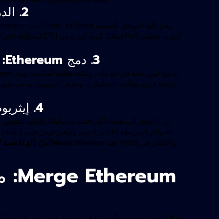
2. الدمج يعزز أمن شبكة إيثريوم من خلال التخزين
كبيرة، يتطلب PoS امتل
3. دمج Ethereum: أساس التجزئة وقابلية التوسع في المستقبل
بزيادة قدرة معالجة المعاملات، وخفض الرسوم، ودعم تطوير 
4. إيثريوم بعد الدمج: أكثر جاذبية للمستثمرين و DeFi
والابتكار في Web3.
reum