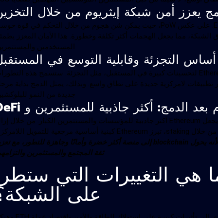
يعزز آلية التوافق الجديدة Proof of Stake أمان Ethereum. على عكس PoW، حيث يمكن شن هجوم من خلال التحكم في قوة حو
اك كمية كبيرة من ETH لمحاولة اختراق الشبكة، مما يجعل الهجمات أكثر تكلفة وخطورة. هذا الأمان المعزز يطم
المستخدمين والمستثمرين
الدمج ليس غاية في حد ذاته، ولكنه خطوة أساسية تهيئ Ethereum لتحسينات كبيرة في المستقبل، مثل التجزئة. ستسمح هذه التطو
تطبيقات لامركزية جديدة على نطاق واسع. وبذلك، يمثل الدمج بداية مرحل
جديدة من النمو للبلوكشين
إن الانتقال إلى شبكة أكثر استدامة وأمانًا وقابلية للتطوير يجعل Ethereum أكثر جاذبية للمؤسسات والمستثمرين الكبار. من خلال إز
الحواجز المرتبطة بالتأثير البيئي وتوفير فرص جديدة للعائد من خلال staking، تبرز Ethereum كبنية أساسية مرجعية للتمويل اللا
يعد Merge Ethereum أمرًا بالغ الأهمية لأنه يحول blockchain إلى منصة أكثر خضرة وأمانًا وجاهزة للتطور، مع تع
ثقة المجتمع والمستثمرين والتزامهم
Merge Ethe: ما هي التغييرات التي ستطرأ
على الشبكة؟
شكل دمج إيثريوم تحولًا جذريًا في طريقة عمل الشبكة، مما أدى إلى تأثيرات كبيرة على استهلاك الطاق