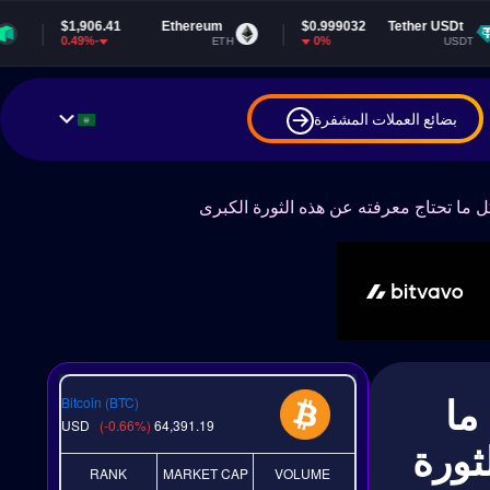
41
Ethereum
$0.999032
Tether USDt
$64,391.
0%
-0.66%
ETH
USDT
بضائع العملات المشفرة
E: كل ما
Bitcoin (BTC)
USD
(-0.66%)
64,391.19
ثورة
RANK
MARKET CAP
VOLUME