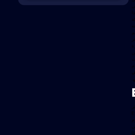
ى
 هذا
ة
نة
م
ر على اقتصاد العملة الرقمية للشبكة ويجعل ETH أكثر
ة
ن
ت
م
يل
.
ر
لطاقة، تعزز Ethereum
م
ى
ا