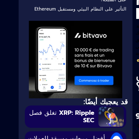
التأثير على النظام البيئي ومستقبل Ethereum
:
ك
ق
ى
ة
.
ن
قد يعجبك أيضًا:
ي
.
XRP: Ripple تغلق فصل
SEC
99.٪. قبل الدمج،
ت
أفضل مبيعات مسبقة للعملات