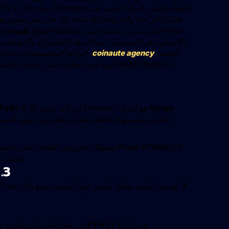
النظام البيئي بأكمله المبني على Ethereum: يمكن الآن لـ
FTs
شبكة أكثر أمانًا وأداءً واحترامًا للبيئة. كل هذا يبشر بتحفيز
مو
Merge ليس مجرد تحديث تقني؛ إنه
إعادة اختراع طموحة لبلوكشي
اللامركزية في المستقبل.
coinaute agency
اكتشف
، الوكالة المتخصصة في استراتيجيات ال
Merge Ethereum ثورة في النظام البيئي للعملات المشفرة. لفهم آثاره بشكل أفضل، إليك بعض الإجابات على الأسئلة الأكثر شيوعًا.
Merge
هو انتقال Ethereum من آلية توافق الآراء
(PoW)
التعدين المستهلك للطاقة لصالح نظام حيث يقوم المصا
كان
Proof of Work
يستهلك الكثير من الطاقة (بقدر ما يست
تقليل بص
3. هل خفض Merge Ethereum رسوم الغاز؟
لا
، لم يؤثر الدمج بشكل مباشر على الرسوم. ومع ذلك، فقد
يجب إيداع
32 ETH
في عقد
الاستثمار
وتكوين عق