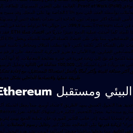
لتوافق
Proof of Work (PoW)
، القائمة على التعدين المستهلك للطاقة، إل
، حيث يتم التحقق من صحة المعاملات بواسطة العقد التي تضع ETH الخاصة بها على المحك. وقد سمح
تأمين الشبكة أكثر سهولة، دون الحاجة إلى معدات باهظة الثمن أو مستهلك
99,9٪
، من حوالي 94 تيراواط ساعة في الس
اقتصاد عملة ETH
. فقد ت
تخفيض إصدار ETH بنسبة تقارب 90٪. والآن، لا يتم مكافأة سوى المصادقين، مما يؤث
 PoS الهجمات على الشبكة أكثر تكلفة بكثير، لأنها تتطلب امتلاك ومخاطرة بكمية كبير
مصادقين الضارين، هذا الأمان مع تعزيز لامركزية المصادقة، على الرغم م
ية الدمج لم تؤدِ إلى زيادة فورية في قدرة معالجة المعاملات، إلا أنها أعد
لتي تعد بزيادة قدرة الشبكة إلى
100,000 معاملة في الثانية
وتقليل الرسو
لدمج Ethereum إلى بلوكشين أكثر صداقة للبيئة وأكثر أمانًا وأفضل استعدادًا للمستقبل، مع إعادة تشك
طريقة عملها واقتصادها الداخلي بشكل جذري
ئي ومستقبل Ethereum
جديد
. هذا التحول العميق يمهد الطريق لاعتماد أوسع، مما يجعل الشبكة أكث
جاذبية للمستثمرين المؤسسيين، المهتمين بالاستثمار في مشاريع مستدامة. بفضل التخفيض الكبير في استهلاك ا
ام القضايا البيئية. إلى جانب التأثير الفوري، فإن عملية الدمج تهيئ إيثريو
زاء“ ل
زيادة قدرتها
على المعالجة بشكل كبير و
تقليل رسوم المعاملات
. عل
في الثانية
، مما يجعلها منافسًا حقيقيًا لعمالقة الويب. تفيد هذه التحول أيضً