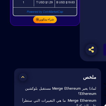
1
USD
$1.29 T
USD
$19.63 B
Powered by CoinMarketCap
شراء بيتكوين
ملخص
ه
لماذا يغير Merge Ethereum مستقبل بلوكشين
ستهلك
Ethereum؟
.
م
Merge Ethereum: ما هي التغييرات التي ستطرأ
على الشبكة؟