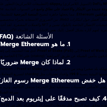
N
و
DeFi
(التمويل اللامركزي) و
dApps
(التطبيقات اللامركزية) التطور عل
جة جديدة من الابتكار والاعتماد على نطاق واسع
في السنوات الق
ن Ethereum
، مما يجعلها جاهزة لتصبح
المنصة المرجعية
للتطبيقا
لمواكبة هذه التطورات والتواصل بشكل أفضل حول ابتكارات Web3، من الضروري الاستعانة بخبراء متخصص
اتصال الخاصة بالبلوك تشين و NFT والعملات المشفرة.
لقد أحد
الأسئلة الشائعة (FAQ)
1. ما هو Merge Ethereum؟
Proof of Work 
إلى
Proof of Stake (PoS)
. أدى هذا التحديث إلى إلغا
دقون بتأمين الشبكة عن طريق ”المراهنة“ (
staking
) على ETH الخاصة بهم.
2. لماذا كان Merge ضروريًا؟
هلكه بلد صغير) ويحد من قابلية التوسع. يتيح
Proof of Stake
لـ thereum
متها البيئية بنسبة
99.9٪
وإعداد تحديثات مثل
sharding
لتسريع المعاملات
 أرسى الأساس لتحسينات مستقبلية (مثل
التجزئة
) ستقلل التكاليف وتزيد م
سرعة الشبكة
4. كيف تصبح مدققًا على إيثريوم بعد الدمج؟
دة مدقق. تتيح البدائل مثل
مجمعات المشاركة
المشاركة بأقل من 32 ETH.