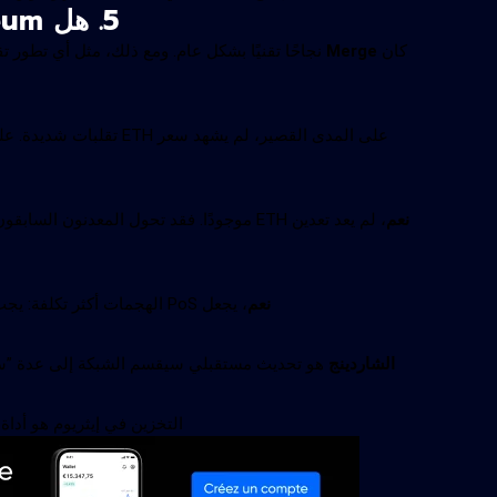
5. هل Merge Ethereum يمثل مخاطرة للمستثمرين؟
كان
Merge
نجاحًا تقنيًا بشكل عام. ومع ذلك، مثل أي تطور ت
نعم
، لم يعد تعدين ETH موجودًا. فقد تحول المعدنون السابقون إلى
نعم
، يجعل PoS الهجمات أكثر تكلفة: يجب أن يمتلك المخترق كمية كبيرة من ETH ويخاطر بها، مما يثنيه عن التلاعب.
الشاردينج
هو تحديث مستقبلي سيقسم الشبكة إلى عدة ”سلاسل
التخزين في إيثريوم هو أداة أساسية لما