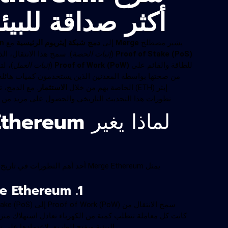
أكثر صداقة للبيئة مع  Stake
يشير مصطلح
Merge
إلى
دمج شبكة إيثريوم الرئيسية
مع
n
Proof of Stake (PoS)
(
إثبات الحصة
). سمح هذا الانتقال، ا
للطاقة والقائم على
Proof of Work (PoW)
(
إثبات العمل
)، لت
من صحتها بواسطة المعدنين الذين يستخدمون كميات هائلة م
إيثر (ETH) الخاصة بهم من خلال
الاستثمار
. مع الدمج، ت
تطورات هذا التحديث التاريخي والحصول على مزيد من ا
يمثل Merge Ethereum أحد أهم الت
1. Merge Ethereum: انخفاض استهلاك الطاقة بنسبة 99.9
كانت كل معاملة تتطلب كمية من الكهرباء تعادل استهلاك منزل
البيئية ويفتح الطريق لاعتمادها على ن