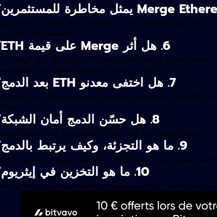
قني، فإنه ينطوي دائمًا على قدر من المخاطرة. يظل البقاء على اطلاع وتنوي
الاستثمارات هو أفضل نهج
6. هل أثر Merge على قيمة ETH؟
على المدى القصير، لم يشهد سعر ETH تقلبات شديدة. على المدى الطويل، قد يؤدي خفض إصدار ETH (عن طريق حرق الرسو
زيادة ندرة التوكن، وهو عامل قد يؤدي إلى ارتفاع السعر
7. هل اختفى معدنو ETH بعد الدمج؟
الاستثمار
أو انتقلوا إلى بلوكشين أخرى تستخدم PoW (مثل 
Classic).
8. هل حسّن الدمج أمان الشبكة؟
9. ما هو التجزئة، وكيف يرتبط بالدمج؟
“ متوازية لزيادة سعة المعالجة. كان الدمج شرطًا أساسيًا لهذا التطور
10. ما هو التخزين في إيثريوم؟
لكي ETH الذين يرغبون في
تحقيق عوائد
مع دعم النظام البيئي