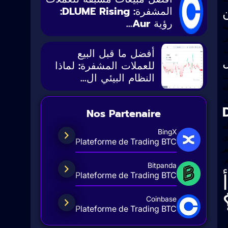
المشفرة: DLUME Rising:
رؤية Aur...
سبة
ئن
.
أفضل ما قبل البيع
للعملات المشفرة: لماذا
النظام البيئي ال...
رات
ة
.
Nos Partenaire
الة
BingX
مركزي
Plateforme de Trading BTC
زيز
.
Bitpanda
Plateforme de Trading BTC
Coinbase
Plateforme de Trading BTC
ة والأمن واقتصاد عملة ETH وهيكل