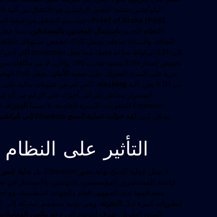
البلوكشين نفسه. التغيير الرئيسي هو الانتقال من آلية ا
Proof of Stake (PoS)
النظام الجديد
باستبدال المعدنين بالمصادقين
، مما جعل 
للطاقة. والنتيجة مذهلة: بفضل PoS، انخفض استهلاك الطاقة في شبكة Ethereum بنسبة
إلى 0,01 تيراواط ساعة فقط، مما جعل blockchain أكثر احترامًا للبيئة. كما أحدثت عملية الدمج تغييرًا جذريًا في
ندرة على المدى الطويل. على صعيد
الأمان
، يجعل
من ETH. يعزز آلية
slashing
، التي تفرض عقوبات مالية على ال
استمرار مخاطر التركيز. أخيرًا، على الرغم من أن عمل
Ethereum للتطورات الكبيرة القادمة، لا سيما
التجزئة
، ا
بشكل كبير.
لقد حولت عملية ا
التأثير على النظام البي
لا تمثل عملية الدمج نهاية تطور Ethereum، بل
بداية عصر 
مصداقيتها لدى الجمهور العام والجهات التنظيمية، مع احتر
لتطورات كبيرة مثل
التجزئة
، وهي تقنية ستقسم الشبكة إلى ”أج
المدى الطويل، تهدف إيثريوم إلى
دعم ملايين المعاملات 