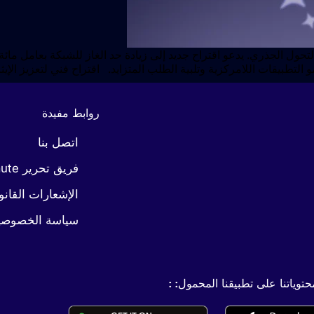
د المنافسة في نظام blockchain البيئي، تفكر Ethereum في التحول الجذري. يدعو اقتراح جديد إلى زيا
تطبيقات اللامركزية وتلبية الطلب المتزايد. اقتراح فني لتعزيز الإيث
روابط مفيدة
اتصل بنا
فريق تحرير Coinaute
الإشعارات القانو
سياسة الخصوصي
وياتنا على تطبيقنا المحمول: :