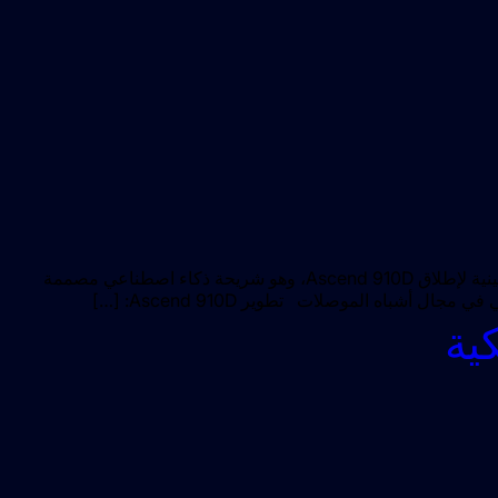
في ظل التوترات التجارية والقيود التكنولوجية، تعمل هواوي على تسريع جهودها لتطوير حلول الذكاء الاصطناعي المستقلة. تستعد الشركة الصينية لإطلاق Ascend 910D، وهو شريحة ذكاء اصطناعي مصممة
ية