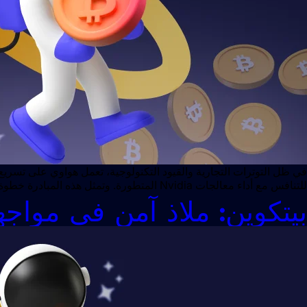
للتنافس مع أداء معالجات Nvidia المتطورة. وتمثل هذه المبادرة خطوة مهمة في سعي الصين لتحقيق الاستقلال التكنولوجي. تقدم استراتيجي في مجال أشباه الموصلات تطوير Ascend 910D: […]
بيتكوين: ملاذ آمن في مواجه