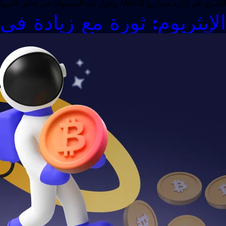
الكبرى في إدارة مشاريع Web3، وحول ثقة المستهلك في عالم الأصول الرقمية. إغلاق وحشي يؤدي إلى نتائج سيئة المستخدمون المحرومون من NFTs الخاصة بهم: يندد […]
الإيثريوم: ثورة مع زيادة في 