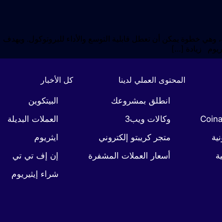
دة حد الغاز للشبكة بعامل مائة، وهي خطوة يمكن أن تعطل قابلية التوسع والأداء للبروتوكول. ويهدف
ريوم زيادة […]
المحتوى العملي لدينا
كل الأخبار
انطلق بمشروعك
البيتكوين
وكالات ويب3
العملات البديلة
نية
متجر كريبتو إلكتروني
ايثريوم
ة
أسعار العملات المشفرة
إن إف تي تي
شراء إيثيريوم