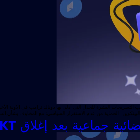
تصريحات المثيرة للجدل التي أدلى بها دونالد ترامب في الآونة الأخيرة
 البيتكوين الحماية من عدم الاستقرار السياسي: مع المخاوف بشأن الس
ماعية بعد إغلاق NFT RTFKT