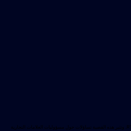
تواجه شركة نايكي العملاقة للرياضة دعوى قضائية جماعية رفعها مستخدمون ساخطون بعد الإغلاق غير المتوقع لمنصة NFT الخاصة بها RTFKT. وتثير هذه القضية تساؤلات حول مسؤوليات العلامات التجارية