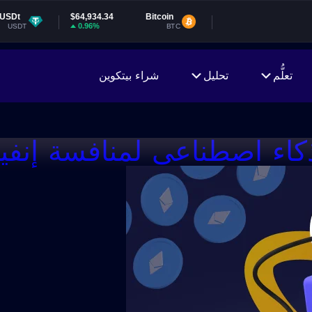
$64,934.34
Bitcoin
0.96%
BTC
تعلُّم
تحليل
شراء بيتكوين
ء اصطناعي لمنافسة إنفيد