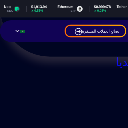
$1,913.94
Ethereum
$0.999478
Tether USDt
0.53%
0.03%
ETH
USDT
بضائع العملات المشفرة
يا