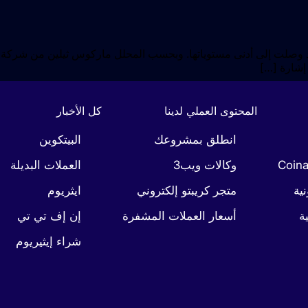
ين قد وصلت إلى أدنى مستوياتها. وبحسب المحلل ماركوس ثيلين من شركة
المحتوى العملي لدينا
كل الأخبار
انطلق بمشروعك
البيتكوين
وكالات ويب3
العملات البديلة
نية
متجر كريبتو إلكتروني
ايثريوم
ة
أسعار العملات المشفرة
إن إف تي تي
شراء إيثيريوم