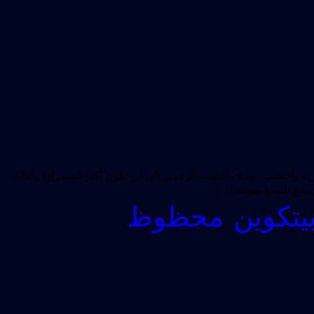
blockc. على عكس البيتكوين، الذي يعتمد على اللامركزية والتقلب، يهدف الذهب الرقمي إلى أن يكون أكثر استقرارًا وأمانًا،
ع التمتع بفوائد […]
 بيتكوين محظوظ