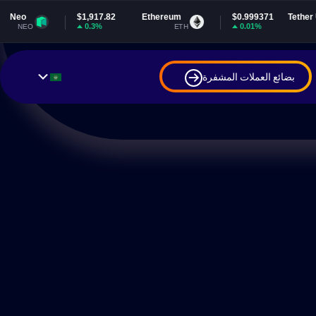
$1,917.82
Ethereum
$0.999371
Tether USDt
0.3%
0.01%
ETH
USDT
بضائع العملات المشفرة