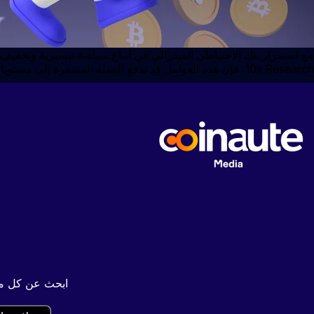
مع استمرار بنك الاحتياطي الفيدرالي في اتباع سياسة تيسيرية وتخفيف 
10x Research، فإن هذه العوامل قد تدفع العملة المشفرة إلى مستويات مرتفعة جديدة. بنك الاحتياطي الفيدرالي وترامب يؤثران على السوق إشارة […]
ابحث عن كل محت