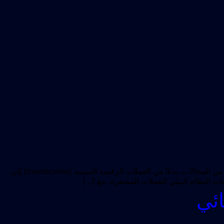
كان هذا الأسبوع مزدحمًا في عالم العملات المشفرة، حيث استحوذت الأحداث الكبرى على اهتمام السوق. لقد شهدنا تحركات كبيرة في العديد من المجالات، بدءًا من العملات الرقمية الميمية (memecoins) إلى
يات النظام البيئي للعملات المشفرة، مع […]
ائي