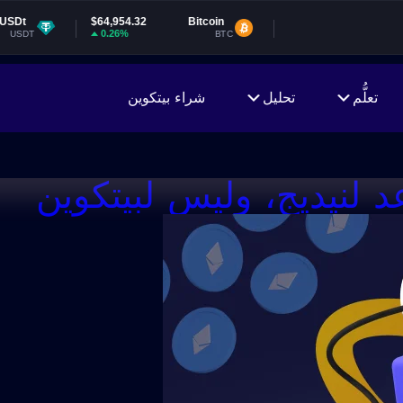
$64,954.32
Bitcoin
0.26%
BTC
تعلُّم
تحليل
شراء بيتكوين
 لنيديج، وليس لبيتكوين