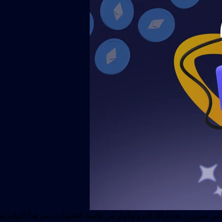
 غير ضروري بعد إزالة البروتوكول من قائمة العقوبات. يثير هذا البيا