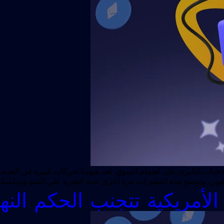
تكوين. وتوضح هذه التطورات مرة أخرى عدم القدرة على التنبؤ وديناميك
الأمريكية تتجنب الحكم النه