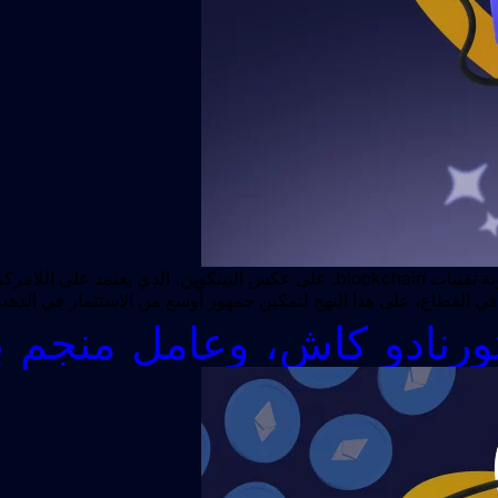
يمثل الذهب المميز مفهومًا مبتكرًا يجمع بين جاذبية الذهب المادي ومرونة تقنيات hain
 القطاع، على هذا النهج لتمكين جمهور أوسع من الاستثمار في الذهب م
تورنادو كاش، وعامل منجم