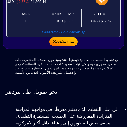
USD
(-0.73%)
64,269.46
RANK
MARKET CAP
VOLUME
1
USD
$1.29 T
USD
$17.82 B
Powered by CoinMarketCap
شراء بيتكوين
مع تشديد السلطات العالمية قبضتها التنظيمية حول العملات المشفرة، بدأت
ظاهرة تظهر بهدوء ولكن بثبات: صعود "العملات المستقرة المظلمة"، وهي
عملات رقمية مقاومة للرقابة ومصممة للتهرب من السيطرة. بين الابتكار
والاهتمام، تثير هذه الأصول العديد من الأسئلة.
نحو تمويل ظل مزدهر
الرد على التنظيم الذي يعتبر مفرطًا: في مواجهة المراقبة
المتزايدة المفروضة على العملات المستقرة التقليدية،
يسعى بعض المطورين إلى إنشاء بدائل أكثر لامركزية