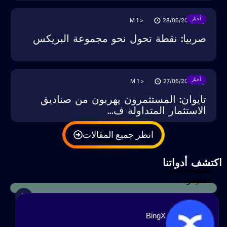
أخبار
M
< 1
28/06/2025
صربيا: نقطة تحول نحو مجموعة البريكس
أخبار
M
< 1
27/06/2025
تايوان: المستثمرون يهربون من صناديق
الاستثمار المتداولة ف...
انظر جميع المقالات
كتشف أدواتنا
حاسبة
تحليل العملات
الضرائب
المشفرة
BingX