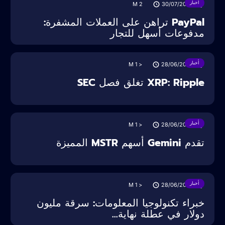
أخبار
M
2
30/07/2025
PayPal تراهن على العملات المشفرة:
مدفوعات أسهل للتجار
أخبار
M
< 1
28/06/2025
XRP: Ripple تغلق فصل SEC
أخبار
M
< 1
28/06/2025
تقدم Gemini أسهم MSTR المميزة
أخبار
M
< 1
28/06/2025
خبراء تكنولوجيا المعلومات: سرقة مليون
دولار في عطلة نهاية...