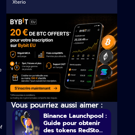
Xterio
e
Vous pourriez aussi aimer :
Binance Launchpool :
Guide pour obtenir
of
des tokens RedSto...