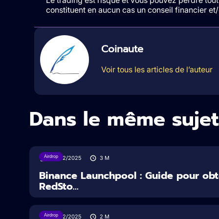
constituent en aucun cas un conseil financier e
Coinaute
Voir tous les articles de l’auteur
Dans le même sujet
Airdrop
26/02/2025
3
M
Binance Launchpool : Guide pour obt
RedSto...
Airdrop
06/02/2025
2
M