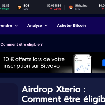
EOS
$0.064834
Shiba Inu
$0.000005
G
-0.14%
-0.07%
EOS
SHIB
G
rendre
Analyse
Acheter Bitcoin
: Comment être éligible ?
Airdrop Xterio :
Comment être éligib