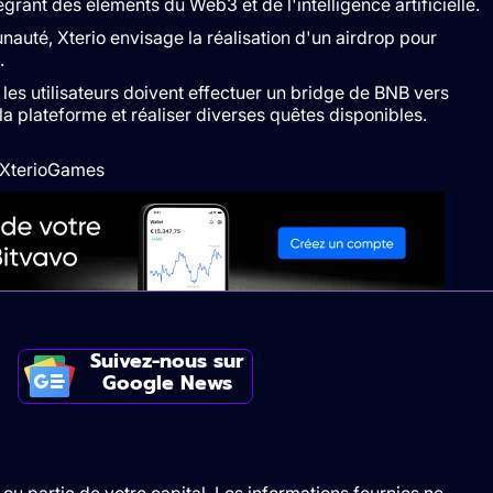
grant des éléments du Web3 et de l'intelligence artificielle.
auté, Xterio envisage la réalisation d'un airdrop pour
.
, les utilisateurs doivent effectuer un bridge de BNB vers
 la plateforme et réaliser diverses quêtes disponibles.
m/XterioGames
Suivez-nous sur
Google News
ou partie de votre capital. Les informations fournies ne