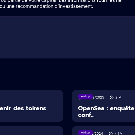
t/ou une recommandation d’investissement.
Airdrop
22/02/2025
2
M
enir des tokens
OpenSea : enquête 
conf...
Airdrop
17/06/2024
< 1
M