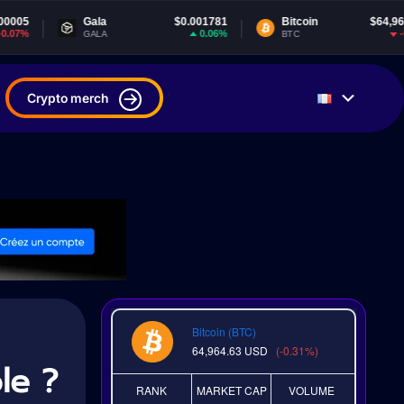
ala
$0.001781
Bitcoin
$64,964.63
Te
0.06%
-0.3%
ALA
BTC
US
Crypto merch
Bitcoin (BTC)
64,964.63
USD
(-0.31%)
le ?
RANK
MARKET CAP
VOLUME