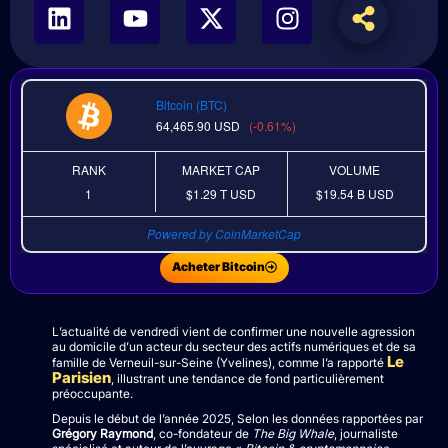
Bitcoin (BTC)
64,465.90
USD
(-0.61%)
RANK
MARKET CAP
VOLUME
1
$1.29 T
USD
$19.54 B
USD
Powered by CoinMarketCap
Acheter Bitcoin
L’actualité de vendredi vient de confirmer une nouvelle agression
au domicile d’un acteur du secteur des actifs numériques et de sa
Le
famille de Verneuil-sur-Seine (Yvelines), comme l’a rapporté
Parisien
, illustrant une tendance de fond particulièrement
préoccupante.
Depuis le début de l’année 2025, Selon les données rapportées par
Grégory Raymond
, co-fondateur de
The Big Whale
, journaliste