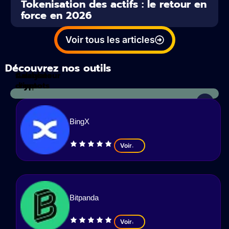
Tokenisation des actifs : le retour en
force en 2026
Voir tous les articles
Découvrez nos outils
Calculateur
Analyses
d'impots
crypto
BingX
Voir
Bitpanda
Voir