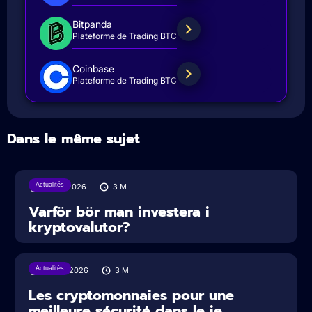
Bitpanda
Plateforme de Trading BTC
Coinbase
Plateforme de Trading BTC
Dans le même sujet
Actualités
31/07/2026
3
M
Varför bör man investera i
kryptovalutor?
Actualités
30/07/2026
3
M
Les cryptomonnaies pour une
meilleure sécurité dans le je...