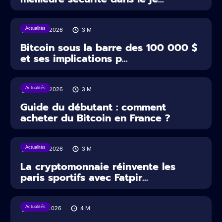
Actualités
29/07/2026
3
M
Bitcoin sous la barre des 100 000 $
et ses implications p...
Actualités
29/07/2026
3
M
Guide du débutant : comment
acheter du Bitcoin en France ?
Actualités
22/07/2026
3
M
La cryptomonnaie réinvente les
paris sportifs avec Fatpir...
Actualités
16/07/2026
4
M