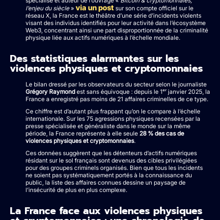
spécialisé et auteur de l’ouvrage «
Bitcoin & cryptomonnaies,
via un post
l’enjeu du siècle
»
sur son compte officiel sur le
réseau X, la France est le théâtre d’une série d’incidents violents
visant des individus identifiés pour leur activité dans l’écosystème
Web3, concentrant ainsi une part disproportionnée de la criminalité
physique liée aux actifs numériques à l’échelle mondiale.
Des statistiques alarmantes sur les
violences physiques et cryptomonnaies
Le bilan dressé par les observateurs du secteur selon le journaliste
Grégory Raymond
est sans équivoque : depuis le 1ᵉʳ janvier 2025, la
France a enregistré pas moins de 21 affaires criminelles de ce type.
Ce chiffre est d’autant plus frappant qu’on le compare à l’échelle
internationale. Sur les 75 agressions physiques recensées par la
presse spécialisée et généraliste dans le monde sur la même
période, la France représente à elle seule
28 % des cas de
violences physiques et cryptomonnaies
.
Ces données suggèrent que les détenteurs d’actifs numériques
résidant sur le sol français sont devenus des cibles privilégiées
pour des groupes criminels organisés. Bien que tous les incidents
ne soient pas systématiquement portés à la connaissance du
public, la liste des affaires connues dessine un paysage de
l’insécurité de plus en plus complexe.
La France face aux violences physiques