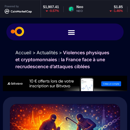
reum
Powered by
$1,907.41
Neo
$1.85
EOS
-0.57%
-1.46%
NEO
EOS
Accueil
>
Actualités
>
Violences physiques
et cryptomonnaies : la France face à une
recrudescence d’attaques ciblées