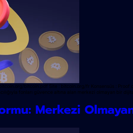
itcoin.org/bitcoin.pdf Site : bitcoin.org/fr Konsensüs : Proof
acılığıyla fonları güvence altına alan merkezi olmayan bir diji
 Formu: Merkezi Olmaya