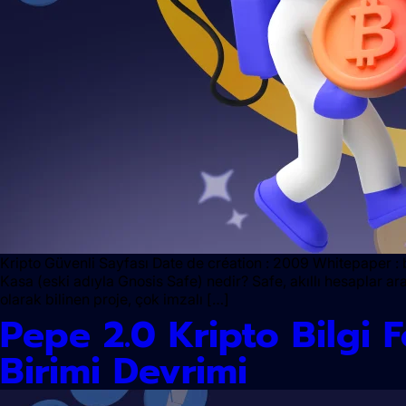
Kripto Güvenli Sayfası Date de création : 2009 Whitepaper : b
Kasa (eski adıyla Gnosis Safe) nedir? Safe, akıllı hesaplar ar
olarak bilinen proje, çok imzalı […]
Pepe 2.0 Kripto Bilgi
Birimi Devrimi