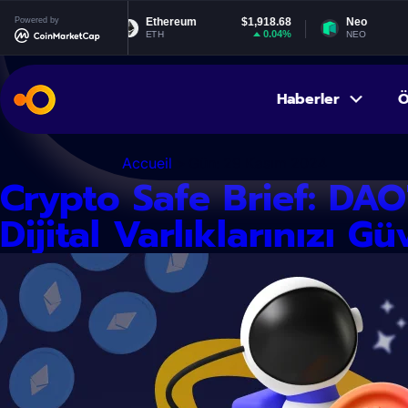
İçeriğe
9222
Powered by
Ethereum
$1,918.68
Neo
$1
atla
.02%
0.04%
0.
ETH
NEO
Haberler
Ö
Accueil
> Gün:
29 Kasım 2024
Crypto Safe Brief: DAO
Dijital Varlıklarınızı G