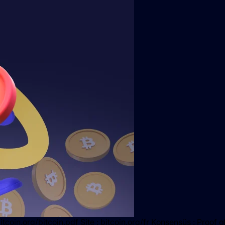
tcoin.org/bitcoin.pdf Site : bitcoin.org/fr Konsensüs : Proof