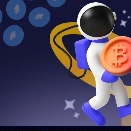
Fiche Kripto pepe 2.0 Date de création : 2009 Whitepaper : bi