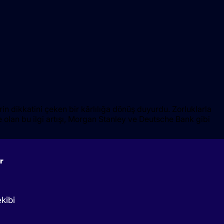
in dikkatini çeken bir kârlılığa dönüş duyurdu. Zorluklarla
ye olan bu ilgi artışı, Morgan Stanley ve Deutsche Bank gibi
r
kibi