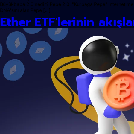
Büyükbaba 2.0 nedir? Pepe 2.0, "Kurbağa Pepe" internet meme
DNA'sını alan Pepe […]
Ether ETF'lerinin akışla