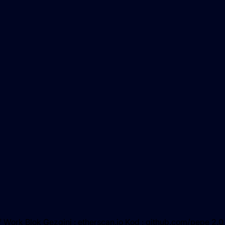
 of Work Blok Gezgini : etherscan.io Kod : github.com/pepe 2.0