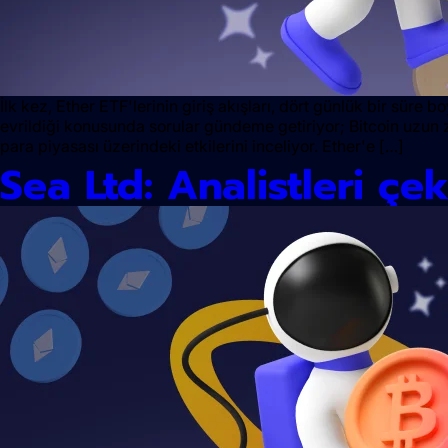
İlk kez, Ether ETF'lerinin giriş akışları, dört günlük bir süre b
evrildiği konusunda sorular gündeme getiriyor; Bitcoin uzun 
para piyasası üzerindeki etkilerini inceliyor. Ether'e […]
Sea Ltd: Analistleri çe