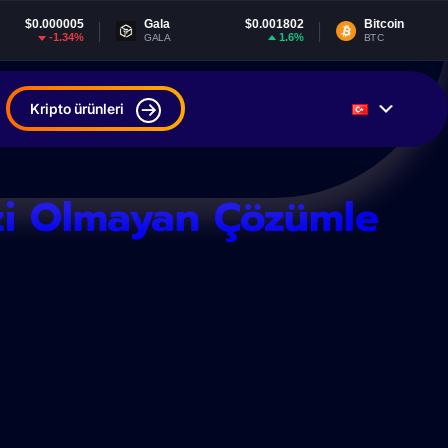
5
Gala
$0.001802
Bitcoin
$64,783.98
%
1.6%
-0.26%
GALA
BTC
Kripto ürünleri
ezi Olmayan Çözümle