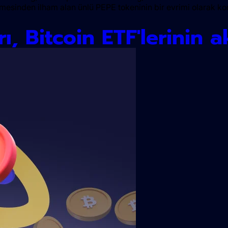
sinden ilham alan ünlü PEPE tokeninin bir evrimi olarak konu
rı, Bitcoin ETF'lerinin a