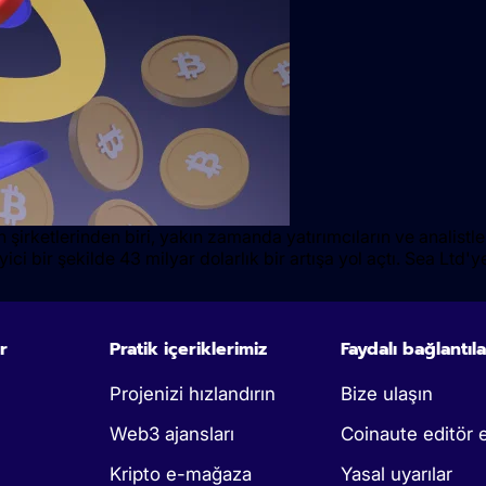
rketlerinden biri, yakın zamanda yatırımcıların ve analistler
ci bir şekilde 43 milyar dolarlık bir artışa yol açtı. Sea Ltd'
r
Pratik içeriklerimiz
Faydalı bağlantıla
Projenizi hızlandırın
Bize ulaşın
Web3 ajansları
Coinaute editör e
Kripto e-mağaza
Yasal uyarılar