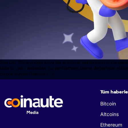
Sea Ltd, Güneydoğu Asya'da e-ticaret sektörünün önde gelen şi
dolu bir yılın ardından, bu performans borsa değerinde etkileyi
birçok büyük finansal […]
Tüm haberle
Bitcoin
Altcoins
Ethereum