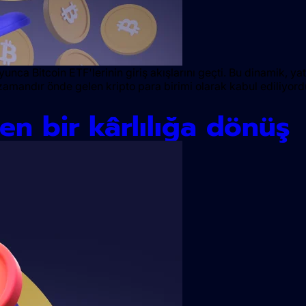
oyunca Bitcoin ETF'lerinin giriş akışlarını geçti. Bu dinamik, yat
zamandır önde gelen kripto para birimi olarak kabul ediliyord
ken bir kârlılığa dönüş