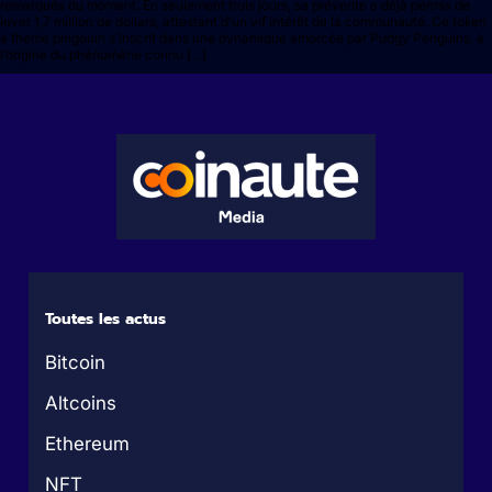
remarqués du moment. En seulement trois jours, sa prévente a déjà permis de
lever 1,7 million de dollars, attestant d’un vif intérêt de la communauté. Ce token
à thème pingouin s’inscrit dans une dynamique amorcée par Pudgy Penguins, à
l’origine du phénomène connu […]
Toutes les actus
Bitcoin
Altcoins
Ethereum
NFT