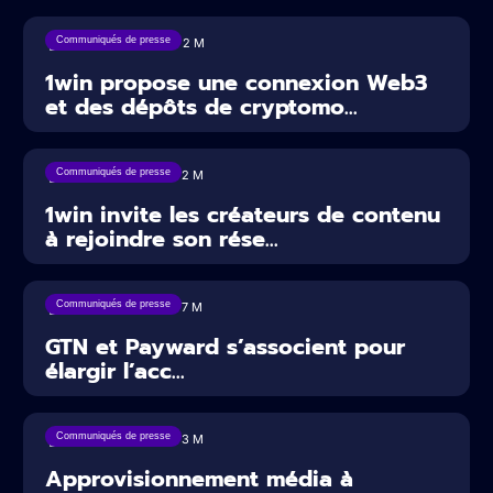
Communiqués de presse
04/08/2026
2
M
1win propose une connexion Web3
et des dépôts de cryptomo...
Communiqués de presse
23/07/2026
2
M
1win invite les créateurs de contenu
à rejoindre son rése...
Communiqués de presse
23/07/2026
7
M
GTN et Payward s’associent pour
élargir l’acc...
Communiqués de presse
20/07/2026
3
M
Approvisionnement média à