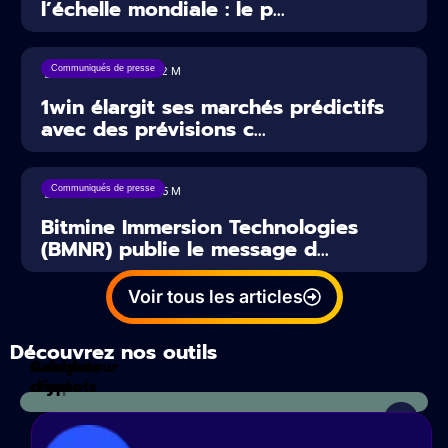
l’échelle mondiale : le p...
Communiqués de presse
17/07/2026
2
M
1win élargit ses marchés prédictifs
avec des prévisions c...
Communiqués de presse
16/07/2026
5
M
Bitmine Immersion Technologies
(BMNR) publie le message d...
Voir tous les articles
Découvrez nos outils
Calculateur
Analyses
d'impots
crypto