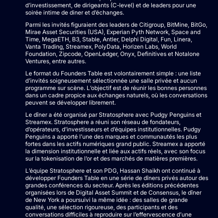
d’investissement, de dirigeants (C-level) et de leaders pour une
soirée intime de diner et d’échanges.
Parmi les invités figuraient des leaders de Citigroup, BitMine, BitGo,
Mirae Asset Securities (USA), Experian Pyth Network, Space and
Time, MegaETH, B3, Stable, Antler, Delphi Digital, Fun, Linera,
Vanta Trading, Streamex, PolyData, Horizen Labs, World
Foundation, Zipcode, OpenLedger, Onyx, Definitives et Notalone
Ventures, entre autres.
Le format du Founders Table est volontairement simple : une liste
d’invités soigneusement sélectionnée une salle privée et aucun
programme sur scène. L’objectif est de réunir les bonnes personnes
dans un cadre propice aux échanges naturels, où les conversations
peuvent se développer librement.
Le dîner a été organisé par Stratosphere avec Pudgy Penguins et
Streamex. Stratosphere a réuni son réseau de fondateurs,
d’opérateurs, d’investisseurs et d’équipes institutionnelles. Pudgy
Penguins a apporté l’une des marques et communautés les plus
fortes dans les actifs numériques grand public. Streamex a apporté
la dimension institutionnelle et liée aux actifs réels, avec son focus
sur la tokenisation de l’or et des marchés de matières premières.
L’équipe Stratosphere et son PDG, Hassan Shaikh ont continué à
développer Founders Table en une série de dîners privés autour des
grandes conférences du secteur. Après les éditions précédentes
organisées lors de Digital Asset Summit et de Consensus, le dîner
de New York a poursuivi la même idée : des salles de grande
qualité, une sélection rigoureuse, des participants et des
conversations difficiles à reproduire sur l’effervescence d’une