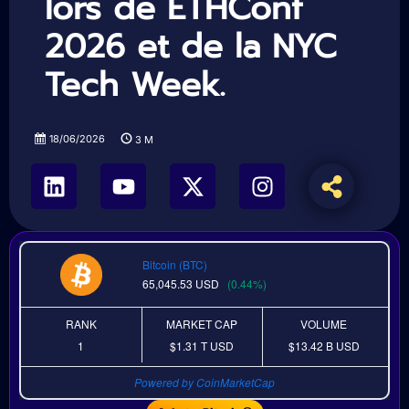
lors de ETHConf
2026 et de la NYC
Tech Week.
18/06/2026
3
M
Bitcoin (BTC)
65,045.53
USD
(0.44%)
RANK
MARKET CAP
VOLUME
1
$1.31 T
USD
$13.42 B
USD
Powered by CoinMarketCap