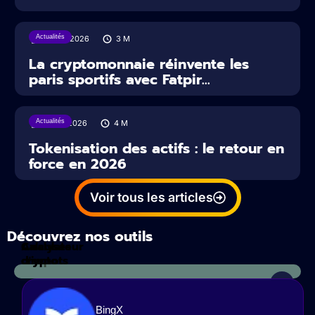
Actualités
22/07/2026
3
M
La cryptomonnaie réinvente les
paris sportifs avec Fatpir...
Actualités
16/07/2026
4
M
Tokenisation des actifs : le retour en
force en 2026
Voir tous les articles
Découvrez nos outils
Calculateur
Analyses
d'impots
crypto
BingX