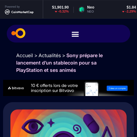
Ethereum
Powered by
$1,901.90
Neo
$1.84
E
-0.32%
-2.29%
ETH
NEO
E
Accueil
>
Actualités
>
Sony prépare le
lancement d’un stablecoin pour sa
PlayStation et ses animés