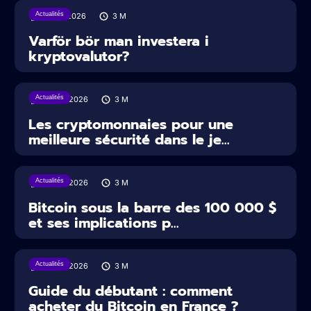
Actualités
31/07/2026
3
M
Varför bör man investera i
kryptovalutor?
Actualités
30/07/2026
3
M
Les cryptomonnaies pour une
meilleure sécurité dans le je...
Actualités
29/07/2026
3
M
Bitcoin sous la barre des 100 000 $
et ses implications p...
Actualités
29/07/2026
3
M
Guide du débutant : comment
acheter du Bitcoin en France ?