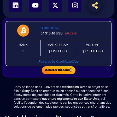
Bitcoin (BTC)
64,313.46
USD
(-0.69%)
RANK
MARKET CAP
VOLUME
1
$1.29 T
USD
$17.81 B
USD
Powered by CoinMarketCap
Acheter Bitcoin
Sony se lance dans l’univers des
stablecoins
, avec le projet de sa
filiale
Sony Bank
de créer un token adossé au dollar destiné à son
écosystème de jeux vidéo et d’animés. Cette initiative intervient
dans un contexte d’
ouverture réglementaire aux États-Unis
, qui
facilite l’adoption des stablecoins par les entreprises cherchant des
solutions de paiement plus rapides, sécurisées et transfrontalières.