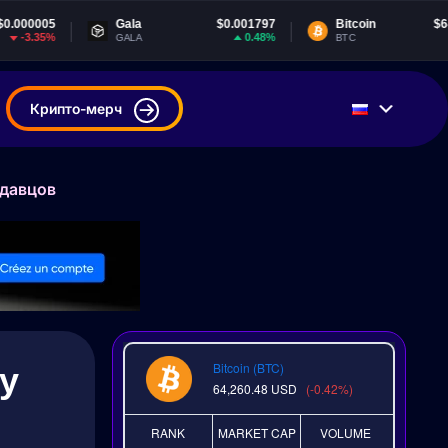
Gala
$0.001797
Bitcoin
$64,243.82
0.48%
-0.43%
GALA
BTC
Крипто-мерч
одавцов
ку
Bitcoin (BTC)
64,260.48
USD
(-0.42%)
RANK
MARKET CAP
VOLUME