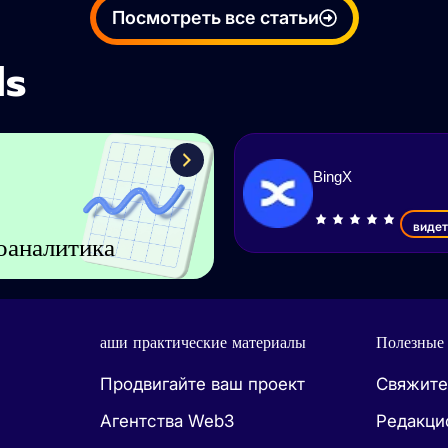
Посмотреть все статьи
ls
BingX
видет
оаналитика
аши практические материалы
Полезные
Продвигайте ваш проект
Свяжите
Агентства Web3
Редакци