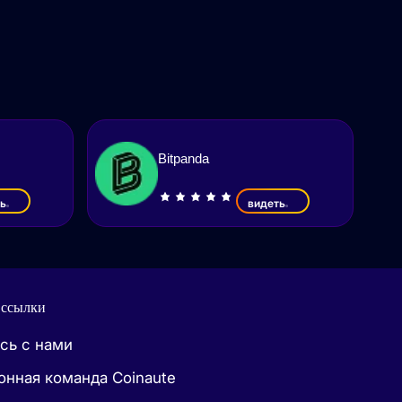
Bitpanda
ь
видеть
 ссылки
сь с нами
онная команда Coinaute