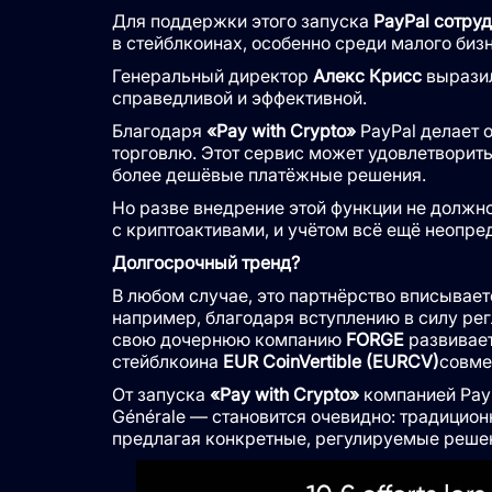
Для поддержки этого запуска
PayPal сотруд
в стейблкоинах, особенно среди малого бизн
Генеральный директор
Алекс Крисс
выразил
справедливой и эффективной.
Благодаря
«Pay with Crypto»
PayPal делает 
торговлю. Этот сервис может удовлетворит
более дешёвые платёжные решения.
Но разве внедрение этой функции не должн
с криптоактивами, и учётом всё ещё неопр
Долгосрочный тренд?
В любом случае, это партнёрство вписывает
например, благодаря вступлению в силу ре
свою дочернюю компанию
FORGE
развивает
стейблкоина
EUR CoinVertible (EURCV)
совмес
От запуска
«Pay with Crypto»
компанией PayP
Générale — становится очевидно: традицион
предлагая конкретные, регулируемые решен