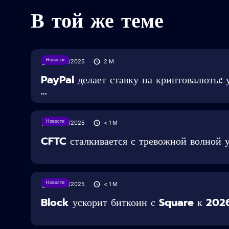
В той же теме
Новости
30/07/2025
2
M
PayPal делает ставку на криптовалюты:
...
Новости
28/05/2025
< 1
M
CFTC сталкивается с тревожной волной 
Новости
28/05/2025
< 1
M
Block ускорит биткоин с Square к 2026