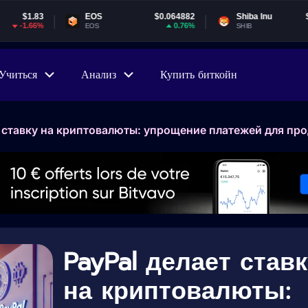
EOS
$0.064882
Shiba Inu
$0.000005
0.76%
-3.35%
EOS
SHIB
Учиться
Анализ
Купить биткойн
т ставку на криптовалюты: упрощение платежей для пр
PayPal делает став
на криптовалюты: