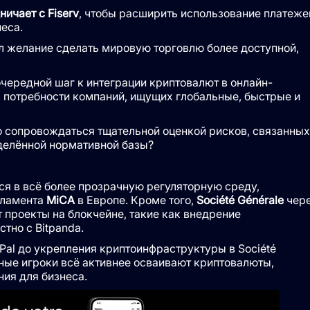
ничает с Fiserv
, чтобы расширить использование платеже
еса.
 желание сделать мировую торговлю более доступной,
очередной шаг к интеграции криптовалют в онлайн-
ь потребности компаний, ищущих глобальные, быстрые и
о сопровождаться тщательной оценкой рисков, связанных
еделённой нормативной базы?
ся в всё более прозрачную регуляторную среду,
гламента
MiCA
в Европе. Кроме того,
Société Générale
чер
 проекты на блокчейне, такие как внедрение
тно с Bitpanda.
al до укрепления криптоинфраструктуры в Société
ные игроки всё активнее осваивают криптовалюты,
ия для бизнеса.