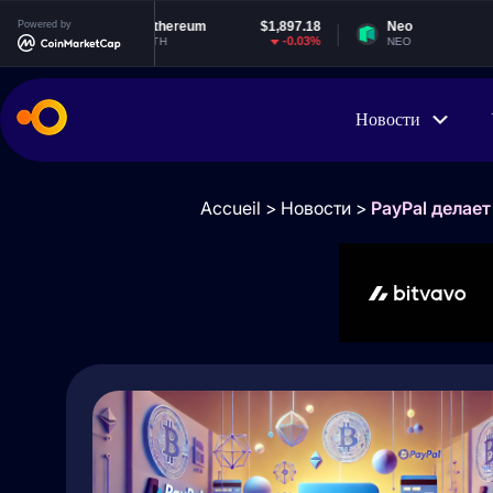
0
Powered by
Ethereum
$1,897.18
Neo
$1.83
%
-0.03%
-1.66%
ETH
NEO
Новости
Accueil
>
Новости
>
PayPal делае