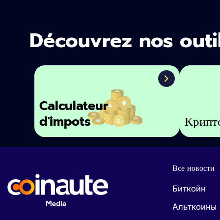
Découvrez nos outi
Calculateur
d'impots
Крипт
Все новости
Биткойн
Альткоины