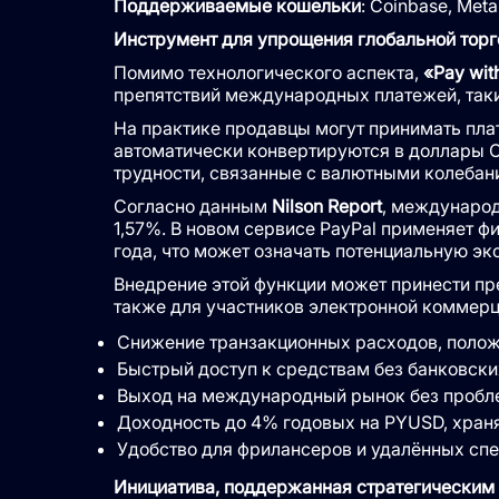
Поддерживаемые кошельки
: Coinbase, Met
Инструмент для упрощения глобальной торг
Помимо технологического аспекта,
«Pay wit
препятствий международных платежей, таки
На практике продавцы могут принимать пла
автоматически конвертируются в доллары С
трудности, связанные с валютными колебан
Согласно данным
Nilson Report
, международ
1,57%. В новом сервисе PayPal применяет ф
года, что может означать потенциальную э
Внедрение этой функции может принести пре
также для участников электронной коммерц
Снижение транзакционных расходов, полож
Быстрый доступ к средствам без банковски
Выход на международный рынок без пробле
Доходность до 4% годовых на PYUSD, храня
Удобство для фрилансеров и удалённых спе
Инициатива, поддержанная стратегическим