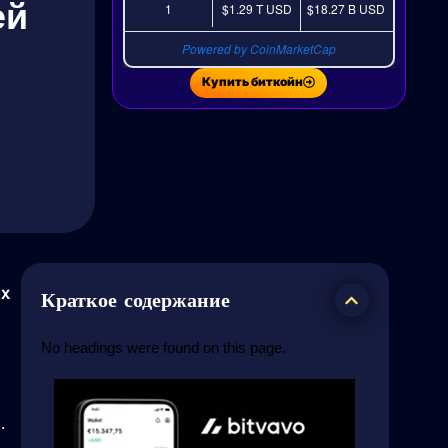
ей
1
$1.29 T
USD
$18.27 B
USD
Powered by CoinMarketCap
Купить биткойн
ых
Краткое содержание
No headings were found on this page.
.