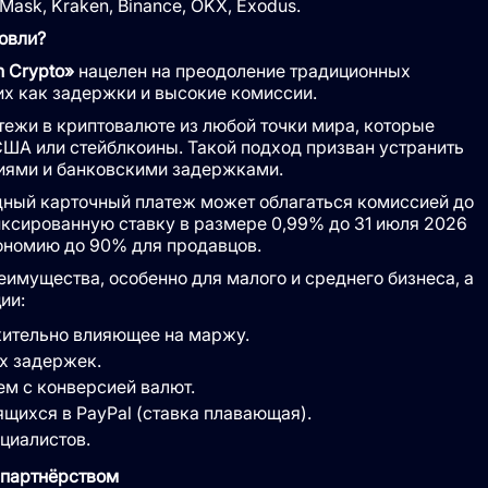
aMask, Kraken, Binance, OKX, Exodus.
овли?
h Crypto»
нацелен на преодоление традиционных
х как задержки и высокие комиссии.
тежи в криптовалюте из любой точки мира, которые
ША или стейблкоины. Такой подход призван устранить
иями и банковскими задержками.
ный карточный платеж может облагаться комиссией до
иксированную ставку в размере 0,99% до 31 июля 2026
кономию до 90% для продавцов.
имущества, особенно для малого и среднего бизнеса, а
ии:
ительно влияющее на маржу.
х задержек.
м с конверсией валют.
щихся в PayPal (ставка плавающая).
циалистов.
 партнёрством