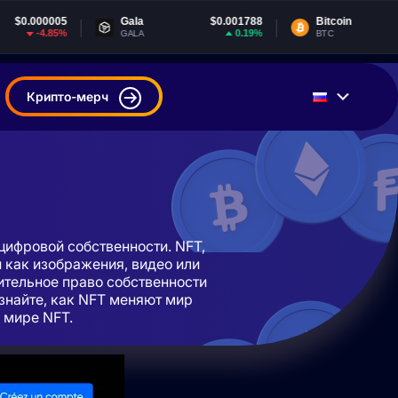
Gala
$0.001788
Bitcoin
$64,398.61
0.19%
-0.44%
GALA
BTC
Крипто-мерч
цифровой собственности. NFT,
 как изображения, видео или
ительное право собственности
знайте, как NFT меняют мир
 мире NFT.