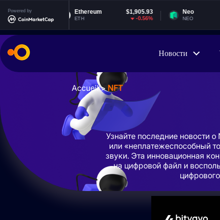
8
Powered by
Ethereum
$1,905.93
Neo
$1.85
%
-0.56%
-0.92%
ETH
NEO
Новости
Accueil
>
NFT
Узнайте последние новости о
или «неплатежеспособный то
звуки. Эта инновационная ко
на цифровой файл и воспол
цифрового