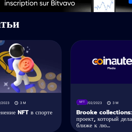
атьи
NFT
5/2023
3
M
27/02/2023
3
M
нение NFT в спорте
Brooke collections:
проект, который дела
ближе к лю...