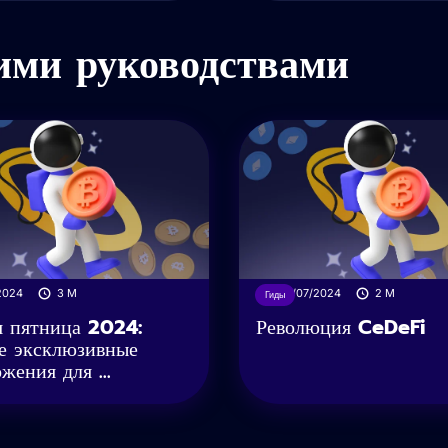
ими руководствами
/2024
3
M
05/07/2024
2
M
Гиды
я пятница 2024:
Революция CeDeFi
е эксклюзивные
жения для ...