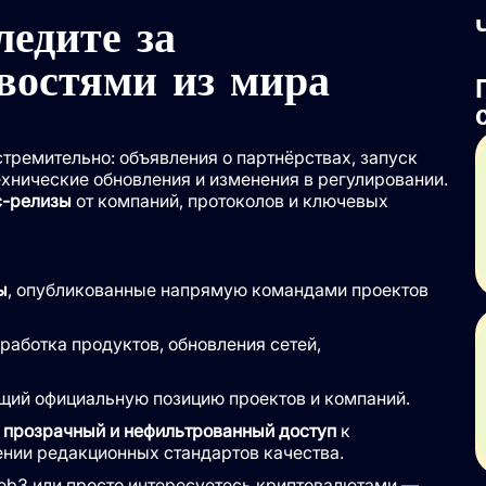
едите за
востями из мира
тремительно: объявления о партнёрствах, запуск
хнические обновления и изменения в регулировании.
с-релизы
от компаний, протоколов и ключевых
:
ы
, опубликованные напрямую командами проектов
зработка продуктов, обновления сетей,
щий официальную позицию проектов и компаний.
ь
прозрачный и нефильтрованный доступ
к
нии редакционных стандартов качества.
Web3 или просто интересуетесь криптовалютами —