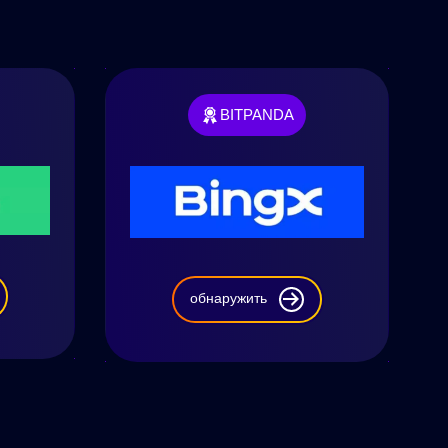
BITPANDA
обнаружить