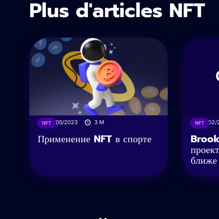
Plus d'articles NFT
20/05/2023
3
M
27/02/
NFT
NFT
Применение NFT в спорте
Brook
проект
ближе 