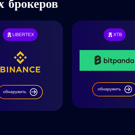
 брокеров
LIBERTEX
XTB
обнаружить
обнаружить