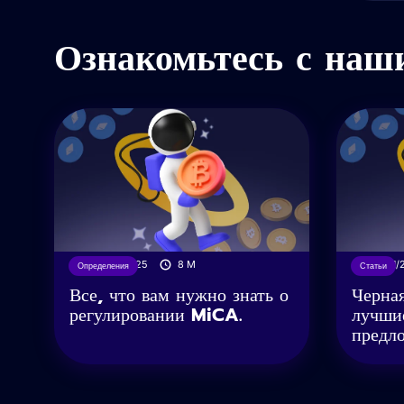
Ознакомьтесь с наш
04/04/2025
8
M
29/11
Определения
Статьи
Все, что вам нужно знать о
Черна
регулировании MiCA.
лучши
предло