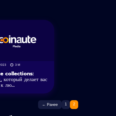
2023
3
M
e collections:
, который делает вас
к лю...
1
2
← Ранее