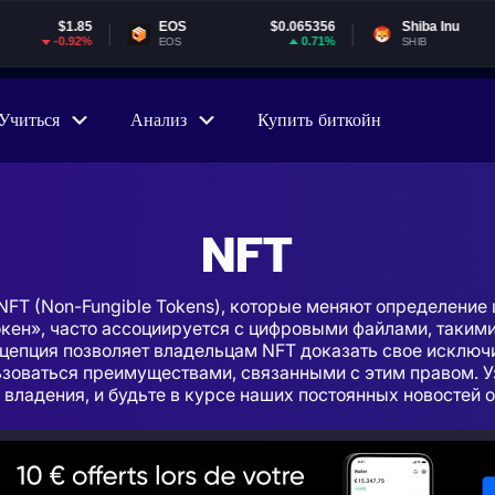
EOS
$0.065356
Shiba Inu
$0.000005
0.71%
-4.85%
EOS
SHIB
Учиться
Анализ
Купить биткойн
NFT
 NFT (Non-Fungible Tokens), которые меняют определение 
кен», часто ассоциируется с цифровыми файлами, такими
нцепция позволяет владельцам NFT доказать свое исключ
ьзоваться преимуществами, связанными с этим правом. У
 владения, и будьте в курсе наших постоянных новостей о