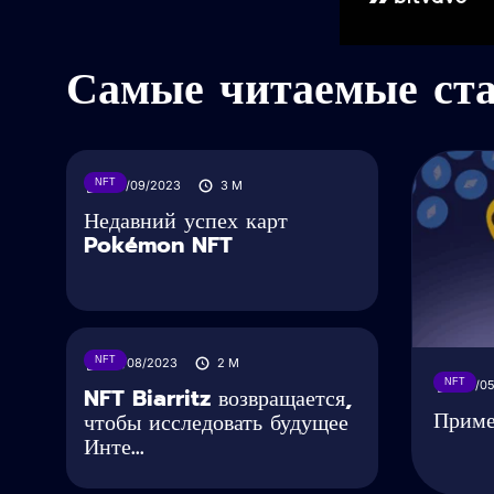
Самые читаемые ст
NFT
26/09/2023
3
M
Недавний успех карт
Pokémon NFT
NFT
10/08/2023
2
M
NFT
20/0
NFT Biarritz возвращается,
Приме
чтобы исследовать будущее
Инте...