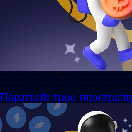
Мэр Панама-Сити Майер Мизрахи недавно намекнул на со
инициатива является частью региональной динамики при
Майер Мизрахи опубликовал в социальной сети X фразу «
Парагвай: трое иностран