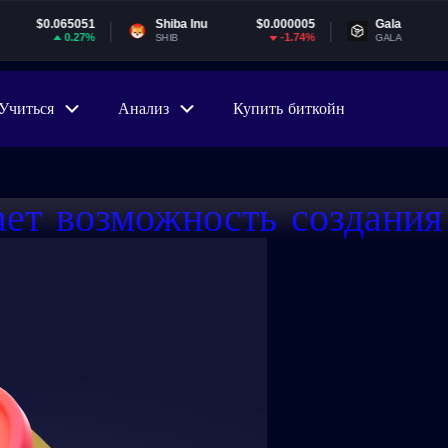
51
Shiba Inu
$0.000005
Gala
$0.00178
7%
-1.74%
1.2
SHIB
GALA
Учиться
Анализ
Купить биткойн
ет возможность создания