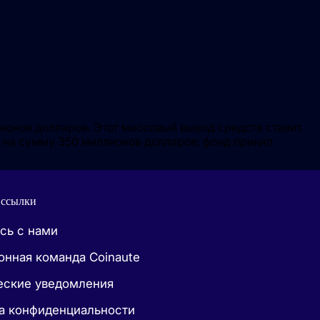
лионов долларов. Этот массовый вывод средств ставит
на сумму 350 миллионов долларов: фонд принял
 ссылки
сь с нами
онная команда Coinaute
ские уведомления
а конфиденциальности