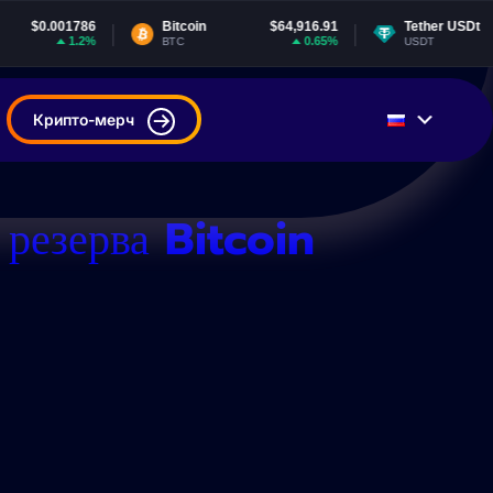
6
Bitcoin
$64,916.91
Tether USDt
$0.999259
%
0.65%
0.03%
BTC
USDT
Крипто-мерч
 резерва Bitcoin