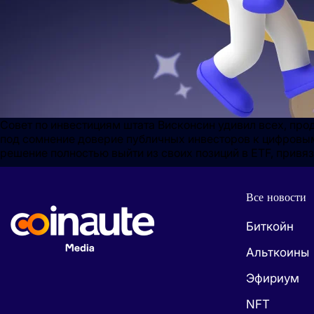
Совет по инвестициям штата Висконсин удивил всех, про
под сомнение доверие публичных инвесторов к цифровы
решение полностью выйти из своих позиций в ETF, привя
Все новости
Биткойн
Альткоины
Эфириум
NFT