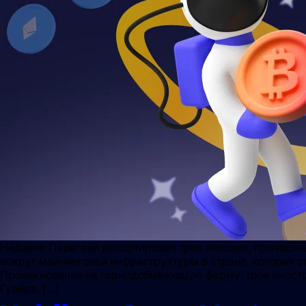
Недавно Парагвай депортировал трех человек, причастн
вокруг майнинговой инфраструктуры в стране, которая 
Проникновение на горнодобывающую ферму: трое иностр
Гуайра, […]