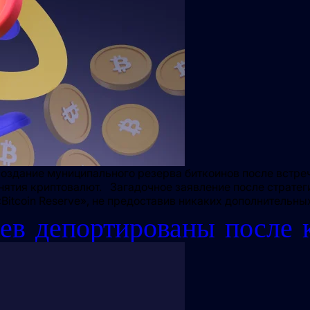
здание муниципального резерва биткоинов после встреч
нятия криптовалют. Загадочное заявление после стратег
Bitcoin Reserve», не предоставив никаких дополнительны
цев депортированы после