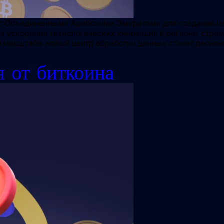
 с Объединенными Арабскими Эмиратами для создания це
​​на ускорение технологических инноваций в регионе, ст
 масштаба: новый центр обработки данных станет регио
я от биткоина