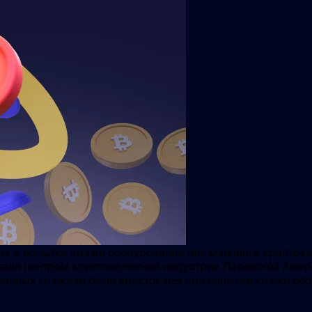
ых к попытке кражи оборудования для майнинга криптов
стала центром криптовалютной индустрии Латинской Амер
анных граждан были арестованы при попытке кражи обо