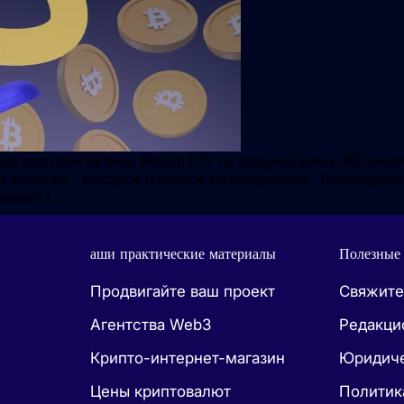
дав все свои активы Bitcoin ETF на общую сумму 350 мил
м активам. Быстрое и полное разъединение Ликвидация 
занных […]
аши практические материалы
Полезные
Продвигайте ваш проект
Свяжите
Агентства Web3
Редакци
Крипто-интернет-магазин
Юридиче
Цены криптовалют
Политик