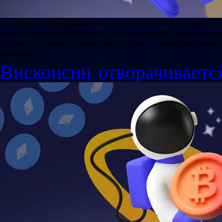
Nvidia и OpenAI формируют стратегическое партнерство
искусственного интеллекта. Эта инициатива направлена 
для искусственного интеллекта Проект международного
решений в […]
Висконсин отворачиваетс